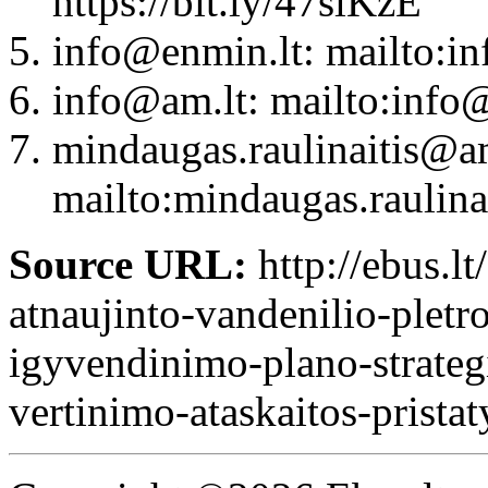
https://bit.ly/47siKzE
info@enmin.lt: mailto:i
info@am.lt: mailto:info
mindaugas.raulinaitis@am
mailto:mindaugas.raulina
Source URL:
http://ebus.lt
atnaujinto-vandenilio-pletr
igyvendinimo-plano-strateg
vertinimo-ataskaitos-prista