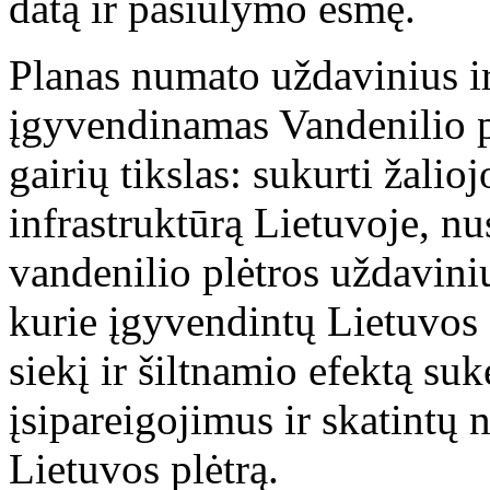
datą ir pasiūlymo esmę.
Planas numato uždavinius ir
įgyvendinamas Vandenilio 
gairių tikslas: sukurti žalio
infrastruktūrą Lietuvoje, nu
vandenilio plėtros uždavini
kurie įgyvendintų Lietuvos
siekį ir šiltnamio efektą s
įsipareigojimus ir skatintų
Lietuvos plėtrą.