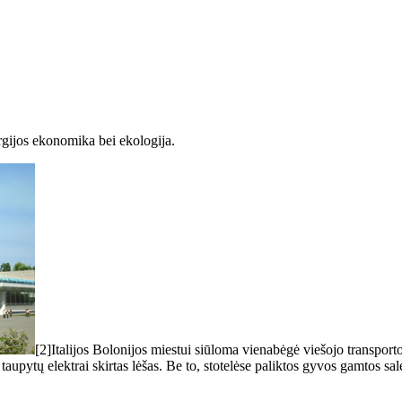
rgijos ekonomika bei ekologija.
[2]Italijos Bolonijos miestui siūloma vienabėgė viešojo transport
i taupytų elektrai skirtas lėšas. Be to, stotelėse paliktos gyvos gamtos s