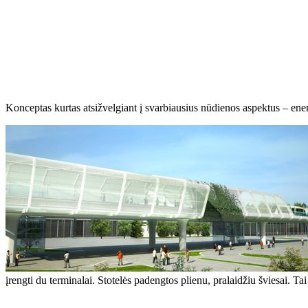
Konceptas kurtas atsižvelgiant į svarbiausius nūdienos aspektus – ene
įrengti du terminalai. Stotelės padengtos plienu, pralaidžiu šviesai. Ta