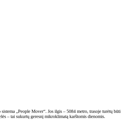
o sistema „People Mover“. Jos ilgis – 5084 metro, trasoje turėtų būti
alelės – tai sukurtų geresnį mikroklimatą karštomis dienomis.