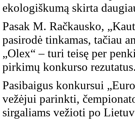
ekologiškumą skirta daugiau
Pasak M. Račkausko, „Kaut
pasirodė tinkamas, tačiau a
„Olex“ – turi teisę per penk
pirkimų konkurso rezutatus
Pasibaigus konkursui „Eur
vežėjui parinkti, čempionato
sirgaliams vežioti po Lietu