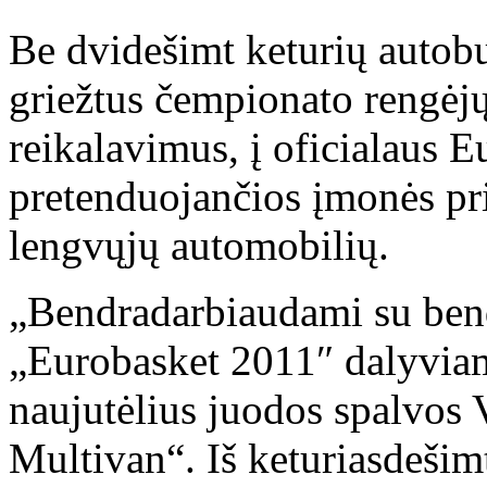
Be dvidešimt keturių autobus
griežtus čempionato rengėj
reikalavimus, į oficialaus E
pretenduojančios įmonės priv
lengvųjų automobilių.
„Bendradarbiaudami su ben
„Eurobasket 2011″ dalyviam
naujutėlius juodos spalvos
Multivan“. Iš keturiasdešim