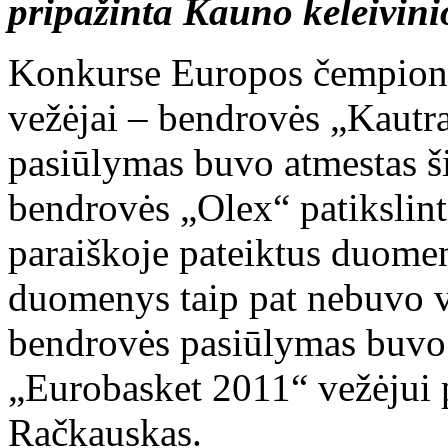
pripažinta Kauno keleivin
Konkurse Europos čempiona
vežėjai – bendrovės „Kautra
pasiūlymas buvo atmestas š
bendrovės „Olex“ patikslint
paraiškoje pateiktus duomeni
duomenys taip pat nebuvo vis
bendrovės pasiūlymas buvo 
„Eurobasket 2011“ vežėjui 
Račkauskas.