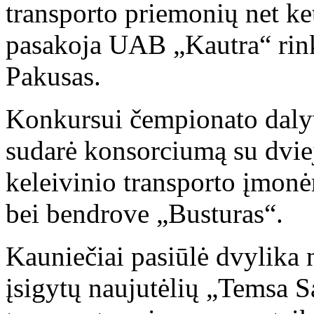
transporto priemonių net ket
pasakoja UAB „Kautra“ rink
Pakusas.
Konkursui čempionato daly
sudarė konsorciumą su dvie
keleivinio transporto įmon
bei bendrove „Busturas“.
Kauniečiai pasiūlė dvylika 
įsigytų naujutėlių „Temsa Sa