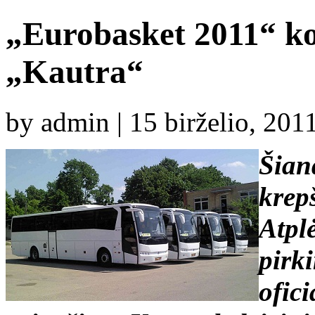
„Eurobasket 2011“ k
„Kautra“
by admin | 15 birželio, 201
Šian
krep
Atpl
pirk
ofic