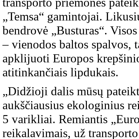
transporto priemones pateik
„Temsa“ gamintojai. Likusi
bendrovė „Busturas“. Visos 
– vienodos baltos spalvos, t
apklijuoti Europos krepšin
atitinkančiais lipdukais.
„Didžioji dalis mūsų pateik
aukščiausius ekologinius r
5 varikliai. Remiantis „Eu
reikalavimais, už transport