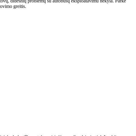
stovų, didesnių problemų su autobusų eksploatavimu nekyla. Parke
rovimo greitis.