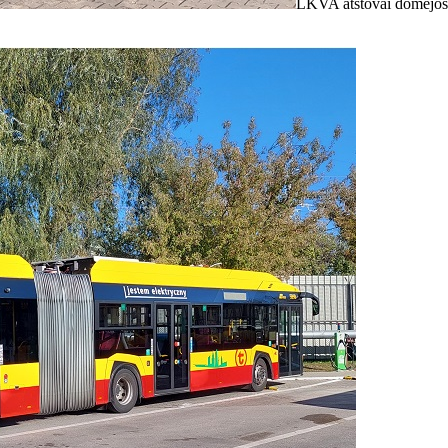
LKVA atstovai domėjosi 