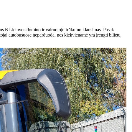
us iš Lietuvos domino ir vairuotojų trūkumo klausimas. Pasak
otojai autobusuose neparduoda, nes kiekviename yra įrengti bilietų