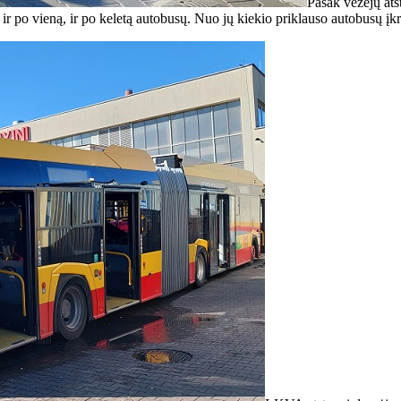
Pasak vežėjų at
i ir po vieną, ir po keletą autobusų. Nuo jų kiekio priklauso autobusų įk