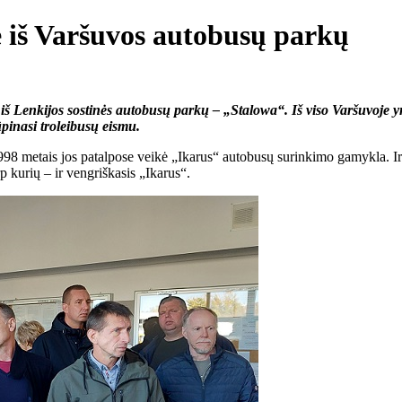
e iš Varšuvos autobusų parkų
 iš Lenkijos sostinės autobusų parkų – „Stalowa“. Iš viso Varšuvoje 
inasi troleibusų eismu.
98 metais jos patalpose veikė „Ikarus“ autobusų surinkimo gamykla. Ir
p kurių – ir vengriškasis „Ikarus“.