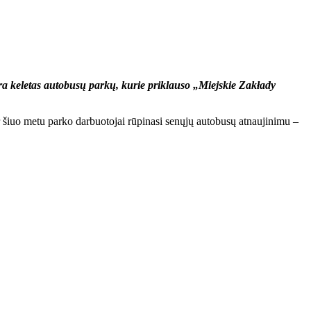
yra keletas autobusų parkų, kurie priklauso „Miejskie Zakłady
 šiuo metu parko darbuotojai rūpinasi senųjų autobusų atnaujinimu –