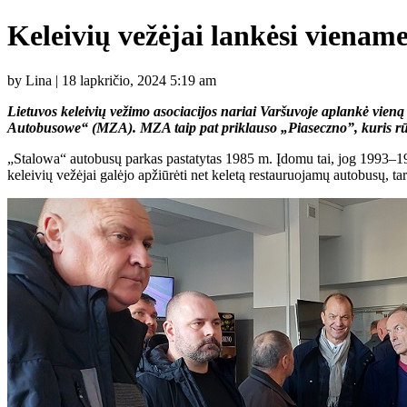
Keleivių vežėjai lankėsi vienam
by Lina | 18 lapkričio, 2024 5:19 am
Lietuvos keleivių vežimo asociacijos nariai Varšuvoje aplankė vieną
Autobusowe“ (MZA). MZA taip pat priklauso „Piaseczno”, kuris rūp
„Stalowa“ autobusų parkas pastatytas 1985 m. Įdomu tai, jog 1993–19
keleivių vežėjai galėjo apžiūrėti net keletą restauruojamų autobusų, tar