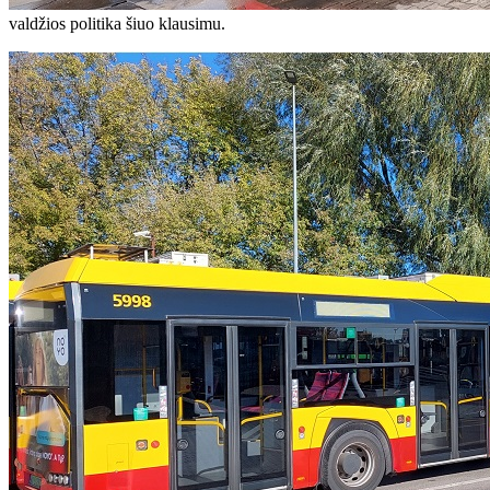
valdžios politika šiuo klausimu.