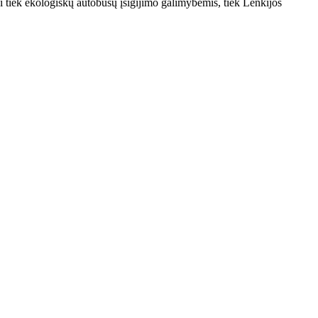
tiek ekologiškų autobusų įsigijimo galimybėmis, tiek Lenkijos