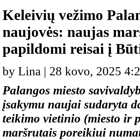
Keleivių vežimo Palan
naujovės: naujas marš
papildomi reisai į Būt
by Lina | 28 kovo, 2025 4:
Palangos miesto savivaldyb
įsakymu naujai sudaryta d
teikimo vietinio (miesto ir 
maršrutais poreikiui numat