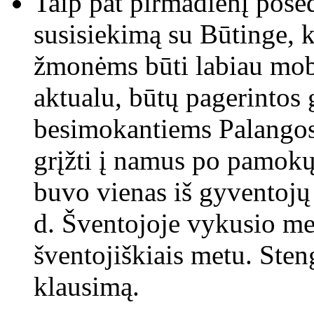
Taip pat pirmadienį posėd
susisiekimą su Būtinge, k
žmonėms būti labiau mobil
aktualu, būtų pagerintos
besimokantiems Palangos
grįžti į namus po pamokų
buvo vienas iš gyventojų
d. Šventojoje vykusio mer
šventojiškiais metu. Sten
klausimą.