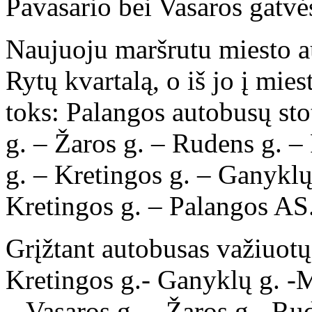
Pavasario bei Vasaros gatvė
Naujuoju maršrutu miesto a
Rytų kvartalą, o iš jo į mies
toks: Palangos autobusų sto
g. – Žaros g. – Rudens g. –
g. – Kretingos g. – Ganyklų
Kretingos g. – Palangos AS
Grįžtant autobusas važiuotų
Kretingos g.- Ganyklų g. -M
– Vasaros g. – Žaros g.- Rud