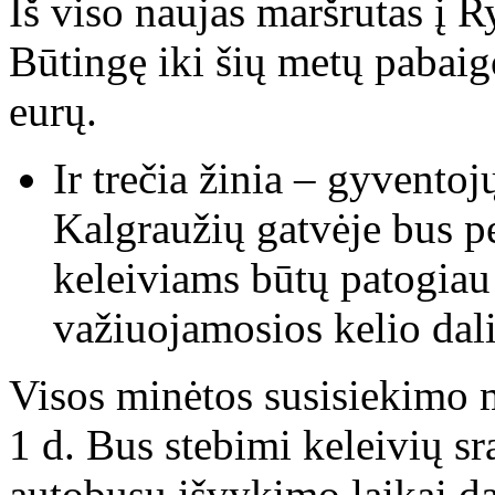
Iš viso naujas maršrutas į Ry
Būtingę iki šių metų pabaig
eurų.
Ir trečia žinia – gyvento
Kalgraužių gatvėje bus pe
keleiviams būtų patogiau 
važiuojamosios kelio dali
Visos minėtos susisiekimo m
1 d. Bus stebimi keleivių sra
autobusų išvykimo laikai da