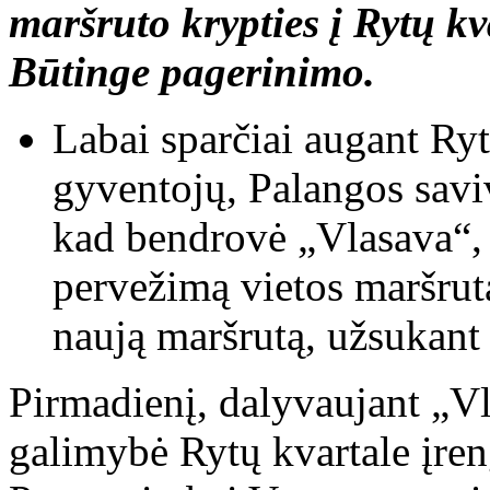
maršruto krypties į Rytų kv
Būtinge pagerinimo.
Labai sparčiai augant Ryt
gyventojų, Palangos savi
kad bendrovė „Vlasava“, 
pervežimą vietos maršruta
naują maršrutą, užsukant į
Pirmadienį, dalyvaujant „Vl
galimybė Rytų kvartale įren