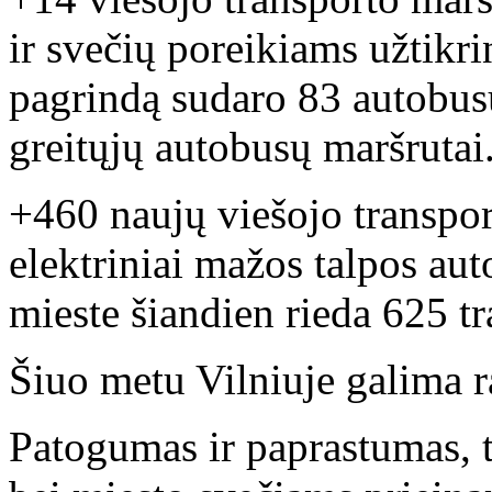
ir svečių poreikiams užtikri
pagrindą sudaro 83 autobusų
greitųjų autobusų maršrutai
+460 naujų viešojo transpor
elektriniai mažos talpos au
mieste šiandien rieda 625 t
Šiuo metu Vilniuje galima ra
Patogumas ir paprastumas, 