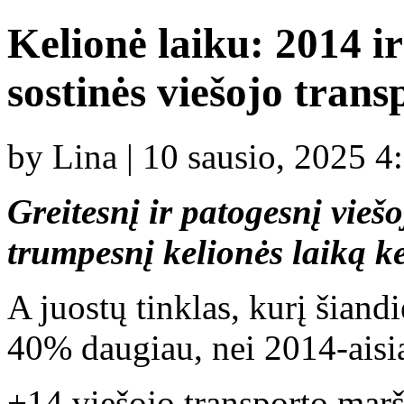
Kelionė laiku: 2014 i
sostinės viešojo tran
by Lina | 10 sausio, 2025 4
Greitesnį ir patogesnį vieš
trumpesnį kelionės laiką ke
A juostų tinklas, kurį šiand
40% daugiau, nei 2014-aisia
+14 viešojo transporto mar