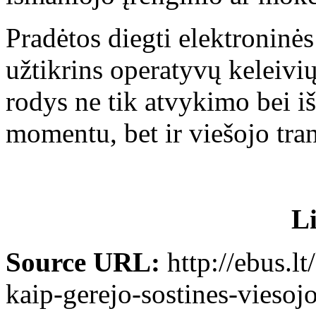
Pradėtos diegti elektroninės
užtikrins operatyvų keleivi
rodys ne tik atvykimo bei i
momentu, bet ir viešojo tran
L
Source URL:
http://ebus.l
kaip-gerejo-sostines-viesoj