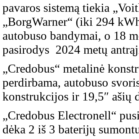
pavaros sistemą tiekia „Voit
„BorgWarner“ (iki 294 kWh)
autobuso bandymai, o 18 me
pasirodys 2024 metų antrąj
„Credobus“ metalinė konstru
perdirbama, autobuso svori
konstrukcijos ir 19,5″ ašių 
„Credobus Electronell“ pus
dėka 2 iš 3 baterijų sumontu