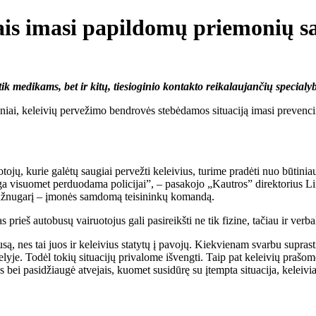
tais imasi papildomų priemonių s
ik medikams, bet ir kitų, tiesioginio kontakto reikalaujančių special
niai, keleivių pervežimo bendrovės stebėdamos situaciją imasi prevenci
tojų, kurie galėtų saugiai pervežti keleivius, turime pradėti nuo būtin
ga visuomet perduodama policijai”, – pasakojo „Kautros” direktorius L
nį užnugarį – įmonės samdomą teisininkų komandą.
rieš autobusų vairuotojus gali pasireikšti ne tik fizine, tačiau ir verb
są, nes tai juos ir keleivius statytų į pavojų. Kiekvienam svarbu supras
elyje. Todėl tokių situacijų privalome išvengti. Taip pat keleivių praš
 bei pasidžiaugė atvejais, kuomet susidūrę su įtempta situacija, keleiviai