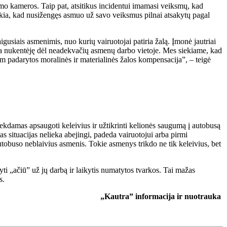
o kameros. Taip pat, atsitikus incidentui imamasi veiksmų, kad
ekia, kad nusižengęs asmuo už savo veiksmus pilnai atsakytų pagal
gusiais asmenimis, nuo kurių vairuotojai patiria žalą. Įmonė jautriai
e yra nukentėję dėl neadekvačių asmenų darbo vietoje. Mes siekiame, kad
m padarytos moralinės ir materialinės žalos kompensacija”, – teigė
iekdamas apsaugoti keleivius ir užtikrinti kelionės saugumą į autobusą
situacijas nelieka abejingi, padeda vairuotojui arba pirmi
tobuso neblaivius asmenis. Tokie asmenys trikdo ne tik keleivius, bet
kyti „ačiū” už jų darbą ir laikytis numatytos tvarkos. Tai mažas
s.
„Kautra” informacija ir nuotrauka