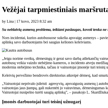
Vežėjai tarpmiestiniais maršru
by Lina | 17 kovo, 2023 8:32 am
Su neblaivių asmenų problema, teikiant paslaugas, kovoti tenka ne t
Nors incidentai, kurios autobusuose sukelia apsvaigę asmenys – pavie
aplinką savo darbuotojams bei saugias keliones keleiviams.
„Jeigu norime sveikų, dėmesingų ir gerai savo darbą atliekančių vairuo
autobusų veikia vaizdo stebėjimo kameros, o incidento atveju medžia
modernia stebėjimo technika, tačiau ir vairuotojai įmonėje turi teisi
Keleivių pervežimo bendrovės direktorius atkreipė dėmesį, kad smurtas p
„Vairuotojai neprivalo įsileisti agresyvių, apsvaigusių asmenų į autobu
vairuotojas jaus įtampą, gali nukentėti jo vairavimas, dėmesingumas k
Vairuotojai nusipelno turėti saugią aplinką”, – pasakojo L. Skardžiukas
Įmonės darbuotojai turi teisinį užnugarį