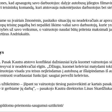
es, kad apsaugotų savo darbuotojus: dalyje autobusų įdiegtos filmavim
 teisininkų komandą, kuri atstovauja nukentėjusius darbuotojus bei si
e su įvairiais žmonėmis, pasitaiko situacijų su neadekvačiais ar apsvai
eriopą teisinę pagalbą bei nepalikti likimo valiai savo darbuotojų, kuri
ybės už savo veiksmus, o vairuotojo naudai būtų priteista maksimali ja
rtūras Andriukaitis.
ys
s. Pasak Kautra atstovo konfliktai dažniausiai kyla kuomet vairuotojas s
yvai ir neadekvačiai elgtis. „Džiugu, kuomet keleiviai matydami tokias 
tojas visada yra teisus neįleisdamas į autobusą ar išlaipindamas iš au
ntruoti svarbiausiai funkcijai: saugiai pervežti keleivius.
užtikrinimo – įlipant su vairuotoju tiesiog pasisveikinti ar kartais pasa
e ir gerbiame jų darbą”, – pasakojo Kautra direktorius Linas Skardžiuka
-papildomu-priemoniu-saugumui-uztikrinti/