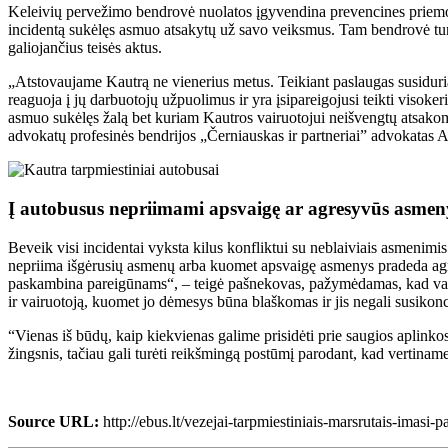
Keleivių pervežimo bendrovė nuolatos įgyvendina prevencines priemon
incidentą sukėlęs asmuo atsakytų už savo veiksmus. Tam bendrovė turi
galiojančius teisės aktus.
„Atstovaujame Kautrą ne vienerius metus. Teikiant paslaugas susiduriam
reaguoja į jų darbuotojų užpuolimus ir yra įsipareigojusi teikti visok
asmuo sukėlęs žalą bet kuriam Kautros vairuotojui neišvengtų atsakom
advokatų profesinės bendrijos „Černiauskas ir partneriai” advokatas A
Į autobusus nepriimami apsvaigę ar agresyvūs asmen
Beveik visi incidentai vyksta kilus konfliktui su neblaiviais asmenimi
nepriima išgėrusių asmenų arba kuomet apsvaigę asmenys pradeda agres
paskambina pareigūnams“, – teigė pašnekovas, pažymėdamas, kad vairuo
ir vairuotoją, kuomet jo dėmesys būna blaškomas ir jis negali susikonce
“Vienas iš būdų, kaip kiekvienas galime prisidėti prie saugios aplinkos 
žingsnis, tačiau gali turėti reikšmingą postūmį parodant, kad vertinam
Source URL:
http://ebus.lt/vezejai-tarpmiestiniais-marsrutais-imasi