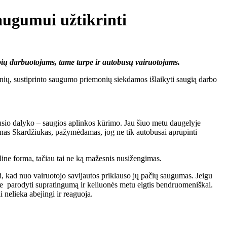
augumui užtikrinti
ybių darbuotojams, tame tarpe ir autobusų vairuotojams.
nių, sustiprinto saugumo priemonių siekdamos išlaikyti saugią darbo
iausio dalyko – saugios aplinkos kūrimo. Jau šiuo metu daugelyje
inas Skardžiukas, pažymėdamas, jog ne tik autobusai aprūpinti
aline forma, tačiau tai ne ką mažesnis nusižengimas.
ti, kad nuo vairuotojo savijautos priklauso jų pačių saugumas. Jeigu
ome parodyti supratingumą ir keliuonės metu elgtis bendruomeniškai.
 nelieka abejingi ir reaguoja.