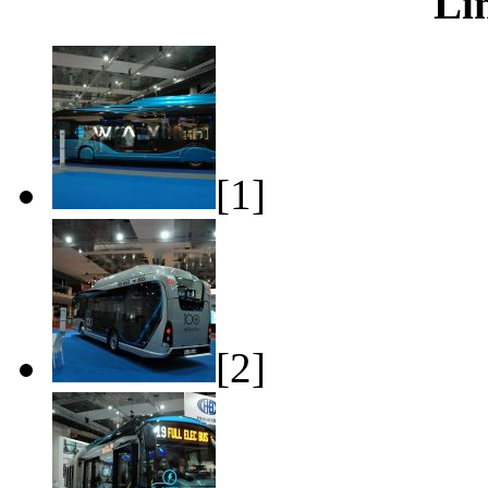
Li
[1]
[2]