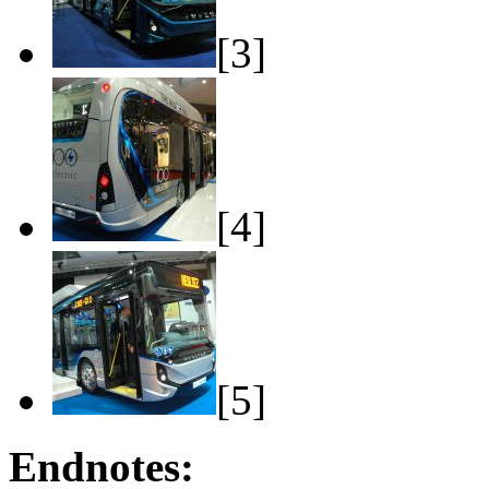
[3]
[4]
[5]
Endnotes: