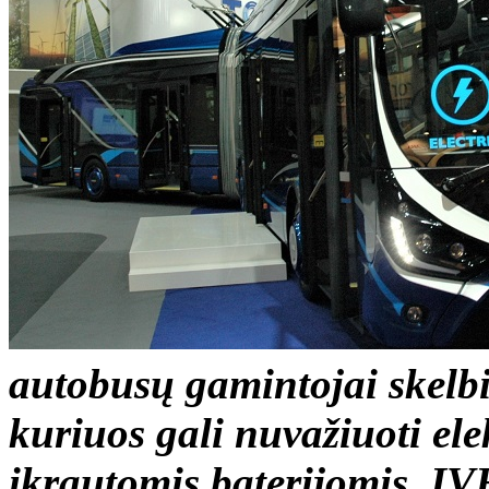
autobusų gamintojai skelbi
kuriuos gali nuvažiuoti ele
įkrautomis baterijomis. IV