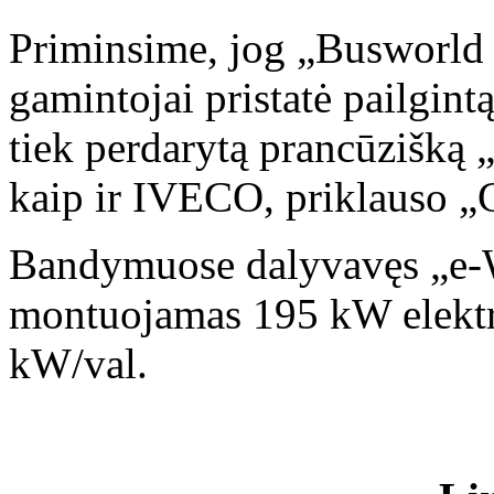
Priminsime, jog „Busworl
gamintojai pristatė pailgintą
tiek perdarytą prancūzišką
kaip ir IVECO, priklauso „
Bandymuose dalyvavęs „e-Wa
montuojamas 195 kW elektrin
kW/val.