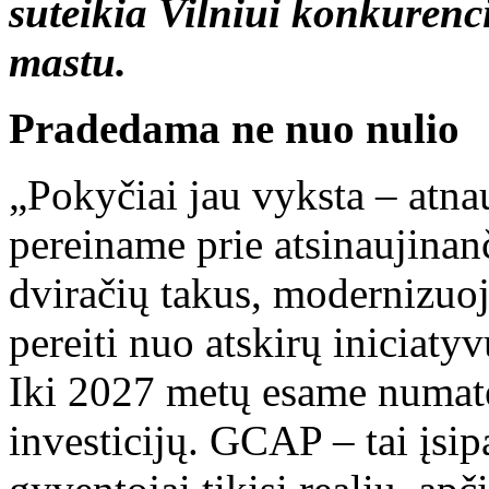
suteikia Vilniui konkurenc
mastu.
Pradedama ne nuo nulio
„Pokyčiai jau vyksta – atnau
pereiname prie atsinaujinan
dviračių takus, modernizuo
pereiti nuo atskirų iniciaty
Iki 2027 metų esame numatę
investicijų. GCAP – tai įsip