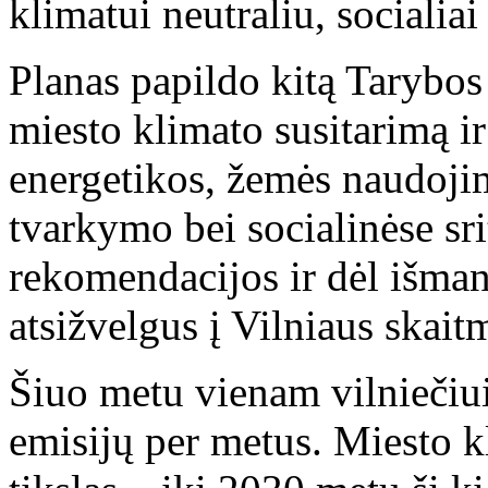
klimatui neutraliu, socialiai
Planas papildo kitą Tarybos
miesto klimato susitarimą i
energetikos, žemės naudoji
tvarkymo bei socialinėse sr
rekomendacijos ir dėl išman
atsižvelgus į Vilniaus skai
Šiuo metu vienam vilniečiu
emisijų per metus. Miesto kl