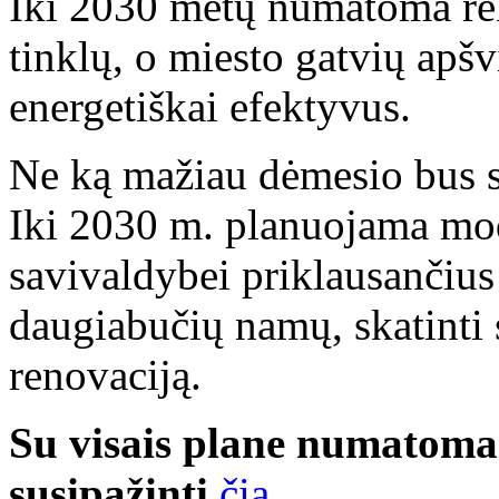
Iki 2030 metų numatoma rek
tinklų, o miesto gatvių apšv
energetiškai efektyvus.
Ne ką mažiau dėmesio bus s
Iki 2030 m. planuojama mod
savivaldybei priklausančius 
daugiabučių namų, skatinti
renovaciją.
Su visais plane numatomai
susipažinti
čia.