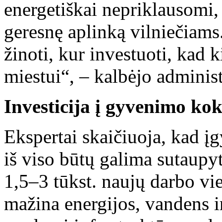
energetiškai nepriklausomi, 
geresnę aplinką vilniečiams.
žinoti, kur investuoti, kad 
miestui“, – kalbėjo administ
Investicija į gyvenimo ko
Ekspertai skaičiuoja, kad į
iš viso būtų galima sutaupyt
1,5–3 tūkst. naujų darbo vi
mažina energijos, vandens i