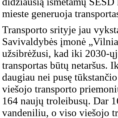
didžiausią išmetamų ŠESD ki
mieste generuoja transporta
Transporto srityje jau vykst
Savivaldybės įmonė „Vilniau
užsibrėžusi, kad iki 2030-ųj
transportas būtų netaršus. I
daugiau nei pusę tūkstančio
viešojo transporto priemoni
164 naujų troleibusų. Dar 1
vandeniliu, o viso viešojo 