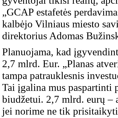
gyventojai tikisi realių, a
„GCAP estafetės perdavima
kalbėjo Vilniaus miesto sav
direktorius Adomas Bužinsk
Planuojama, kad įgyvendint
2,7 mlrd. Eur. „Planas atver
tampa patrauklesnis investu
Tai įgalina mus paspartinti 
biudžetui. 2,7 mlrd. eurų –
jei norime ne tik prisitaikyti