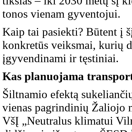
tikslas – iki 2030 metų šį ki
tonos vienam gyventojui.
Kaip tai pasiekti? Būtent į 
konkretūs veiksmai, kurių d
įgyvendinami ir tęstiniai.
Kas planuojama transport
Šiltnamio efektą sukelianči
vienas pagrindinių Žaliojo 
VšĮ „Neutralus klimatui Vi