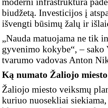
moderni infrastruktūra pade
biudžetą. Investicijos į ats
išvengti būsimų žalų ir išlai
„Nauda matuojama ne tik inv
gyvenimo kokybe“, – sako V
tvarumo vadovas Anton Nik
Ką numato Žaliojo miesto
Žaliojo miesto veiksmų plan
kuriuo nuosekliai siekiama, 