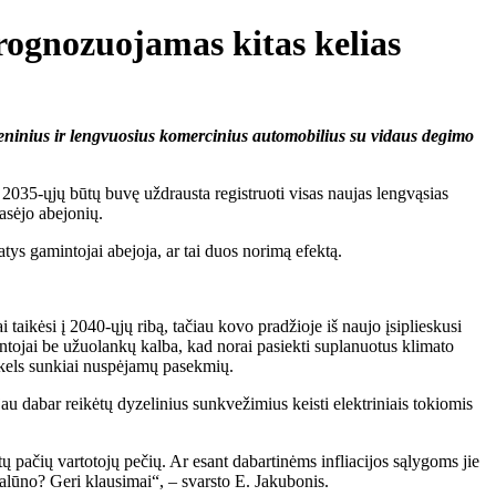
prognozuojamas kitas kelias
eninius ir lengvuosius komercinius automobilius su vidaus degimo
 2035-ųjų būtų buvę uždrausta registruoti visas naujas lengvąsias
asėjo abejonių.
tys gamintojai abejoja, ar tai duos norimą efektą.
taikėsi į 2040-ųjų ribą, tačiau kovo pradžioje iš naujo įsiplieskusi
mintojai be užuolankų kalba, kad norai pasiekti suplanuotus klimato
sukels sunkiai nuspėjamų pasekmių.
au dabar reikėtų dyzelinius sunkvežimius keisti elektriniais tokiomis
tų pačių vartotojų pečių. Ar esant dabartinėms infliacijos sąlygoms jie
malūno? Geri klausimai“, – svarsto E. Jakubonis.