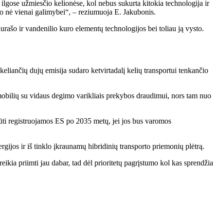
u ilgose užmiesčio kelionėse, kol nebus sukurta kitokia technologija ir
lio nė vienai galimybei“, – reziumuoja E. Jakubonis.
enurašo ir vandenilio kuro elementų technologijos bei toliau ją vysto.
keliančių dujų emisija sudaro ketvirtadalį kelių transportui tenkančio
mobilių su vidaus degimo varikliais prekybos draudimui, nors tam nuo
būti registruojamos ES po 2035 metų, jei jos bus varomos
gijos ir iš tinklo įkraunamų hibridinių transporto priemonių plėtrą.
ikia priimti jau dabar, tad dėl prioritetų pagrįstumo kol kas sprendžia