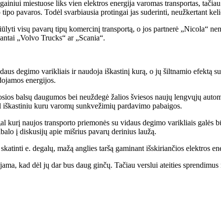
lgainiui miestuose liks vien elektros energija varomas transportas, tačia
o tipo pavaros. Todėl svarbiausia protingai jas suderinti, neužkertant ke
pasiūlyti visų pavarų tipų komercinį transportą, o jos partnerė „Nicola“ n
p antai „Volvo Trucks“ ar „Scania“.
us degimo varikliais ir naudoja iškastinį kurą, o jų šiltnamio efektą su
dojamos energijos.
iosios balsų daugumos bei neuždegė žalios šviesos naujų lengvųjų auto
dėl iškastiniu kuru varomų sunkvežimių pardavimo pabaigos.
al kurį naujos transporto priemonės su vidaus degimo varikliais galės 
ibalo į diskusijų apie mišrius pavarų derinius laužą.
tinti e. degalų, mažą anglies taršą gaminant išskiriančios elektros ener
ma, kad dėl jų dar bus daug ginčų. Tačiau verslui ateities sprendimus re