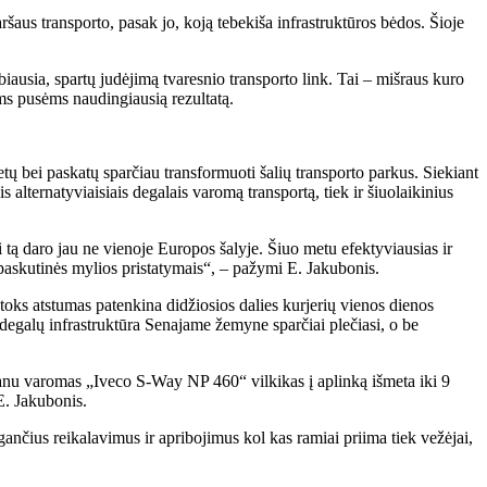
šaus transporto, pasak jo, koją tebekiša infrastruktūros bėdos. Šioje
biausia, spartų judėjimą tvaresnio transporto link. Tai – mišraus kuro
oms pusėms naudingiausią rezultatą.
etų bei paskatų sparčiau transformuoti šalių transporto parkus. Siekiant
s alternatyviaisiais degalais varomą transportą, tiek ir šiuolaikinius
 tą daro jau ne vienoje Europos šalyje. Šiuo metu efektyviausias ir
r paskutinės mylios pristatymais“, – pažymi E. Jakubonis.
toks atstumas patenkina didžiosios dalies kurjerių vienos dienos
degalų infrastruktūra Senajame žemyne sparčiai plečiasi, o be
tanu varomas „Iveco S-Way NP 460“ vilkikas į aplinką išmeta iki 9
 E. Jakubonis.
gančius reikalavimus ir apribojimus kol kas ramiai priima tiek vežėjai,