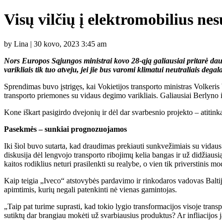
Visų vilčių į elektromobilius n
by Lina | 30 kovo, 2023 3:45 am
Nors Europos Sąjungos ministrai kovo 28-ąją galiausiai pritarė da
varikliais tik tuo atveju, jei jie bus varomi klimatui neutraliais degal
Sprendimas buvo įstrigęs, kai Vokietijos transporto ministras Volkeris
transporto priemones su vidaus degimo varikliais. Galiausiai Berlyno i
Kone iškart pasigirdo dvejonių ir dėl dar svarbesnio projekto – atitin
Pasekmės – sunkiai prognozuojamos
Iki šiol buvo sutarta, kad draudimas prekiauti sunkvežimiais su vidaus 
diskusija dėl lengvojo transporto ribojimų kelia bangas ir už didžiaus
kaitos rodiklius neturi prasilenkti su realybe, o vien tik priverstini
Kaip teigia „Iveco“ atstovybės pardavimo ir rinkodaros vadovas Baltijo
apimtimis, kurių negali patenkinti nė vienas gamintojas.
„Taip pat turime suprasti, kad tokio lygio transformacijos visoje trans
sutiktų dar brangiau mokėti už svarbiausius produktus? Ar infliacijos 