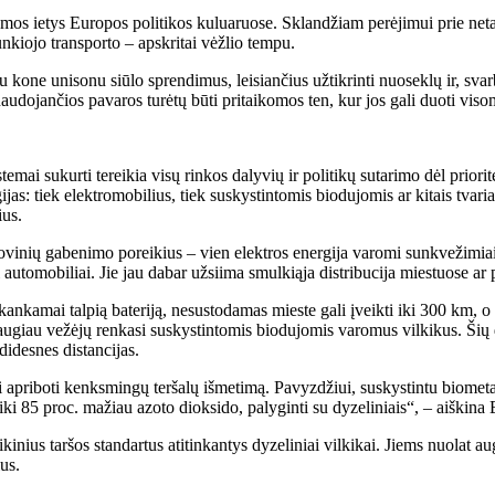
žomos ietys Europos politikos kuluaruose. Sklandžiam perėjimui prie netar
unkiojo transporto – apskritai vėžlio tempu.
 kone unisonu siūlo sprendimus, leisiančius užtikrinti nuoseklų ir, svar
naudojančios pavaros turėtų būti pritaikomos ten, kur jos gali duoti vis
mai sukurti tereikia visų rinkos dalyvių ir politikų sutarimo dėl priorit
jas: tiek elektromobilius, tiek suskystintomis biodujomis ar kitais tvariai
ius.
krovinių gabenimo poreikius – vien elektros energija varomi sunkvežimiai
ai automobiliai. Jie jau dabar užsiima smulkiąja distribucija miestuose a
ankamai talpią bateriją, nesustodamas mieste gali įveikti iki 300 km, o 
augiau vežėjų renkasi suskystintomis biodujomis varomus vilkikus. Šių 
didesnes distancijas.
iai apriboti kenksmingų teršalų išmetimą. Pavyzdžiui, suskystintu biome
 iki 85 proc. mažiau azoto dioksido, palyginti su dyzeliniais“, – aiškina
nius taršos standartus atitinkantys dyzeliniai vilkikai. Jiems nuolat au
ius.