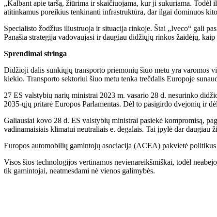
„Kalbant apie taršą, žiūrima ir skaičiuojama, kur ji sukuriama. Todėl i
atitinkamus poreikius tenkinanti infrastruktūra, dar ilgai dominuos kit
Specialisto žodžius iliustruoja ir situacija rinkoje. Štai „Iveco“ gali 
Panašia strategija vadovaujasi ir daugiau didžiųjų rinkos žaidėjų, kai
Sprendimai stringa
Didžioji dalis sunkiųjų transporto priemonių šiuo metu yra varomos vida
kiekio. Transporto sektoriui šiuo metu tenka trečdalis Europoje sunau
27 ES valstybių narių ministrai 2023 m. vasario 28 d. nesurinko didž
2035-ųjų pritarė Europos Parlamentas. Dėl to pasigirdo dvejonių ir 
Galiausiai kovo 28 d. ES valstybių ministrai pasiekė kompromisą, pag
vadinamaisiais klimatui neutraliais e. degalais. Tai įpylė dar daugiau ž
Europos automobilių gamintojų asociacija (ACEA) pakvietė politikus ska
Visos šios technologijos vertinamos nevienareikšmiškai, todėl neabejoja
tik gamintojai, neatmesdami nė vienos galimybės.