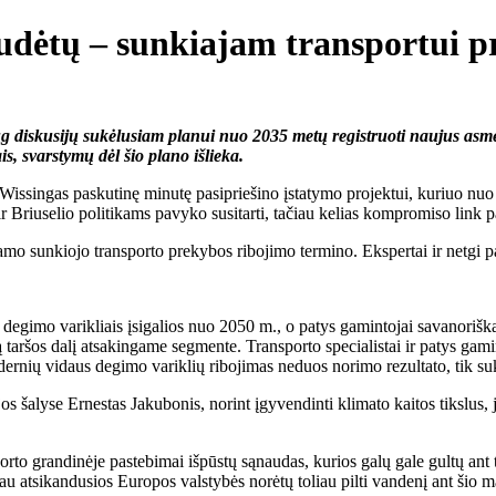
esudėtų – sunkiajam transportui 
ug diskusijų sukėlusiam planui nuo 2035 metų registruoti naujus asm
ais, svarstymų dėl šio plano išlieka.
 Wissingas paskutinę minutę pasipriešino įstatymo projektui, kuriuo nuo
r Briuselio politikams pavyko susitarti, tačiau kelias kompromiso link p
kamo sunkiojo transporto prekybos ribojimo termino. Ekspertai ir netgi pa
degimo varikliais įsigalios nuo 2050 m., o patys gamintojai savanoriškai 
ią taršos dalį atsakingame segmente. Transporto specialistai ir patys ga
s modernių vidaus degimo variklių ribojimas neduos norimo rezultato, tik 
s šalyse Ernestas Jakubonis, norint įgyvendinti klimato kaitos tikslus, j
porto grandinėje pastebimai išpūstų sąnaudas, kurios galų gale gultų ant 
jau atsikandusios Europos valstybės norėtų toliau pilti vandenį ant šio 