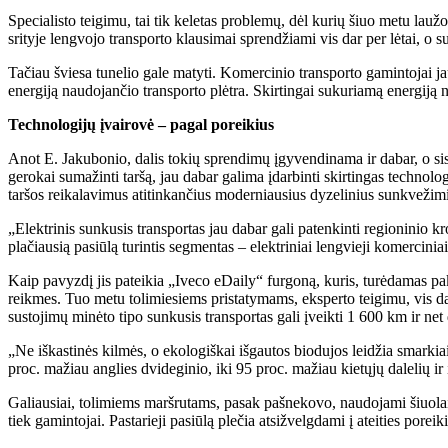
Specialisto teigimu, tai tik keletas problemų, dėl kurių šiuo metu lau
srityje lengvojo transporto klausimai sprendžiami vis dar per lėtai, o s
Tačiau šviesa tunelio gale matyti. Komercinio transporto gamintojai jau
energiją naudojančio transporto plėtra. Skirtingai sukuriamą energiją 
Technologijų įvairovė – pagal poreikius
Anot E. Jakubonio, dalis tokių sprendimų įgyvendinama ir dabar, o siste
gerokai sumažinti taršą, jau dabar galima įdarbinti skirtingas technologi
taršos reikalavimus atitinkančius moderniausius dyzelinius sunkvežim
„Elektrinis sunkusis transportas jau dabar gali patenkinti regioninio 
plačiausią pasiūlą turintis segmentas – elektriniai lengvieji komercini
Kaip pavyzdį jis pateikia „Iveco eDaily“ furgoną, kuris, turėdamas pak
reikmes. Tuo metu tolimiesiems pristatymams, eksperto teigimu, vis d
sustojimų minėto tipo sunkusis transportas gali įveikti 1 600 km ir net 
„Ne iškastinės kilmės, o ekologiškai išgautos biodujos leidžia smark
proc. mažiau anglies dvideginio, iki 95 proc. mažiau kietųjų dalelių ir
Galiausiai, tolimiems maršrutams, pasak pašnekovo, naudojami šiuolaiki
tiek gamintojai. Pastarieji pasiūlą plečia atsižvelgdami į ateities poreik