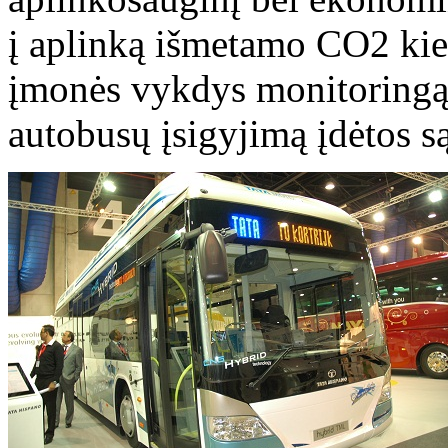
į aplinką išmetamo CO2 kiek
įmonės vykdys monitoringą, 
autobusų įsigyjimą įdėtos s