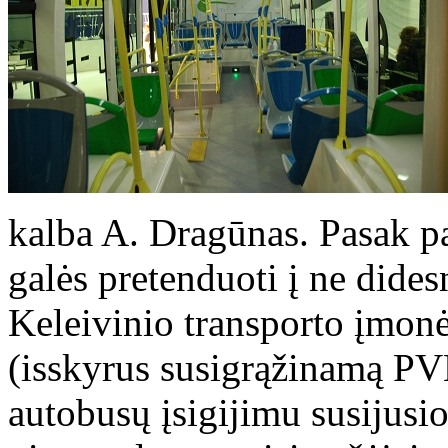
kalba A. Dragūnas. Pasak p
galės pretenduoti į ne dides
Keleivinio transporto įmonė
(isskyrus susigrąžinamą P
autobusų įsigijimu susijusi