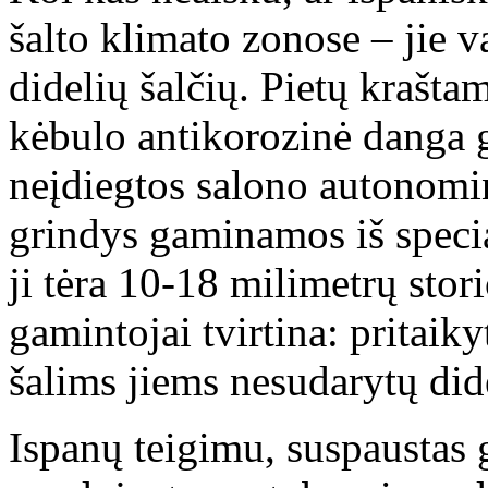
šalto klimato zonose – jie v
didelių šalčių. Pietų krašta
kėbulo antikorozinė danga 
neįdiegtos salono autonomi
grindys gaminamos iš specia
ji tėra 10-18 milimetrų stor
gamintojai tvirtina: pritaik
šalims jiems nesudarytų di
Ispanų teigimu, suspaustas g