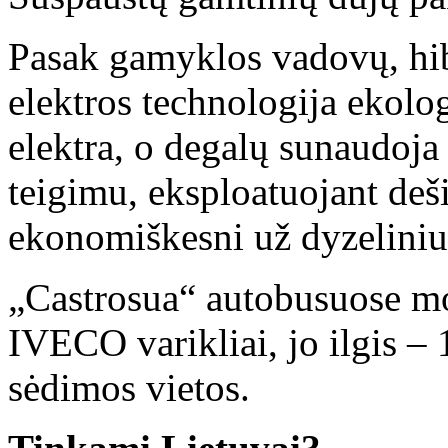
Pasak gamyklos vadovų, hib
elektros technologija ekolo
elektra, o degalų sunaudoja
teigimu, eksploatuojant deš
ekonomiškesni už dyzeliniu
„Castrosua“ autobusuose m
IVECO varikliai, jo ilgis –
sėdimos vietos.