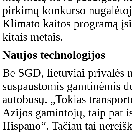
pirkimų konkurso nugalėtojas
Klimato kaitos programą įs
kitais metais.
Naujos technologijos
Be SGD, lietuviai privalės n
suspaustomis gamtinėmis du
autobusų. „Tokias transpor
Azijos gamintojų, taip pat
Hispano“. Tačiau tai nereišk