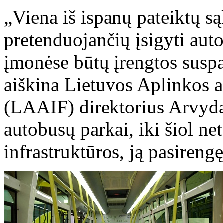
„Viena iš ispanų pateiktų s
pretenduojančių įsigyti auto
įmonėse būtų įrengtos suspa
aiškina Lietuvos Aplinkos a
(LAAIF) direktorius Arvyda
autobusų parkai, iki šiol n
infrastruktūros, ją pasirengę