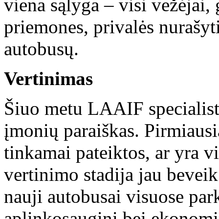
viena sąlyga – visi vežėjai,
priemones, privalės nurašyti
autobusų.
Vertinimas
Šiuo metu LAAIF specialista
įmonių paraiškas. Pirmiausia
tinkamai pateiktos, ar yra v
vertinimo stadija jau beveik 
nauji autobusai visuose pa
aplinkosauginį bei ekonominį