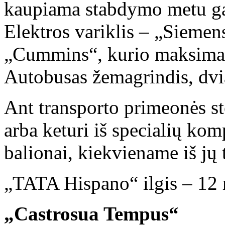
kaupiama stabdymo metu ga
Elektros variklis – „Siem
„Cummins“, kurio maksima
Autobusas žemagrindis, dvia
Ant transporto primeonės st
arba keturi iš specialių ko
balionai, kiekviename iš jų 
„TATA Hispano“ ilgis – 12 m
„Castrosua Tempus“