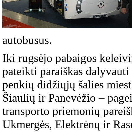
autobusus.
Iki rugsėjo pabaigos keleiv
pateikti paraiškas dalyvaut
penkių didžiųjų šalies mies
Šiaulių ir Panevėžio – page
transporto priemonių pareiš
Ukmergės, Elektrėnų ir Rase