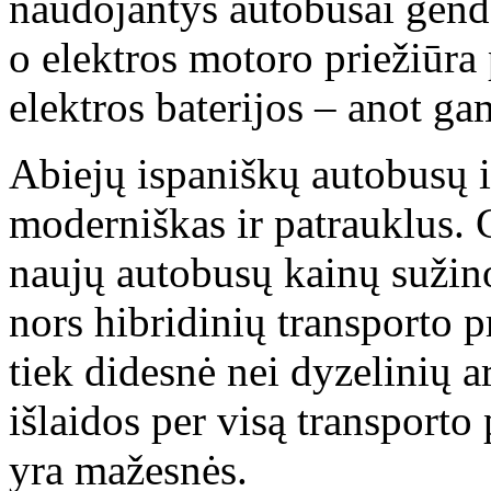
naudojantys autobusai genda
o elektros motoro priežiūra 
elektros baterijos – anot ga
Abiejų ispaniškų autobusų in
moderniškas ir patrauklus. G
naujų autobusų kainų sužin
nors hibridinių transporto 
tiek didesnė nei dyzelinių 
išlaidos per visą transport
yra mažesnės.