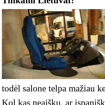
Tinkami Lietuvai?
todėl salone telpa mažiau ke
Kol kas neaišku, ar ispaniš