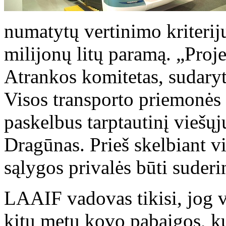
numatytų vertinimo kriterijų
milijonų litų paramą. „Projek
Atrankos komitetas, sudary
Visos transporto priemonės 
paskelbus tarptautinį viešų
Dragūnas. Prieš skelbiant v
sąlygos privalės būti suderi
LAAIF vadovas tikisi, jog v
kitų metų kovo pabaigos, ku