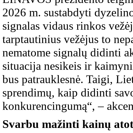
2026 m. sustabdyti dyzelin
signalas vidaus rinkos vežėj
tarptautinius vežėjus to ne
nematome signalų didinti akc
situacija nesikeis ir kaimyni
bus patrauklesnė. Taigi, Lie
sprendimų, kaip didinti sav
konkurencingumą“, – akcen
Svarbu mažinti kainų ato