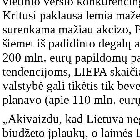
vietinio verslo konkurencin
Kritusi paklausa lemia maž
surenkama mažiau akcizo, 
šiemet iš padidinto degalų 
200 mln. eurų papildomų pa
tendencijoms, LIEPA skaičia
valstybė gali tikėtis tik b
planavo (apie 110 mln. eurų
„Akivaizdu, kad Lietuva ne
biudžeto įplaukų, o laimės