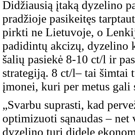
Didžiausią įtaką dyzelino p
pradžioje pasikeitęs tarpta
pirkti ne Lietuvoje, o Lenki
padidintų akcizų, dyzelino 
šalių pasiekė 8-10 ct/l ir p
strategiją. 8 ct/l– tai šimta
įmonei, kuri per metus gali 
„Svarbu suprasti, kad perv
optimizuoti sąnaudas – net 
dyzelino turi didelę ekonomi