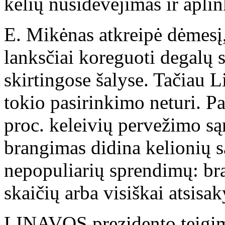
kelių nusidėvėjimas ir aplin
E. Mikėnas atkreipė dėmesį, 
lanksčiai koreguoti degalų st
skirtingose šalyse. Tačiau L
tokio pasirinkimo neturi. Pa
proc. keleivių pervežimo są
brangimas didina kelionių sa
nepopuliarių sprendimų: bra
skaičių arba visiškai atsisa
LINAVOS prezidento teigim