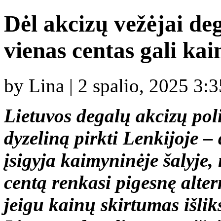
Dėl akcizų vežėjai deg
vienas centas gali kai
by Lina | 2 spalio, 2025 3:
Lietuvos degalų akcizų poli
dyzeliną pirkti Lenkijoje –
įsigyja kaimyninėje šalyje
centą renkasi pigesnę alter
jeigu kainų skirtumas išliks