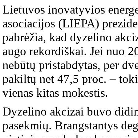
Lietuvos inovatyvios energ
asociacijos (LIEPA) prezide
pabrėžia, kad dyzelino akciz
augo rekordiškai. Jei nuo 
nebūtų pristabdytas, per dv
pakiltų net 47,5 proc. – to
vienas kitas mokestis.
Dyzelino akcizai buvo didin
pasekmių. Brangstantys dega