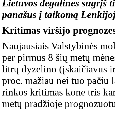
Lietuvos degalines sugrįš t
panašus į taikomą Lenkijoj
Kritimas viršijo prognoze
Naujausiais Valstybinės mo
per pirmus 8 šių metų mėnes
litrų dyzelino (įskaičiavus 
proc. mažiau nei tuo pačiu 
rinkos kritimas kone tris ka
metų pradžioje prognozuotu