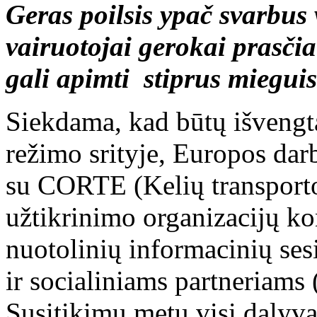
Geras poilsis ypač svarbus 
vairuotojai gerokai prasči
gali apimti stiprus miegui
Siekdama, kad būtų išvengt
režimo srityje, Europos dar
su CORTE (Kelių transport
užtikrinimo organizacijų ko
nuotolinių informacinių ses
ir socialiniams partneriams 
Susitikimų metu visi dalyva