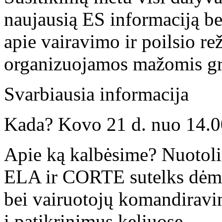
naujausią ES informaciją be
apie vairavimo ir poilsio re
organizuojamos mažomis g
Svarbiausia informacija
Kada? Kovo 21 d. nuo 14.00
Apie ką kalbėsime? Nuotoli
ELA ir CORTE sutelks dėmes
bei vairuotojų komandiravim
į patikrinimus keliuose.