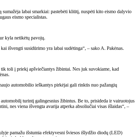
umažėja labai smarkiai: pastebėti kliūtį, nuspėti kito eismo dalyvio
ugaus eismo specialistas.
ur kyla netikėtų pavojų.
kai išvengti susidūrimo yra labai sudėtinga“, – sako A. Pakėnas.
 tik toli į priekį apšviečiantys žibintai. Nes juk suvokiame, kad
ėnas.
naujo automobilio ieškantys pirkėjai gali rinktis nuo pažangių
automobilį turintį galingesnius žibintus. Be to, prisideda ir vairuotojus
ini, nes viena išvengta avarija atperka absoliučiai visas išlaidas“, –
ulyje pamažu išstumia efektyvesni šviesos išlydžio diodų (LED)