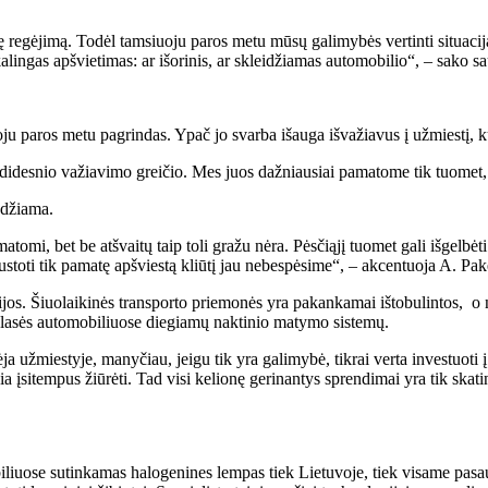
gėjimą. Todėl tamsiuoju paros metu mūsų galimybės vertinti situaciją s
ngas apšvietimas: ar išorinis, ar skleidžiamas automobilio“, – sako sa
ju paros metu pagrindas. Ypač jo svarba išauga išvažiavus į užmiestį, k
didesnio važiavimo greičio. Mes juos dažniausiai pamatome tik tuomet, 
ndžiama.
tomi, bet be atšvaitų taip toli gražu nėra. Pėsčiąjį tuomet gali išgelbėti
stoti tik pamatę apšviestą kliūtį jau nebespėsime“, – akcentuoja A. Pak
gijos. Šiuolaikinės transporto priemonės yra pakankamai ištobulintos, o 
 klasės automobiliuose diegiamų naktinio matymo sistemų.
a užmiestyje, manyčiau, jeigu tik yra galimybė, tikrai verta investuoti į 
 įsitempus žiūrėti. Tad visi kelionę gerinantys sprendimai yra tik skatint
iliuose sutinkamas halogenines lempas tiek Lietuvoje, tiek visame pasa