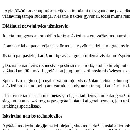
„Apie 80-90 procentų informacijos vairuodami mes gauname pasitelkę re
važiavimą tampa sudėtinga. Nesame nakties gyvūnai, todėl mums reikali
Didžiausi pavojai tyko užmiestyje
Jo teigimu, geras automobilio kelio apšvietimas yra važiavimo tamsiuo
„Tamsoje labai padaugėja susidūrimų su gyvūnais dėl jų migracijos ir 
Jis taip pat pastebi, kad žmonių savisaugos problema vis dar neišspre
„Dažnai einantiems užmiestyje pėstiesiems atrodo, kad jie turėtų būti ma
važiuodami 90 km/val. greičiu su įjungtomis artimosiomis šviesomis su
Specialisto teigimu, į pagalbą vairuotojui vis dažniau ateina technolo
apšvietimo technologijų ar avarinio stabdymo sistemų iki aukštesnės
„Lietuvoje tamsusis paros metas yra ilgas, tad tiems, kurie daug važinėj
slegianti įtampa – žmogus pavargsta labiau, kai gerai nemato, jam reikia
įsitikinęs specialistas.
Įsitvirtina naujos technologijos
Apšvietimo technologijoms tobulėjant, šiuo metu dažniausiai automob