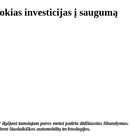
okias investicijas į saugumą
ir ilgėjant tamsiajam paros metui patiria didžiausius išbandymus.
ebent šiuolaikiškos automobilių technologijos.