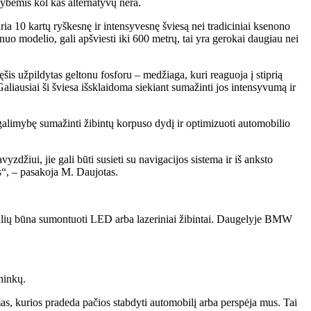
mybėmis kol kas alternatyvų nėra.
ia 10 kartų ryškesnę ir intensyvesnę šviesą nei tradiciniai ksenono
o modelio, gali apšviesti iki 600 metrų, tai yra gerokai daugiau nei
ęšis užpildytas geltonu fosforu – medžiaga, kuri reaguoja į stiprią
 Galiausiai ši šviesa išsklaidoma siekiant sumažinti jos intensyvumą ir
 galimybę sumažinti žibintų korpuso dydį ir optimizuoti automobilio
zdžiui, jie gali būti susieti su navigacijos sistema ir iš anksto
os“, – pasakoja M. Daujotas.
bilių būna sumontuoti LED arba lazeriniai žibintai. Daugelyje BMW
ninkų.
as, kurios pradeda pačios stabdyti automobilį arba perspėja mus. Tai