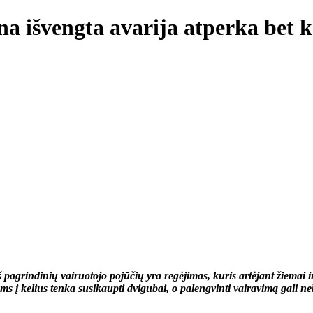
a išvengta avarija atperka bet k
š pagrindinių vairuotojo pojūčių yra regėjimas, kuris artėjant žiemai 
ems į kelius tenka susikaupti dvigubai, o palengvinti vairavimą gali n