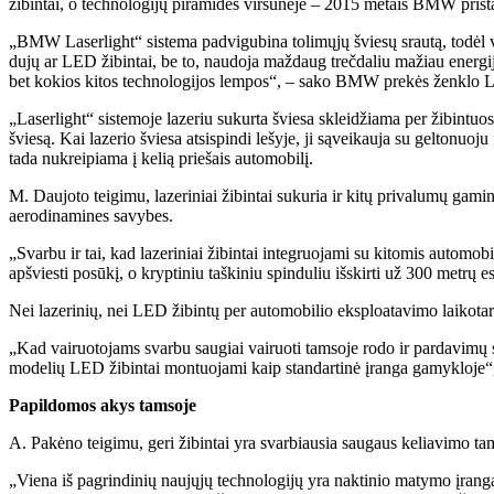
žibintai, o technologijų piramidės viršūnėje – 2015 metais BMW pristaty
„BMW Laserlight“ sistema padvigubina tolimųjų šviesų srautą, todėl vai
dujų ar LED žibintai, be to, naudoja maždaug trečdaliu mažiau energij
bet kokios kitos technologijos lempos“, – sako BMW prekės ženklo 
„Laserlight“ sistemoje lazeriu sukurta šviesa skleidžiama per žibintuos
šviesą. Kai lazerio šviesa atsispindi lešyje, ji sąveikauja su geltonuoj
tada nukreipiama į kelią priešais automobilį.
M. Daujoto teigimu, lazeriniai žibintai sukuria ir kitų privalumų gam
aerodinamines savybes.
„Svarbu ir tai, kad lazeriniai žibintai integruojami su kitomis automobi
apšviesti posūkį, o kryptiniu taškiniu spinduliu išskirti už 300 metrų 
Nei lazerinių, nei LED žibintų per automobilio eksploatavimo laikotarp
„Kad vairuotojams svarbu saugiai vairuoti tamsoje rodo ir pardavimų
modelių LED žibintai montuojami kaip standartinė įranga gamykloje“
Papildomos akys tamsoje
A. Pakėno teigimu, geri žibintai yra svarbiausia saugaus keliavimo tam
„Viena iš pagrindinių naujųjų technologijų yra naktinio matymo įranga