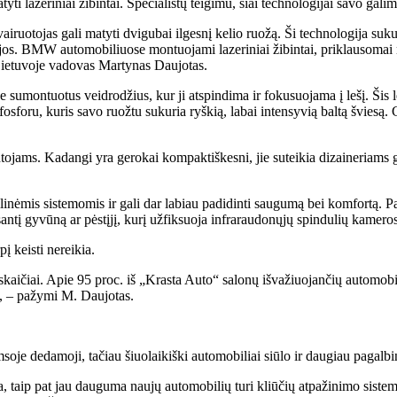
ti lazeriniai žibintai. Specialistų teigimu, šiai technologijai savo gali
ruotojas gali matyti dvigubai ilgesnį kelio ruožą. Ši technologija sukur
os. BMW automobiliuose montuojami lazeriniai žibintai, priklausomai nu
Lietuvoje vadovas Martynas Daujotas.
e sumontuotus veidrodžius, kur ji atspindima ir fokusuojama į lešį. Šis l
u fosforu, kuris savo ruožtu sukuria ryškią, labai intensyvią baltą šviesą.
intojams. Kadangi yra gerokai kompaktiškesni, jie suteikia dizaineriams
linėmis sistemomis ir gali dar labiau padidinti saugumą bei komfortą. Pavy
esantį gyvūną ar pėstįjį, kurį užfiksuoja infraraudonųjų spindulių kamer
į keisti nereikia.
 skaičiai. Apie 95 proc. iš „Krasta Auto“ salonų išvažiuojančių automo
, – pažymi M. Daujotas.
soje dedamoji, tačiau šiuolaikiški automobiliai siūlo ir daugiau pagalbi
, taip pat jau dauguma naujų automobilių turi kliūčių atpažinimo sistem