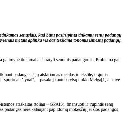
nebentinkamas senąsiais, kad būtų pasirūpinta tinkamu senų padangų
kvienais metais aplinka vis dar teršiama tonomis išmestų padangų.
iama galimybė tinkamai atsikratyti senomis padangomis. Problema gali
inant padangas iš jų atskiriamas metalas ir tekstilė, o guma
r sporto aikštynai“, – pasakoja autoservisų tinklo Melga[1] atstovė
istemos ataskaitas (toliau – GPAIS), finansuoti ir rūpintis senų
mas padangas nereikalaujant papildomų mokesčių jei šios padangos