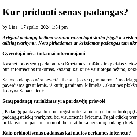
Kur priduoti senas padangas?
by Lina | 17 spalio, 2024 1:54 pm
Artėjant padangų keitimo sezonui vairuotojai skuba įsigyti ir keist
atliekų tvarkymu. Nors pirkadamas ar keisdamas padangas tam tikrą 
Gyventojai nėra tinkamai informuojami
Kasmet tonos senų padangų yra išmetamos į miškus ir apleistas vietove
būti informacijos trūkumas, kadangi kai kurie vairuotojai nežino, kokio
Senos padangos nėra bevertė atlieka – jos yra gaminamos iš medžiagų, 
paverčiama granulėmis, iš kurių gaminami kilimėliai, akustinės plokšt
Kotryna Sabauskienė.
Senų padangų surinkimas yra pardavėjų prievolė
„Padangų pardavėjai turi būti registruoti Gamintojų ir Importuotojų (G
padangų atliekų tvarkymu bei visuomenės švietimu. Pagal atliekų tva
priklauso tam pačiam automobiliui ir atitinka perkamų padangų kiekį“,
Kaip priduoti senas padangas kai naujos perkamos internetu?