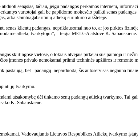
atiduoti senąsias, tačiau, jeigu padangos perkamos internetu, informacij
erkantys vartotojai gali be papildomo mokesčio palikti senas padangas pa
as, arba stambiagabaritinių atliekų surinkimo aikštelėje.
ti senas klientų padangas, nepriklausomai nuo to, ar jos pirktos fizinė
duodame atliekų tvarkytojui“, – teigia MELGA atstovė K. Sabauskienė.
as skirtingose vietose, o tokiais atvejais pirkėjai susipainioja ir nežin
čios įmonės privalo nemokamai priimti techninės apžiūros ir remonto met
a tik paslaugą, bet padangų neparduoda, šis autoservisas negauna finans
ūpinti jų tvarkymu.
iimdami atsakomybę dėl tinkamo senų padangų atliekų tvarkymo. Tai gali
– sako K. Sabauskienė.
nemokamai. Vadovaujantis Lietuvos Respublikos Atliekų tvarkymo įstaty