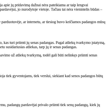
a apie jų pridavimą dažnai nėra pateikiama ar taip lengvai
rdavėjui, jo nurodytoje vietoje. Tačiau tai nėra vienintelis būdas –
je parduotuvėje, ar internetu, ar tiesiog buvo keičiamos padangos mūsų
o, kas turi priimti jų senas padangas. Pagal atliekų tvarkymo įstatymą,
u susidariusias atliekas, tarp jų ir senas padangas.
avimo už atliekų tvarkymą, todėl gali būti nelinkęs priimti senas
oja tiek gyventojams, tiek verslui, siekiant kad senos padangos būtų
mu, padangų pardavėjai privalo priimti tiek senų padangų, kiek jų