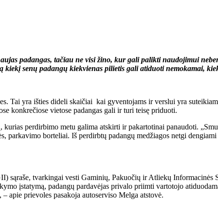
i naujas padangas, tačiau ne visi žino, kur gali palikti naudojimui 
kiekį senų padangų kiekvienas pilietis gali atiduoti nemokamai, kie
s. Tai yra išties dideli skaičiai kai gyventojams ir verslui yra suteik
se konkrečiose vietose padangas gali ir turi teisę priduoti.
kurias perdirbimo metu galima atskirti ir pakartotinai panaudoti. „Smulk
ės, parkavimo borteliai. Iš perdirbtų padangų medžiagos netgi dengiami i
II) sąraše, tvarkingai vesti Gaminių, Pakuočių ir Atliekų Informacinės S
rkymo įstatymą, padangų pardavėjas privalo priimti vartotojo atiduoda
 – apie prievoles pasakoja autoserviso Melga atstovė.