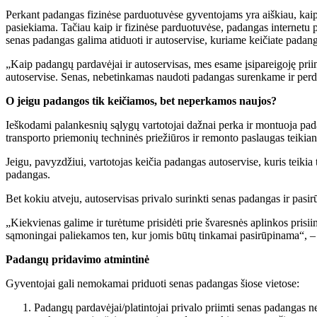
Perkant padangas fizinėse parduotuvėse gyventojams yra aiškiau, kaip 
pasiekiama. Tačiau kaip ir fizinėse parduotuvėse, padangas internetu p
senas padangas galima atiduoti ir autoservise, kuriame keičiate padang
„Kaip padangų pardavėjai ir autoservisas, mes esame įsipareigoję priim
autoservise. Senas, nebetinkamas naudoti padangas surenkame ir per
O jeigu padangos tik keičiamos, bet neperkamos naujos?
Ieškodami palankesnių sąlygų vartotojai dažnai perka ir montuoja padang
transporto priemonių techninės priežiūros ir remonto paslaugas teikian
Jeigu, pavyzdžiui, vartotojas keičia padangas autoservise, kuris teiki
padangas.
Bet kokiu atveju, autoservisas privalo surinkti senas padangas ir pasir
„Kiekvienas galime ir turėtume prisidėti prie švaresnės aplinkos pris
sąmoningai paliekamos ten, kur jomis būtų tinkamai pasirūpinama“, 
Padangų pridavimo atmintinė
Gyventojai gali nemokamai priduoti senas padangas šiose vietose:
Padangų pardavėjai/platintojai privalo priimti senas padangas 