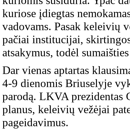
kuriomis susiduria. Ypač d
kuriose įdiegtas nemokamas 
vadovams. Pasak keleivių v
pačiai institucijai, skirtin
atsakymus, todėl sumaišties 
Dar vienas aptartas klausim
4-9 dienomis Briuselyje vy
parodą. LKVA prezidentas G
planus, keleivių vežėjai pa
pageidavimus.