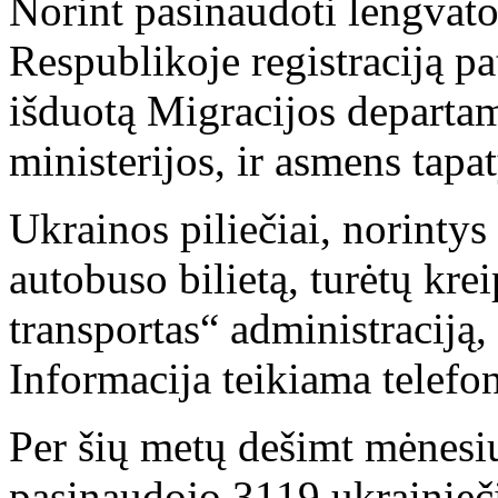
Norint pasinaudoti lengvato
Respublikoje registraciją p
išduotą Migracijos departam
ministerijos, ir asmens tap
Ukrainos piliečiai, norinty
autobuso bilietą, turėtų kre
transportas“ administraciją, 
Informacija teikiama telefo
Per šių metų dešimt mėnesi
pasinaudojo 3119 ukrainiečių