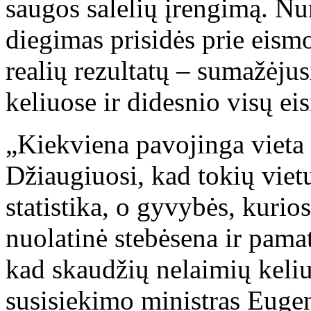
saugos salelių įrengimą. Nu
diegimas prisidės prie eism
realių rezultatų – sumažėju
keliuose ir didesnio visų e
„Kiekviena pavojinga vieta k
Džiaugiuosi, kad tokių viet
statistika, o gyvybės, kurio
nuolatinė stebėsena ir pama
kad skaudžių nelaimių keli
susisiekimo ministras Eugen