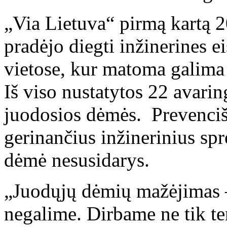
„Via Lietuva“ pirmą kartą 2
pradėjo diegti inžinerines 
vietose, kur matoma galima 
Iš viso nustatytos 22 avaring
juodosios dėmės. Prevenciš
gerinančius inžinerinius sp
dėmė nesusidarys.
„Juodųjų dėmių mažėjimas – 
negalime. Dirbame ne tik t