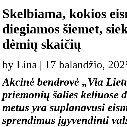
Skelbiama, kokios ei
diegiamos šiemet, sie
dėmių skaičių
by Lina | 17 balandžio, 20
Akcinė bendrovė „Via Liet
priemonių šalies keliuose d
metus yra suplanavusi eis
sprendimus įgyvendinti val