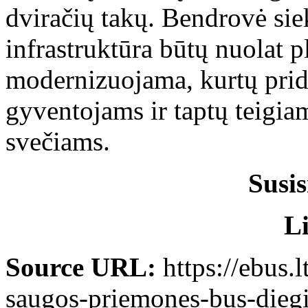
dviračių takų. Bendrovė siek
infrastruktūra būtų nuolat 
modernizuojama, kurtų pridė
gyventojams ir taptų teigiam
svečiams.
Susis
L
Source URL:
https://ebus.
saugos-priemones-bus-diegi