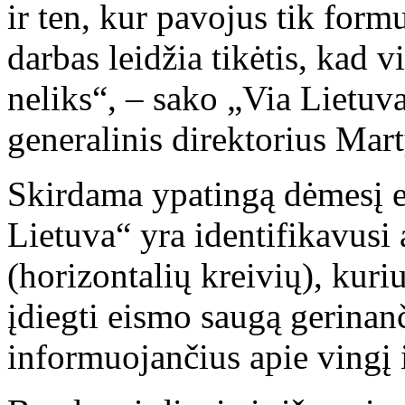
ir ten, kur pavojus tik form
darbas leidžia tikėtis, kad 
neliks“, – sako „Via Lietuva
generalinis direktorius Ma
Skirdama ypatingą dėmesį ei
Lietuva“ yra identifikavusi
(horizontalių kreivių), kuri
įdiegti eismo saugą gerinan
informuojančius apie vingį i