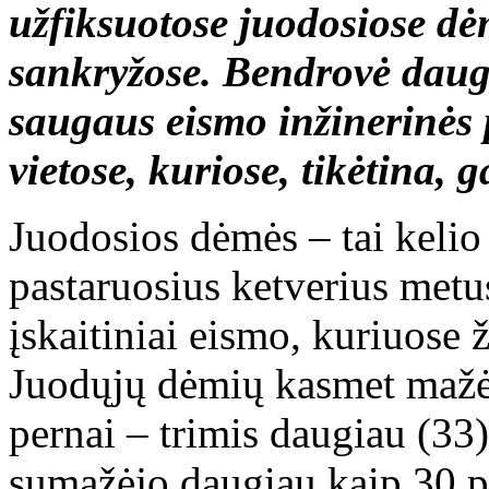
užfiksuotose juodosiose dė
sankryžose. Bendrovė daug 
saugaus eismo inžinerinės 
vietose, kuriose, tikėtina, 
Juodosios dėmės – tai kelio
pastaruosius ketverius metu
įskaitiniai eismo, kuriuose
Juodųjų dėmių kasmet mažėja
pernai – trimis daugiau (33
sumažėjo daugiau kaip 30 p