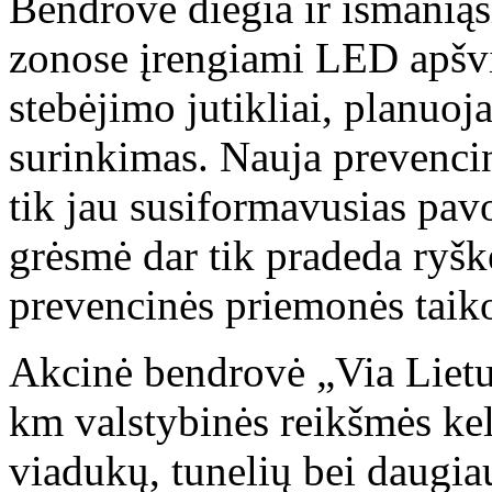
Bendrovė diegia ir išmaniąs
zonose įrengiami LED apšvi
stebėjimo jutikliai, planu
surinkimas. Nauja prevencin
tik jau susiformavusias pavoj
grėsmė dar tik pradeda ryš
prevencinės priemonės taik
Akcinė bendrovė „Via Lietu
km valstybinės reikšmės keli
viadukų, tunelių bei daugia