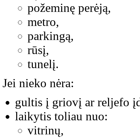
požeminę perėją,
metro,
parkingą,
rūsį,
tunelį.
Jei nieko nėra:
gultis į griovį ar reljefo 
laikytis toliau nuo:
vitrinų,