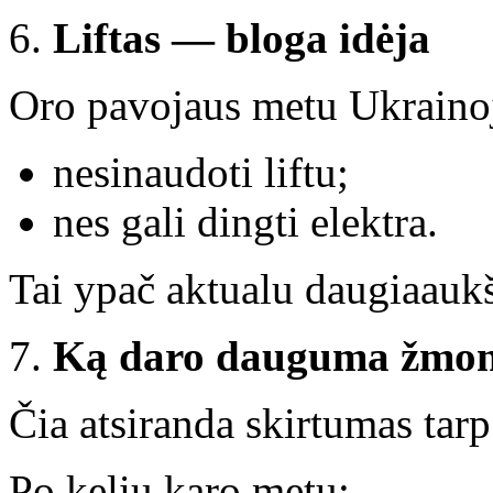
Liftas — bloga idėja
Oro pavojaus metu Ukrain
nesinaudoti liftu;
nes gali dingti elektra.
Tai ypač aktualu daugiaauk
Ką daro dauguma žmoni
Čia atsiranda skirtumas tarp 
Po kelių karo metų: