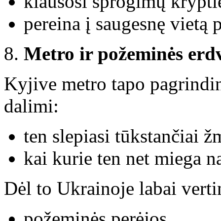
klausosi sprogimų krypti
pereina į saugesnę vietą p
Metro ir požeminės erd
Kyjive metro tapo pagrindin
dalimi:
ten slepiasi tūkstančiai 
kai kurie ten net miega n
Dėl to Ukrainoje labai vert
požeminės perėjos,