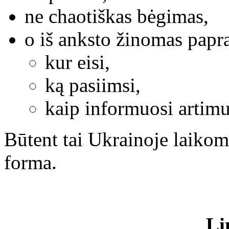
ne chaotiškas bėgimas,
o iš anksto žinomas papr
kur eisi,
ką pasiimsi,
kaip informuosi artimu
Būtent tai Ukrainoje laikom
forma.
Li