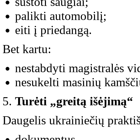
sustoti saugiai;
palikti automobilį;
eiti į priedangą.
Bet kartu:
nestabdyti magistralės vi
nesukelti masinių kamšči
Turėti „greitą išėjimą“
Daugelis ukrainiečių praktiš
dokumentus,