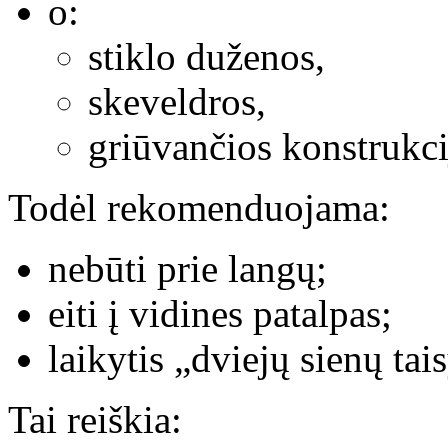
o:
stiklo duženos,
skeveldros,
griūvančios konstrukci
Todėl rekomenduojama:
nebūti prie langų;
eiti į vidines patalpas;
laikytis „dviejų sienų tai
Tai reiškia: