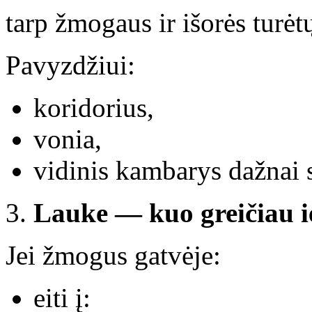
tarp žmogaus ir išorės turėt
Pavyzdžiui:
koridorius,
vonia,
vidinis kambarys dažnai 
Lauke — kuo greičiau i
Jei žmogus gatvėje:
eiti į: