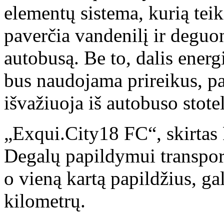
elementų sistema, kurią tei
paverčia vandenilį ir deguon
autobusą. Be to, dalis energi
bus naudojama prireikus, pa
išvažiuoja iš autobuso stotel
„Exqui.City18 FC“, skirtas 
Degalų papildymui transpor
o vieną kartą papildžius, ga
kilometrų.