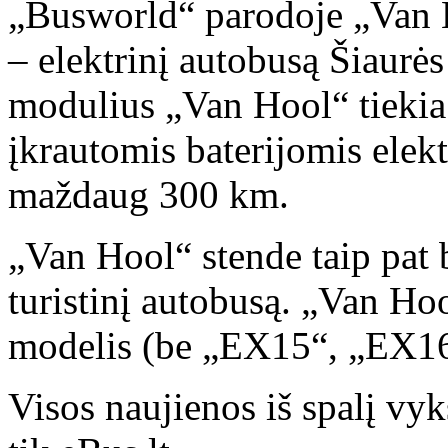
„Busworld“ parodoje „Van H
– elektrinį autobusą Šiaurė
modulius „Van Hool“ tiekia
įkrautomis baterijomis elekt
maždaug 300 km.
„Van Hool“ stende taip pat 
turistinį autobusą. „Van Ho
modelis (be „EX15“, „EX16
Visos naujienos iš spalį v