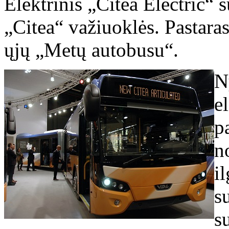
Elektrinis „Citea Electric“ 
„Citea“ važiuoklės. Pastara
ųjų „Metų autobusu“.
N
e
p
n
i
s
s