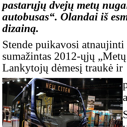
pastarųjų dvejų metų nuga
autobusas“. Olandai iš es
dizainą.
Stende puikavosi atnaujinti 
sumažintas 2012-ųjų „Metų
Lankytojų dėmesį traukė ir