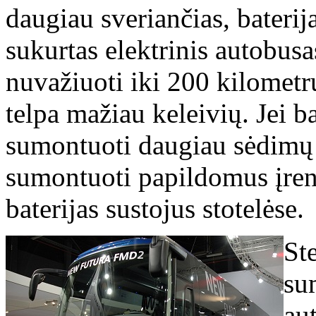
daugiau sveriančias, baterij
sukurtas elektrinis autobusa
nuvažiuoti iki 200 kilometr
telpa mažiau keleivių. Jei b
sumontuoti daugiau sėdimų 
sumontuoti papildomus įreng
baterijas sustojus stotelėse.
Ste
su
au