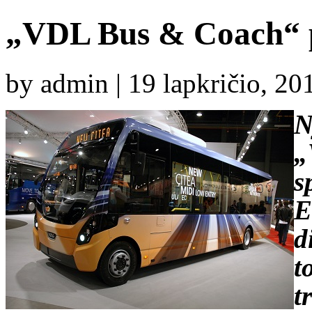
„VDL Bus & Coach“ p
by admin | 19 lapkričio, 2
N
„
s
E
d
t
t