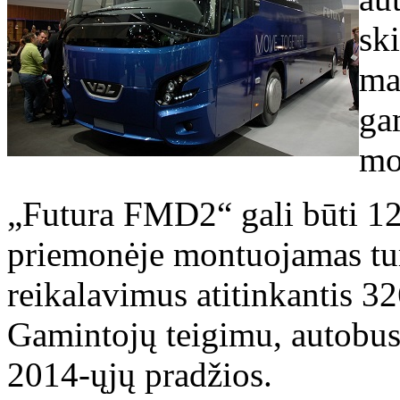
ski
mar
ga
mo
„Futura FMD2“ gali būti 12,
priemonėje montuojamas tur
reikalavimus atitinkantis 3
Gamintojų teigimu, autobusą
2014-ųjų pradžios.