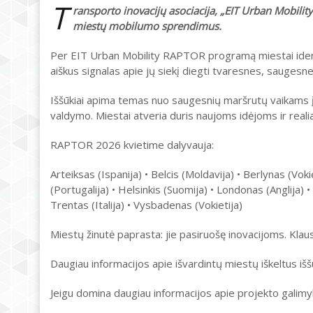
T
ransporto inovacijų asociacija, „EIT Urban Mobility
miestų mobilumo sprendimus.
Per EIT Urban Mobility RAPTOR programą miestai identi
aiškus signalas apie jų siekį diegti tvaresnes, sauge
Iššūkiai apima temas nuo saugesnių maršrutų vaikams į
valdymo. Miestai atveria duris naujoms idėjoms ir reali
RAPTOR 2026 kvietime dalyvauja:
Arteiksas (Ispanija) • Belcis (Moldavija) • Berlynas (Vokie
(Portugalija) • Helsinkis (Suomija) • Londonas (Anglija) • 
Trentas (Italija) • Vysbadenas (Vokietija)
Miestų žinutė paprasta: jie pasiruošę inovacijoms. Kla
Daugiau informacijos apie išvardintų miestų iškeltus išš
Jeigu domina daugiau informacijos apie projekto galimy