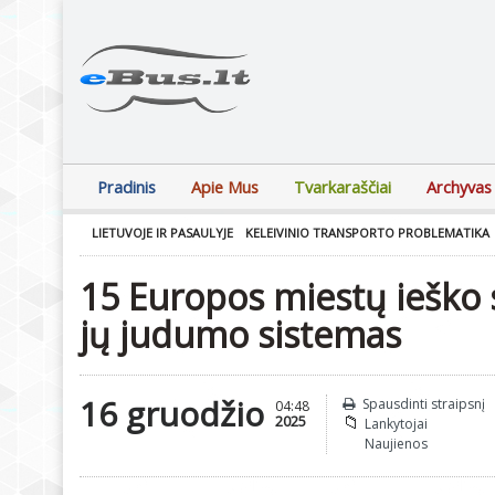
Pradinis
Apie Mus
Tvarkaraščiai
Archyvas
LIETUVOJE IR PASAULYJE
KELEIVINIO TRANSPORTO PROBLEMATIKA
15 Europos miestų ieško s
jų judumo sistemas
16 gruodžio
Spausdinti straipsnį
04:48
2025
Lankytojai
Naujienos