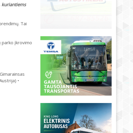
Į, kuriantiems
prendimų. Tai
ų parko įkrovimo
 • Gimarainsas
Austrija) •