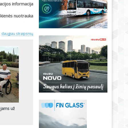
acijos informacija
skienės nuotrauka
daugiau straipsnių
ėjams už