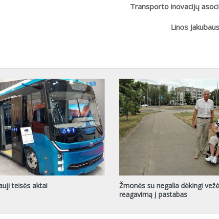
Transporto inovacijų asoci
Linos Jakubau
auji teisės aktai
Žmonės su negalia dėkingi vež
reagavimą į pastabas