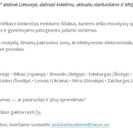
“ atstovė Lietuvoje, dalinasi kvietimu, aktualiu startuoliams ir MV
fikavo konkrečius mobilumo iššūkius, kuriems ieško inovatyvių s
snes ir gyventojams patogesnes judumo sistemas.
 mokyklą, išmanių pakrovimo zonų, iki efektyvesnio elektromobili
am poveikiui.
tija) • Bilbao (Ispanija) • Briuselis (Belgija) • Edinburgas (Škotija)
Liuleo (Švedija) • Lvovas (Ukraina) • Nitra (Slovakija) • Zalcburgas (
usimas — ar pasiruošęs ir jūsų sprendimas?
ūkius galima rasti
čia
bes, kviečiame susisiekti:
asta.kazlauskiene@tiasoc.eu