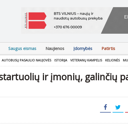
Saugus eismas
Naujienos
Įdomybės
Patirtis
AUTOBUSŲ PASAULIO NAUJOVĖS
ISTORIJA
VETERANŲ KAMPELIS
KELIONĖS
MU
tartuolių ir įmonių, galinčių p