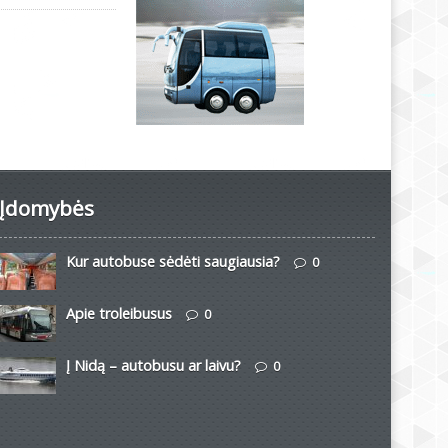
Įdomybės
Kur autobuse sėdėti saugiausia?
0
Apie troleibusus
0
Į Nidą – autobusu ar laivu?
0