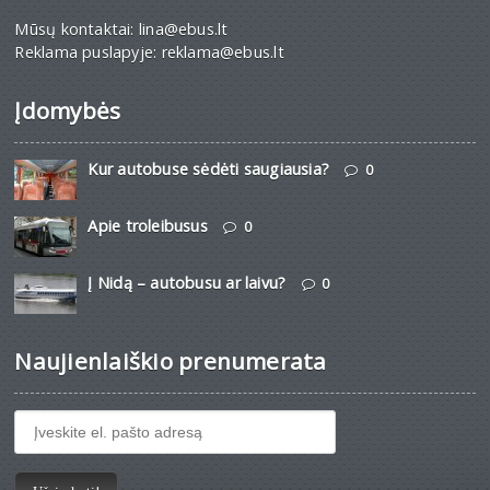
Mūsų kontaktai: lina@ebus.lt
Reklama puslapyje: reklama@ebus.lt
Įdomybės
Kur autobuse sėdėti saugiausia?
0
Apie troleibusus
0
Į Nidą – autobusu ar laivu?
0
Naujienlaiškio prenumerata