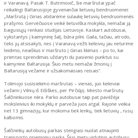
ir Varanavą. Pasak T. Butrimovič, šie maršrutai ypač
reikalingi Baltarusijoje gyvenančiai lietuvių bendruomenei:
„Maršrutą į Girias atidarėme sulaukę lietuvių bendruomenės
prašymo. Gervėčiuose veikė lietuviška mokykla, nemažai ją
baigusiųjų renkasi studijas Lietuvoje. Kaskart autobusai,
vykstantys į kaimyninę šalį, būna pilni. Gaila, tačiau, atrodo,
teks jų atsisakyti, nes į Varanavą vežti keleivių jau neturime
leidimo, neaiškus ir maršruto į Girias likimas – po to, kai
priimtas sprendimas uždaryti du pasienio punktus su
kaimynine Baltarusija. Šiuo metu nemažai žmonių į
Baltarusiją vežame ir užsakomaisiais reisais“.
Tolimojo susisiekimo maršrutas – vienas, juo keleiviai
vežami į Vilnių iš Eišiškes, per Pirčiūpį. Miesto maršrutų
Šalčininkuose nėra. Parko autobusai taip pat pavėžėja
moksleivius iki mokyklų ir parveža juos atgal. Rajone veikia
net 13 gimnazijų, kur mokoma tiek lenkų, tiek lietuvių , rusų
kalbomis.
Šalčininkų autobusų parkas stengiasi nuolat atnaujinti
transporto priemonių parką. Šiuo metu vidutinis autobusų