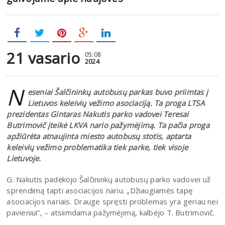
21 vasario
05:08
2024
N
eseniai Šalčininkų autobusų parkas buvo priimtas į
Lietuvos keleivių vežimo asociaciją. Ta proga LTSA
prezidentas Gintaras Nakutis parko vadovei Teresai
Butrimovič įteikė LKVA nario pažymėjimą. Ta pačia proga
apžiūrėta atnaujinta miesto autobusų stotis, aptarta
keleivių vežimo problematika tiek parke, tiek visoje
Lietuvoje.
G. Nakutis padėkojo Šalčininkų autobusų parko vadovei už
sprendimą tapti asociacijos nariu. „Džiaugiamės tapę
asociacijos nariais. Drauge spręsti problemas yra geriau nei
pavieniui“, – atsiimdama pažymėjimą, kalbėjo T. Butrimovič.