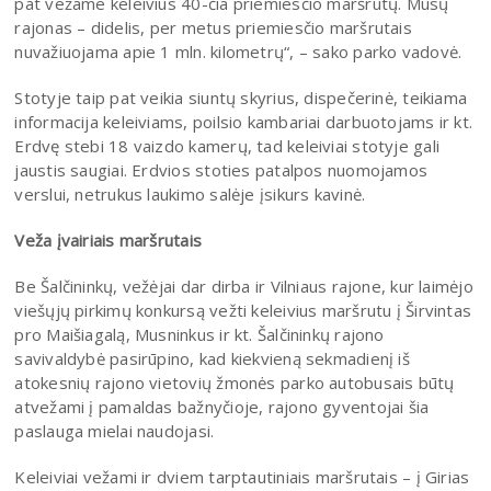
pat vežame keleivius 40-čia priemiesčio maršrutų. Mūsų
rajonas – didelis, per metus priemiesčio maršrutais
nuvažiuojama apie 1 mln. kilometrų“, – sako parko vadovė.
Stotyje taip pat veikia siuntų skyrius, dispečerinė, teikiama
informacija keleiviams, poilsio kambariai darbuotojams ir kt.
Erdvę stebi 18 vaizdo kamerų, tad keleiviai stotyje gali
jaustis saugiai. Erdvios stoties patalpos nuomojamos
verslui, netrukus laukimo salėje įsikurs kavinė.
Veža įvairiais maršrutais
Be Šalčininkų, vežėjai dar dirba ir Vilniaus rajone, kur laimėjo
viešųjų pirkimų konkursą vežti keleivius maršrutu į Širvintas
pro Maišiagalą, Musninkus ir kt. Šalčininkų rajono
savivaldybė pasirūpino, kad kiekvieną sekmadienį iš
atokesnių rajono vietovių žmonės parko autobusais būtų
atvežami į pamaldas bažnyčioje, rajono gyventojai šia
paslauga mielai naudojasi.
Keleiviai vežami ir dviem tarptautiniais maršrutais – į Girias