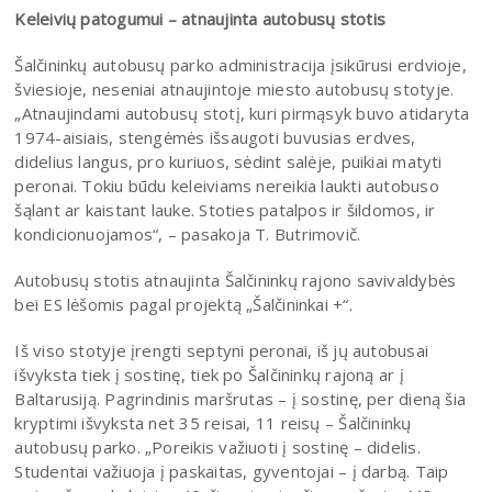
Keleivių patogumui – atnaujinta autobusų stotis
Šalčininkų autobusų parko administracija įsikūrusi erdvioje,
šviesioje, neseniai atnaujintoje miesto autobusų stotyje.
„Atnaujindami autobusų stotį, kuri pirmąsyk buvo atidaryta
1974-aisiais, stengėmės išsaugoti buvusias erdves,
didelius langus, pro kuriuos, sėdint salėje, puikiai matyti
peronai. Tokiu būdu keleiviams nereikia laukti autobuso
šąlant ar kaistant lauke. Stoties patalpos ir šildomos, ir
kondicionuojamos“, – pasakoja T. Butrimovič.
Autobusų stotis atnaujinta Šalčininkų rajono savivaldybės
bei ES lėšomis pagal projektą „Šalčininkai +“.
Iš viso stotyje įrengti septyni peronai, iš jų autobusai
išvyksta tiek į sostinę, tiek po Šalčininkų rajoną ar į
Baltarusiją. Pagrindinis maršrutas – į sostinę, per dieną šia
kryptimi išvyksta net 35 reisai, 11 reisų – Šalčininkų
autobusų parko. „Poreikis važiuoti į sostinę – didelis.
Studentai važiuoja į paskaitas, gyventojai – į darbą. Taip