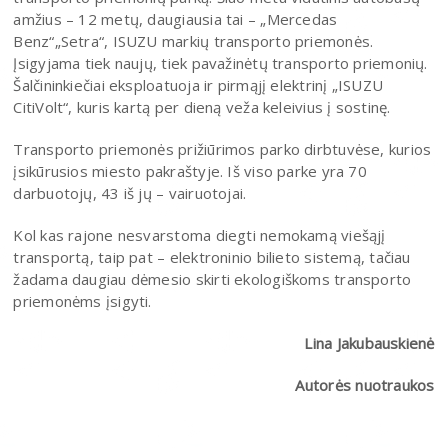
amžius – 12 metų, daugiausia tai – „Mercedas
Benz“„Setra“, ISUZU markių transporto priemonės.
Įsigyjama tiek naujų, tiek pavažinėtų transporto priemonių.
Šalčininkiečiai eksploatuoja ir pirmąjį elektrinį „ISUZU
CitiVolt“, kuris kartą per dieną veža keleivius į sostinę.
Transporto priemonės prižiūrimos parko dirbtuvėse, kurios
įsikūrusios miesto pakraštyje. Iš viso parke yra 70
darbuotojų, 43 iš jų – vairuotojai.
Kol kas rajone nesvarstoma diegti nemokamą viešąjį
transportą, taip pat – elektroninio bilieto sistemą, tačiau
žadama daugiau dėmesio skirti ekologiškoms transporto
priemonėms įsigyti.
Lina Jakubauskienė
Autorės nuotraukos