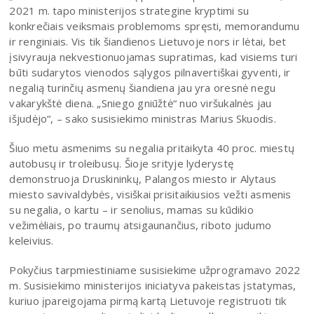
2021 m. tapo ministerijos strategine kryptimi su
konkrečiais veiksmais problemoms spręsti, memorandumu
ir renginiais. Vis tik šiandienos Lietuvoje nors ir lėtai, bet
įsivyrauja nekvestionuojamas supratimas, kad visiems turi
būti sudarytos vienodos sąlygos pilnavertiškai gyventi, ir
negalią turinčių asmenų šiandiena jau yra oresnė negu
vakarykštė diena. „Sniego gniūžtė“ nuo viršukalnės jau
išjudėjo“, – sako susisiekimo ministras Marius Skuodis.
Šiuo metu asmenims su negalia pritaikyta 40 proc. miestų
autobusų ir troleibusų. Šioje srityje lyderystę
demonstruoja Druskininkų, Palangos miesto ir Alytaus
miesto savivaldybės, visiškai prisitaikiusios vežti asmenis
su negalia, o kartu – ir senolius, mamas su kūdikio
vežimėliais, po traumų atsigaunančius, riboto judumo
keleivius.
Pokyčius tarpmiestiniame susisiekime užprogramavo 2022
m. Susisiekimo ministerijos iniciatyva pakeistas įstatymas,
kuriuo įpareigojama pirmą kartą Lietuvoje registruoti tik