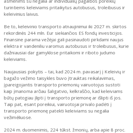
asmenims su negalia ar individualių pagalbos poreikių
turintiems keleiviams pritaikytus autobusus, troleibusus ir
keleivinius laivus.
Be to, keleivinio transporto atnaujinimui iki 2027 m. skirtos
rekordinės 244 mln. Eur siekiančios ES fondų investicijos.
Finansine parama vežėjai gali pasinaudoti pirkdami naujus
elektra ir vandeniliu varomus autobusus ir troleibusus, kurie
dažniausiai dar gamyklose pritaikomi ir riboto judumo
keleiviams.
Naujausias pokytis – tai, kad 2024 m. pavasarį į Keleivių ir
bagažo vežimo taisykles buvo įtrauktas reikalavimas,
įpareigojantis transporto priemonių vairuotojus sustoti
kaip įmanoma arčiau šaligatvio, kelkraščio, kad keleiviams
būtų patogiau įlipti į transporto priemonę ar išlipti iš jos.
Taip pat, esant poreikiui, vairuotojai privalo padėti į
transporto priemonę patekti keleiviams su negalia
vežimėliuose.
2024 m. duomenimis, 224 tūkst. žmonių, arba apie 8 proc.