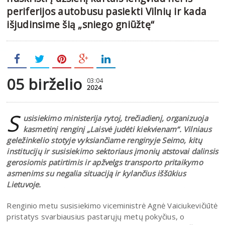
periferijos autobusu pasiekti Vilnių ir kada
išjudinsime šią „sniego gniūžtę“
05 birželio
03:04
2024
S
usisiekimo ministerija rytoj, trečiadienį, organizuoja
kasmetinį renginį „Laisvė judėti kiekvienam“. Vilniaus
geležinkelio stotyje vyksiančiame renginyje Seimo, kitų
institucijų ir susisiekimo sektoriaus įmonių atstovai dalinsis
gerosiomis patirtimis ir apžvelgs transporto pritaikymo
asmenims su negalia situaciją ir kylančius iššūkius
Lietuvoje.
Renginio metu susisiekimo viceministrė Agnė Vaiciukevičiūtė
pristatys svarbiausius pastarųjų metų pokyčius, o