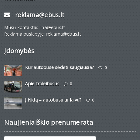
reklama@ebus.lt
Mūsų kontaktai: lina@ebus.lt
Reklama puslapyje: reklama@ebus.lt
Įdomybės
Kur autobuse sėdėti saugiausia?
0
Apie troleibusus
0
Į Nidą – autobusu ar laivu?
0
Naujienlaiškio prenumerata