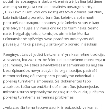
socialinės apsaugos ir darbo viceministrė Justina Jakštienė –
asmenų su negalia realijas socialinės apsaugos srityje.
„LTG Link“ ir Lietuvos oro uostų atstovai dalinsis patirtimi,
kaip individualių poreikių turinčius keleivius aptarnauti
pasiruošusi atnaujinta sostinės geležinkelio stotis ir kaip
prisitaikys naujasis Vilniaus oro uosto terminalas. Seimo
narė, Neįgaliųjų teisių komisijos pirmininkė Monika
Ošmianskienė apžvelgs savo pradėtos iniciatyvos dėl
pavežėjų ir taksi paslaugų pritaikymo poreikį ir iššūkius.
Renginys „Laisvė judėti kiekvienam“ yra kasmetinė tradicija,
atsiradusi, kai 2021 m. birželio 1 d. Susisiekimo ministerija ir
jos įmonės, 34 šalies savivaldybės ir asmenimis su negalia
besirūpinančios nevyriausybinės organizacijos pasirašė
memorandumą dėl transporto pritaikymo individualių
poreikių turintiems žmonėms. Šis dokumentas tapo
atspirties tašku sprendžiant dešimtmečius įsisenėjusias
infrastruktūros nepritaikymo negalią ir individualių judėjimo
poreikių turintiems asmenims problemas.
„Anksčiau šia tema tebuvę padriki ir epizodiški veiksmai,