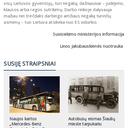
visų Lietuvos gyventojų, turi negalią, dažniausiai – judėjimo,
klausos arba regos sutrikimų. Darbo rinkoje dalyvauja
mažiau nei trečdalis darbingo amžiaus negalią turinčių
asmenų – tuo Lietuva atsilieka nuo ES vidurkio.
Susisiekimo ministerijos informacija
Linos Jakubauskienės nuotrauka
SUSIJĘ STRAIPSNIAI
Naujos kartos
Autobusų eismas Šiaulių
„Mercedes-Benz
mieste tarpukariu