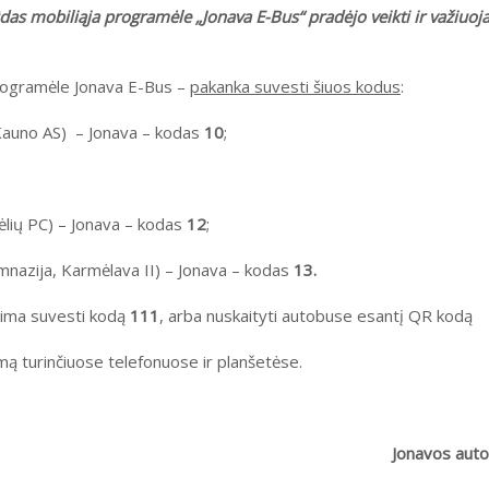
s mobiliąja programėle „Jonava E-Bus“ pradėjo veikti ir važiuojan
programėle Jonava E-Bus –
pakanka suvesti šiuos kodus
:
 Kauno AS) – Jonava – kodas
10
;
gėlių PC) – Jonava – kodas
12
;
mnazija, Karmėlava II) – Jonava – kodas
13.
galima suvesti kodą
111
, arba nuskaityti autobuse esantį QR kodą
mą turinčiuose telefonuose ir planšetėse.
Jonavos auto