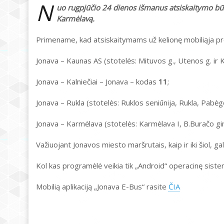
N
uo rugpjūčio 24 dienos išmanus atsiskaitymo būda
Karmėlavą.
Primename, kad atsiskaitymams už kelionę mobiliąja 
Jonava – Kaunas AS (stotelės: Mituvos g., Utenos g. ir
Jonava – Kalniečiai – Jonava – kodas
11
;
Jonava – Rukla (stotelės: Ruklos seniūnija, Rukla, Pabė
Jonava – Karmėlava (stotelės: Karmėlava I, B.Buračo gi
Važiuojant Jonavos miesto maršrutais, kaip ir iki šiol, 
Kol kas programėlė veikia tik „Android“ operacinę siste
Mobilią aplikaciją „Jonava E-Bus“ rasite
ČIA