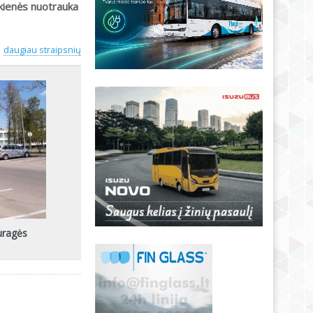
kienės nuotrauka
daugiau straipsnių
uragės