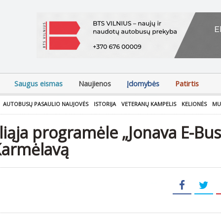
Saugus eismas
Naujienos
Įdomybės
Patirtis
AUTOBUSŲ PASAULIO NAUJOVĖS
ISTORIJA
VETERANŲ KAMPELIS
KELIONĖS
MU
iąja programėle „Jonava E-Bus”
 Karmėlavą