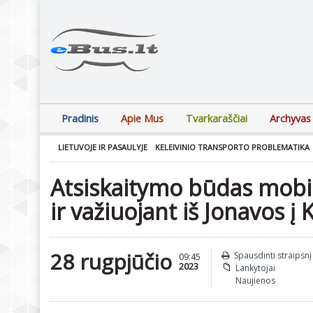
Pradinis
Apie Mus
Tvarkaraščiai
Archyvas
LIETUVOJE IR PASAULYJE
KELEIVINIO TRANSPORTO PROBLEMATIKA
Atsiskaitymo būdas mobil
ir važiuojant iš Jonavos į
28 rugpjūčio
Spausdinti straipsnį
09:45
2023
Lankytojai
Naujienos