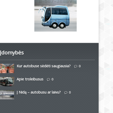
Įdomybės
Kur autobuse sėdėti saugiausia?
0
Apie troleibusus
0
Į Nidą – autobusu ar laivu?
0