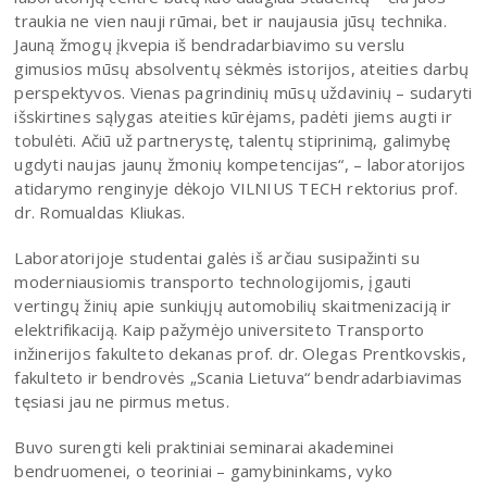
traukia ne vien nauji rūmai, bet ir naujausia jūsų technika.
Jauną žmogų įkvepia iš bendradarbiavimo su verslu
gimusios mūsų absolventų sėkmės istorijos, ateities darbų
perspektyvos. Vienas pagrindinių mūsų uždavinių – sudaryti
išskirtines sąlygas ateities kūrėjams, padėti jiems augti ir
tobulėti. Ačiū už partnerystę, talentų stiprinimą, galimybę
ugdyti naujas jaunų žmonių kompetencijas“, – laboratorijos
atidarymo renginyje dėkojo VILNIUS TECH rektorius prof.
dr. Romualdas Kliukas.
Laboratorijoje studentai galės iš arčiau susipažinti su
moderniausiomis transporto technologijomis, įgauti
vertingų žinių apie sunkiųjų automobilių skaitmenizaciją ir
elektrifikaciją. Kaip pažymėjo universiteto Transporto
inžinerijos fakulteto dekanas prof. dr. Olegas Prentkovskis,
fakulteto ir bendrovės „Scania Lietuva“ bendradarbiavimas
tęsiasi jau ne pirmus metus.
Buvo surengti keli praktiniai seminarai akademinei
bendruomenei, o teoriniai – gamybininkams, vyko