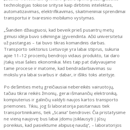
technologijas tokiose srityse kaip dirbtinis intelektas,
automatizavimas, elektrifikavimas, skaitmeniniai sprendimai
transportui ir tvaresnio mobilumo vystymas.
„Šiandien džiaugiuosi, kad beveik prieš pusantrų metų
gimusi idėja buvo sėkmingai įgyvendinta. Ačiū universitetui
už pastangas – tai buvo tikras komandinis darbas.
Transporto sektorius Lietuvoje yra labai stiprus, sukuria
apie 11–12 procentų bendrojo vidaus produkto, tai daro
įtaką visai šalies ekonomikai. Mes taip pat dalyvaujame
tame procese ir matome, kad bendradarbiavimas su
mokslu yra labai svarbus ir dabar, ir išliks toks ateityje.
Po dešimties metų greičiausiai nebereikės vairuotojų,
tačiau tikrai reikės žmonių, gerai išmanančių elektroniką,
kompiuterius ir galinčių valdyti naujos kartos transporto
priemones. Tikiu, jog ši laboratorija pasitarnaus tiek
transportininkams, tiek „Scania“ bendrovei. Čia pristatysime
ne vieną naujovę: bus labai įdomu įsiklausyti į jūsų
poreikius, kad pasiektume abipusę naudą“, – laboratorijos