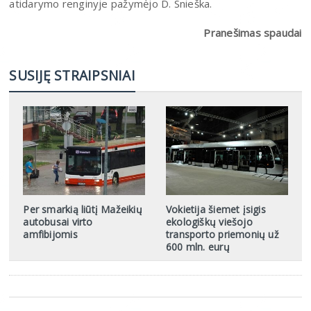
atidarymo renginyje pažymėjo D. Snieška.
Pranešimas spaudai
SUSIJĘ STRAIPSNIAI
Per smarkią liūtį Mažeikių
Vokietija šiemet įsigis
autobusai virto
ekologiškų viešojo
amfibijomis
transporto priemonių už
600 mln. eurų