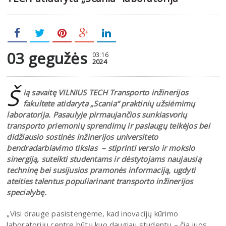
03 gegužės
03:16
2024
Š
ią savaitę VILNIUS TECH Transporto inžinerijos
fakultete atidaryta „Scania“ praktinių užsiėmimų
laboratorija. Pasaulyje pirmaujančios sunkiasvorių
transporto priemonių sprendimų ir paslaugų teikėjos bei
didžiausio sostinės inžinerijos universiteto
bendradarbiavimo tikslas – stiprinti verslo ir mokslo
sinergiją, suteikti studentams ir dėstytojams naujausią
techninę bei susijusios pramonės informaciją, ugdyti
ateities talentus populiarinant transporto inžinerijos
specialybę.
„Visi drauge pasistengėme, kad inovacijų kūrimo
laboratorijų centre būtų kuo daugiau studentų – čia juos