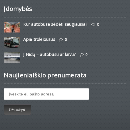
Įdomybės
Kur autobuse sėdėti saugiausia?
0
Apie troleibusus
0
Į Nidą – autobusu ar laivu?
0
Naujienlaiškio prenumerata