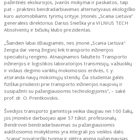
pažintinės ekskursijos, įvairūs mokymai ir paskaitos, taip
pat – praktinis bendradarbiavimas alternatyvaus ekologiško
kuro automobiliams tyrimų srityje. Įmonės „Scania Lietuva“
generalinis direktorius Darius Snieška yra VILNIUS TECH
Absolventų ir bičiulių klubo prezidentas.
„Šiandien labai džiaugiamės, nes įmonė „Scania Lietuva“
žengia dar vieną žingsnį link transporto inžinerijos
specialistų rengimo. Atnaujinamos fakulteto Transporto
inžinerijos ir logistikos laboratorijos transmisijų, važiuoklių
ir vidaus degimo variklių mokomosios erdvės, t. y.
atsiranda naujų mokomųjų stendų. Čia studentai galės
fiziškai prisiliesti prie transporto inžinerijos naujovių ir
susipažinti su pažangiausiomis technologijomis“, – sakė
prof. dr. O. Prentkovskis.
Švedijos transporto gamintoja veikia daugiau nei 100 šalių,
jos įmonėse darbuojasi apie 57 tūkst. profesionalų.
Bendrovei bendradarbiavimas su pažangiausiomis
aukštosiomis mokyklomis yra integrali jos veiklos dalis.
„Scania“ novatoriški tyrimai ir plėtra apima pažangiausias