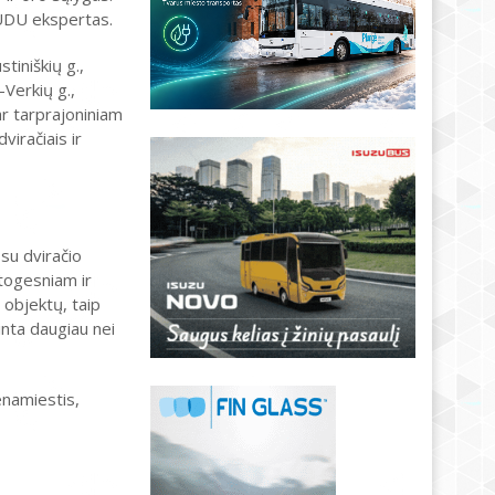
 JUDU ekspertas.
tiniškių g.,
–Verkių g.,
ar tarprajoniniam
viračiais ir
su dviračio
atogesniam ir
 objektų, taip
inta daugiau nei
enamiestis,