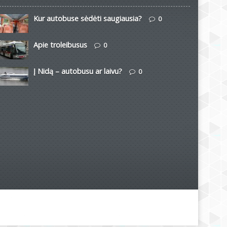
Kur autobuse sėdėti saugiausia?
0
Apie troleibusus
0
Į Nidą – autobusu ar laivu?
0