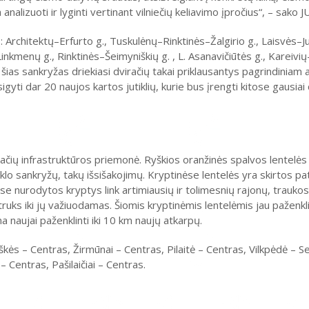
nalizuoti ir lyginti vertinant vilniečių keliavimo įpročius“, – sako
: Architektų–Erfurto g., Tuskulėnų–Rinktinės–Žalgirio g., Laisvės–Jus
kmenų g., Rinktinės–Šeimyniškių g. , L. Asanavičiūtės g., Kareivių
šias sankryžas driekiasi dviračių takai priklausantys pagrindiniam 
gyti dar 20 naujos kartos jutiklių, kurie bus įrengti kitose gausiai d
račių infrastruktūros priemonė. Ryškios oranžinės spalvos lentelės 
inklo sankryžų, takų išsišakojimų. Kryptinėse lentelės yra skirtos p
ose nurodytos kryptys link artimiausių ir tolimesnių rajonų, traukos
truks iki jų važiuodamas. Šiomis kryptinėmis lentelėmis jau paženkl
naujai paženklinti iki 10 km naujų atkarpų.
škės – Centras, Žirmūnai – Centras, Pilaitė – Centras, Vilkpėdė – S
 Centras, Pašilaičiai – Centras.