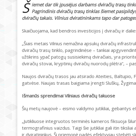
Š
iemet dar tik įpusėjus darbams dviračių trasų tink
Pagrindinis dviračių trasų tinklas šiemet pasipildys
dviračių takais. Vilnius dviratininkams tapo dar patoges
Skaičiuojama, kad bendros investicijos į dviračių ir dal
„Šiais metais Vilnius nemažina apsukų dviračių infrastru
dviračių trasų tinklo, pagrindinėse – tankiai apgyvendin
užtikrins ypač patogų susisiekimą dviračiais, yra priorit
dviračių stovai, kryptinių dviračių nuorodų plėtra“, – 
Naujos dviračių trasos jau atsirado Ateities, Baltupio, Fe
gatvėse. Naujas trasas baigiama įrengti Sluškų, Žygiman
Išmanūs sprendimai Vilniaus dviračių takuose
Šių metų naujovė – eismo valdymo jutikliai, gebantys ef
„Jutikliuose integruotos terminės kameros fiksuoja šilumą
termografinius vaizdus. Taigi šie jutikliai gali itin tiksli
ir dviratininkus. Ši priemonė padės efektyviau stebėti sk