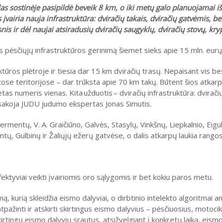
las sostinėje pasipildė beveik 8 km, o iki metų galo planuojamai i
 įvairia nauja infrastruktūra: dviračių takais, dviračių gatvėmis, b
nis ir dėl naujai atsiradusių dviračių saugyklų, dviračių stovų, kr
ies pėsčiųjų infrastruktūros gerinimą šiemet sieks apie 15 mln. eurų
ktūros plėtroje ir tiesia dar 15 km dviračių trasų. Nepaisant vis be
tose teritorijose – dar trūksta apie 70 km takų. Būtent šios atkarp
etas numeris vienas. Kita užduotis – dviračių infrastruktūra: dvirač
pasakoja JUDU judumo ekspertas Jonas Simutis.
rmentų, V. A. Graičiūno, Galvės, Stasylų, Vinkšnų, Liepkalnio, Eigulių
tų, Gulbinų ir Žaliųjų ežerų gatvėse, o dalis atkarpų laukia rango
ektyviai veikti įvairiomis oro sąlygomis ir bet kokiu paros metu.
, kurią skleidžia eismo dalyviai, o dirbtinio intelekto algoritmai a
ai atpažinti ir atskirti skirtingus eismo dalyvius – pėsčiuosius, motoc
irtingų eismo dalyvių srautus, atsižvelgiant į konkretų laiką, eismo