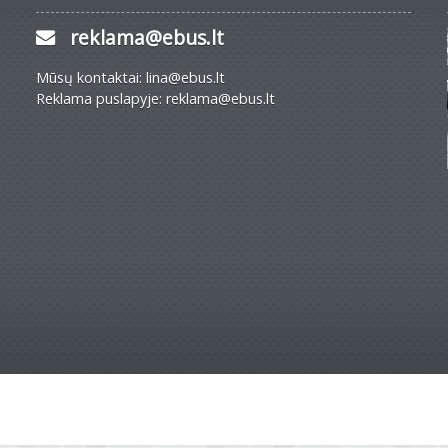
reklama@ebus.lt
Mūsų kontaktai: lina@ebus.lt
Reklama puslapyje: reklama@ebus.lt