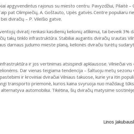
nkiai apgyvendintus rajonus su miesto centru. Pavyzdžiui, Pilaitė –
s. Taip pat Olimpiečių, A. Goštauto, Upės gatvės. Centre populiaru r
 bei dviračių – P. Vileišio gatve.
tojų dviratį renkasi kasdienių kelionių atlikimui, tai beveik 3% d
 takų tinklo infrastruktūra. Stabiliai augantis dviračių srautas Viln
iaus darnaus judumo mieste planą, kelionės dviračiu turėtų sudaryt
nfrastruktūra ir jos vertinimas atsispindi apklausose. Vilniečiai vis
lionėms. Dar vienas teigiama tendencija – šaltuoju metų sezonu v
pastebimi ir kroviniai dviračiai Vilniaus takuose, kurie yra itin popu
angi transporto priemonė, kurios kaina svyruoja nuo maždaug tūksta
 alternatyva automobiliui. Tikėtina, šių dviračių matysime sostinėje
Linos Jakubaus