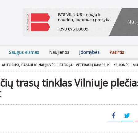
Saugus eismas
Naujienos
Įdomybės
Patirtis
AUTOBUSŲ PASAULIO NAUJOVĖS
ISTORIJA
VETERANŲ KAMPELIS
KELIONĖS
MU
ų trasų tinklas Vilniuje plečia
t