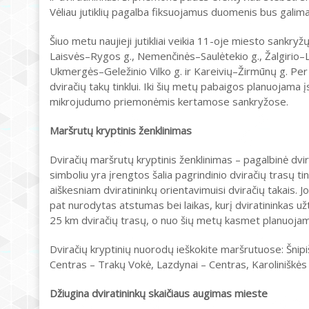
Vėliau jutiklių pagalba fiksuojamus duomenis bus galima a
Šiuo metu naujieji jutikliai veikia 11-oje miesto sankryžų
Laisvės–Rygos g., Nemenčinės–Saulėtekio g., Žalgirio–Lin
Ukmergės–Geležinio Vilko g. ir Kareivių–Žirmūnų g. Per 
dviračių takų tinklui. Iki šių metų pabaigos planuojama įsi
mikrojudumo priemonėmis kertamose sankryžose.
Maršrutų kryptinis ženklinimas
Dviračių maršrutų kryptinis ženklinimas – pagalbinė dvi
simboliu yra įrengtos šalia pagrindinio dviračių trasų t
aiškesniam dviratininkų orientavimuisi dviračių takais. J
pat nurodytas atstumas bei laikas, kurį dviratininkas už
25 km dviračių trasų, o nuo šių metų kasmet planuojama 
Dviračių kryptinių nuorodų ieškokite maršrutuose: Šnipi
Centras – Trakų Vokė, Lazdynai – Centras, Karoliniškės –
Džiugina dviratininkų skaičiaus augimas mieste