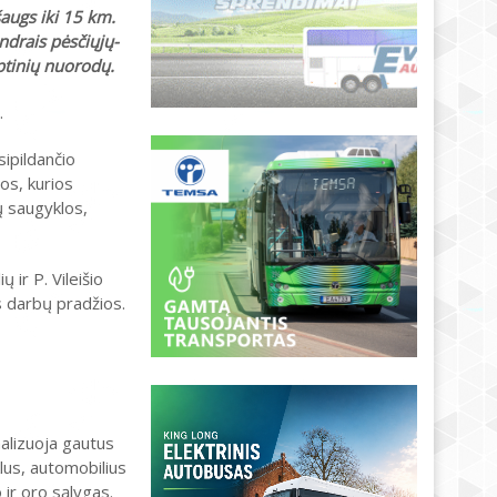
šaugs iki 15 km.
endrais pėsčiųjų-
yptinių nuorodų.
.
sipildančio
os, kurios
ių saugyklos,
 ir P. Vileišio
s darbų pradžios.
nalizuoja gautus
iklus, automobilius
 ir oro sąlygas.