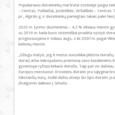
Populiariausi dviratininkų maršrutai sostinėje jungia ta
– Centras, Pašilaičiai, Justiniškės, Viršuliškės – Centra
pr., Algirdo g. ir dviratininkų pamėgtais takais palei Nerį
2023 m. tyrimo duomenimis – 4,3 % Vilniaus miesto gyven
su 2016 m. kada buvo sistemiškai pradėta vystyti dviračių
prognozuojama ir toliaus augs, o iki 2030 m. pagal Viln
kelionių mieste.
„Džiugu matyti, jog 8 metus nuosekliai plėtota dviračių i
dviratį arba mikrojudumo priemonę savo kasdienėms ke
gyventojai ryžtasi keliauti dviračiu. Taip pat vis dažniau 
Europos miestuose. Krovininis dviratis yra sąlyginai br
tūkstančių eurų, todėl dažnu atveju šio tipo dviratis yra
įžvalgomis dalinasi J. Simutis.