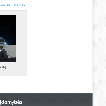
daugiau straipsnių
busą
Įdomybės