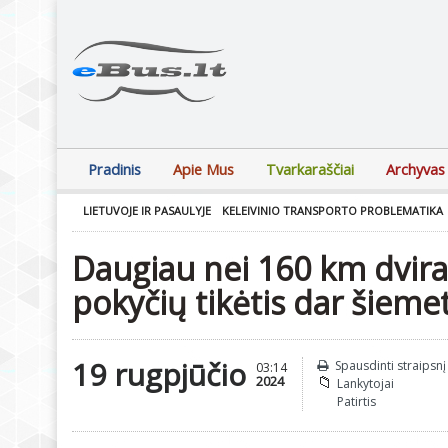
Pradinis
Apie Mus
Tvarkaraščiai
Archyvas
LIETUVOJE IR PASAULYJE
KELEIVINIO TRANSPORTO PROBLEMATIKA
Daugiau nei 160 km dvirači
pokyčių tikėtis dar šieme
19 rugpjūčio
Spausdinti straipsnį
03:14
2024
Lankytojai
Patirtis