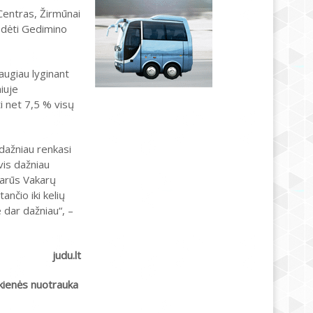
 Centras, Žirmūnai
iedėti Gedimino
augiau lyginant
iuje
i net 7,5 % visų
 dažniau renkasi
is dažniau
liarūs Vakarų
nčio iki kelių
 dar dažniau“, –
judu.lt
kienės nuotrauka