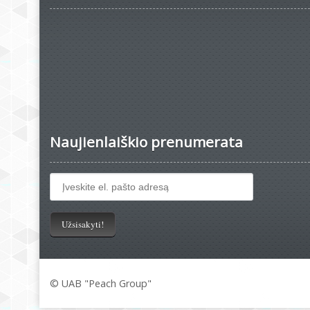
Naujienlaiškio prenumerata
© UAB "Peach Group"