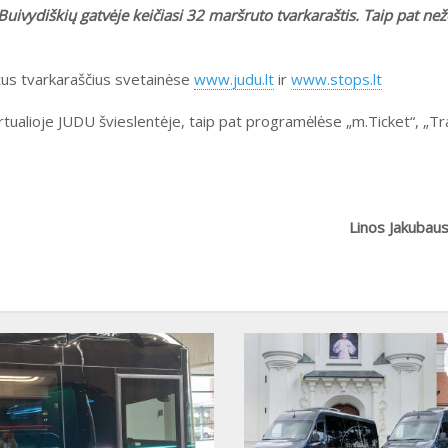
ivydiškių gatvėje keičiasi 32 maršruto tvarkaraštis. Taip pat neže
ntus tvarkaraščius svetainėse
www.judu.lt
ir
www.stops.lt
irtualioje JUDU švieslentėje, taip pat programėlėse „m.Ticket“, „Tra
Linos Jakubau