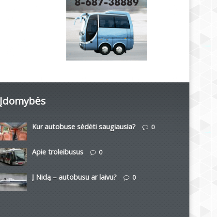
Įdomybės
Kur autobuse sėdėti saugiausia?
0
Apie troleibusus
0
Į Nidą – autobusu ar laivu?
0