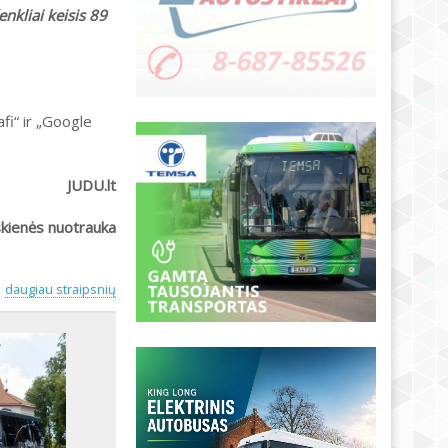
nkliai keisis 89
fi“ ir „Google
JUDU.lt
skienės nuotrauka
daugiau straipsnių