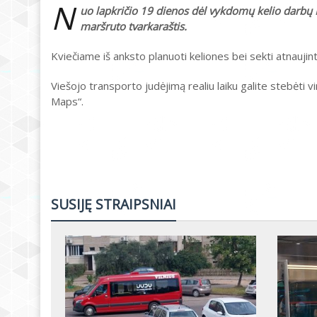
N
uo lapkričio 19 dienos dėl vykdomų kelio darbų Bu
maršruto tvarkaraštis.
Kviečiame iš anksto planuoti keliones bei sekti atnauji
Viešojo transporto judėjimą realiu laiku galite stebėti v
Maps“.
SUSIJĘ STRAIPSNIAI