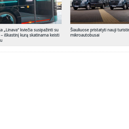
a „Linava“ kviečia susipažinti su
Šiauliuose pristatyti nauji turisti
 – iškastinį kurą skatinama keisti
mikroautobusai
iu