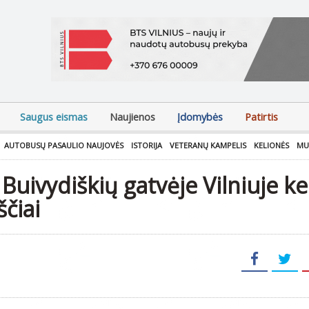
Saugus eismas
Naujienos
Įdomybės
Patirtis
AUTOBUSŲ PASAULIO NAUJOVĖS
ISTORIJA
VETERANŲ KAMPELIS
KELIONĖS
MU
uivydiškių gatvėje Vilniuje kei
čiai