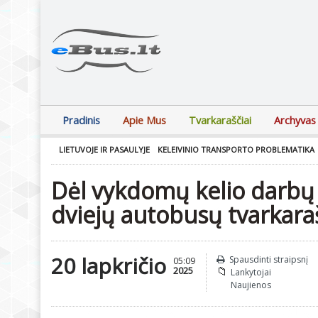
Pradinis
Apie Mus
Tvarkaraščiai
Archyvas
LIETUVOJE IR PASAULYJE
KELEIVINIO TRANSPORTO PROBLEMATIKA
Dėl vykdomų kelio darbų B
dviejų autobusų tvarkaraš
20 lapkričio
Spausdinti straipsnį
05:09
2025
Lankytojai
Naujienos