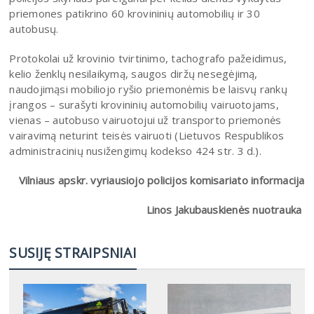
priemones patikrino 60 krovininių automobilių ir 30
autobusų.
Protokolai už krovinio tvirtinimo, tachografo pažeidimus,
kelio ženklų nesilaikymą, saugos diržų nesegėjimą,
naudojimąsi mobiliojo ryšio priemonėmis be laisvų rankų
įrangos – surašyti krovininių automobilių vairuotojams,
vienas – autobuso vairuotojui už transporto priemonės
vairavimą neturint teisės vairuoti (Lietuvos Respublikos
administracinių nusižengimų kodekso 424 str. 3 d.).
Vilniaus apskr. vyriausiojo policijos komisariato informacija
Linos Jakubauskienės nuotrauka
SUSIJĘ STRAIPSNIAI