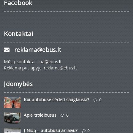
Facebook
Kontaktai
reklama@ebus.lt
Mūsų kontaktai: lina@ebus.lt
Reklama puslapyje: reklama@ebus.lt
Įdomybės
Kur autobuse sėdėti saugiausia?
0
Apie troleibusus
0
Į Nidą – autobusu ar laivu?
0