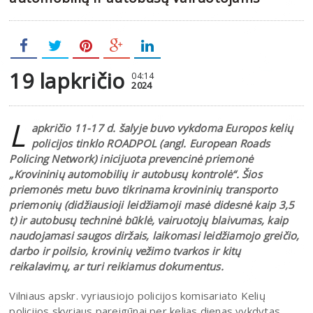
19 lapkričio
04:14
2024
L
apkričio 11-17 d. šalyje buvo vykdoma Europos kelių
policijos tinklo ROADPOL (angl. European Roads
Policing Network) inicijuota prevencinė priemonė
„Krovininių automobilių ir autobusų kontrolė“. Šios
priemonės metu buvo tikrinama krovininių transporto
priemonių (didžiausioji leidžiamoji masė didesnė kaip 3,5
t) ir autobusų techninė būklė, vairuotojų blaivumas, kaip
naudojamasi saugos diržais, laikomasi leidžiamojo greičio,
darbo ir poilsio, krovinių vežimo tvarkos ir kitų
reikalavimų, ar turi reikiamus dokumentus.
Vilniaus apskr. vyriausiojo policijos komisariato Kelių
policijos skyriaus pareigūnai per kelias dienas vykdytas