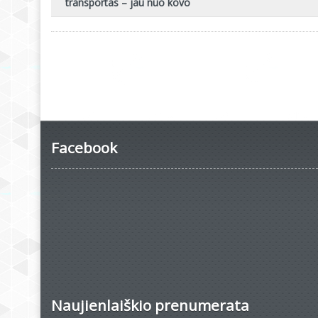
transportas – jau nuo kovo
Facebook
Naujienlaiškio prenumerata