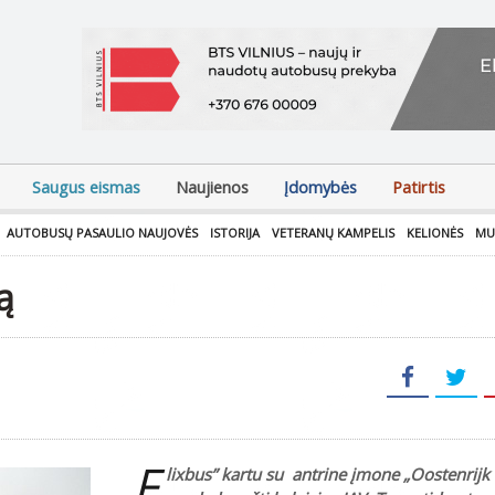
Saugus eismas
Naujienos
Įdomybės
Patirtis
AUTOBUSŲ PASAULIO NAUJOVĖS
ISTORIJA
VETERANŲ KAMPELIS
KELIONĖS
MU
ą
„F
lixbus” kartu su antrine įmone „Oostenrijk