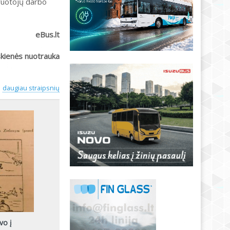
iruotojų darbo
eBus.lt
skienės nuotrauka
daugiau straipsnių
vo į