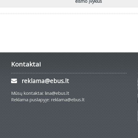
eismo įvykius
Kontaktai
reklama@ebus.lt
Mūsų kontaktai: lina@ebus.lt
Reklama puslapyje: reklama@ebus.lt