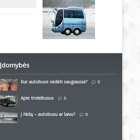
Įdomybės
Kur autobuse sėdėti saugiausia?
0
Apie troleibusus
0
Į Nidą – autobusu ar laivu?
0