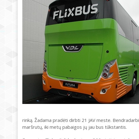
rinką. Žadama pradėti dirbti 21 JAV meste. Bendradarb
maršrutų, iki metų pabaigos jų jau bus tūkstantis.