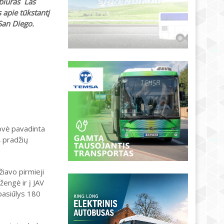
 biuras Las
 apie tūkstantį
San Diego.
rovė pavadinta
š pradžių
iavo pirmieji
žengė ir į JAV
pasiūlys 180