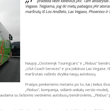
pradeda vežti keleivius JAV. Tam atidarytas
Vegase. Teigiama, jog iki metų pabaigos JAV atsiras
maršrutų iš Los Andželo, Las Vegaso, Phoenixo ir 
Naujoji „Oostenrijk Touringcars” ir „Flixbus” bend
„USA Coach Services” ir yra įsikūrusi Las Vegase. I
maršrutais važinės dvylika naujų autobusų.
Praėjus penkeriems metams po to, kai į kelius išvaž
„Flixbus”, kompanija, siūlanti unikalų verslo modelį, 
iaudama su šešiomis vietinėmis autobusų bendrovėmis, „Flixbus” 