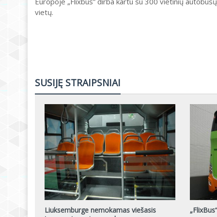
Europoje „Flixbus” dirba kartu su 300 vietinių autobus
vietų.
SUSIJĘ STRAIPSNIAI
Liuksemburge nemokamas viešasis
„FlixBus