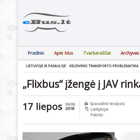
Pradinis
Apie Mus
Tvarkaraščiai
Archyvas
LIETUVOJE IR PASAULYJE
KELEIVINIO TRANSPORTO PROBLEMATIKA
„Flixbus“ įžengė į JAV rink
17 liepos
Spausdinti straipsnį
04:06
2018
Lankytojai
Patirtis