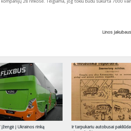
ų kompanijų 28 rinkose. Teigiama, jog tokiu būdu sukurta 7000 va
Linos Jakubau
“ įžengė į Ukrainos rinką
Ir tarpukariu autobusai pakliūda