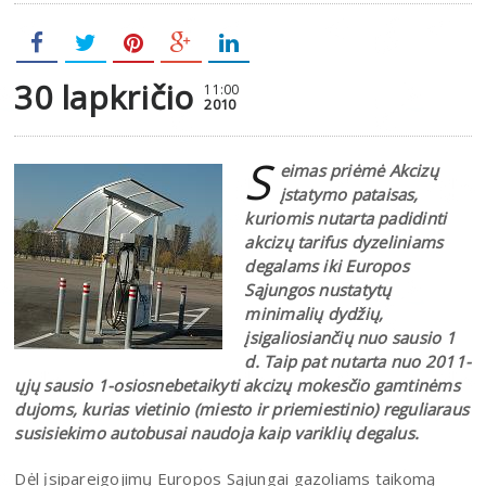
30 lapkričio
11:00
2010
S
eimas priėmė Akcizų
įstatymo pataisas,
kuriomis nutarta padidinti
akcizų tarifus dyzeliniams
degalams iki Europos
Sąjungos nustatytų
minimalių dydžių,
įsigaliosiančių nuo sausio 1
d. Taip pat nutarta nuo 2011-
ųjų sausio 1-osiosnebetaikyti akcizų mokesčio gamtinėms
dujoms, kurias vietinio (miesto ir priemiestinio) reguliaraus
susisiekimo autobusai naudoja kaip variklių degalus.
Dėl įsipareigojimų Europos Sąjungai gazoliams taikomą