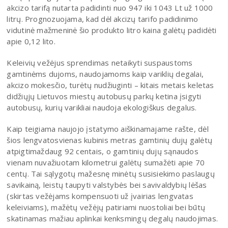
akcizo tarifą nutarta padidinti nuo 947 iki 1043 Lt už 1000
litrų. Prognozuojama, kad dėl akcizų tarifo padidinimo
vidutinė mažmeninė šio produkto litro kaina galėtų padidėti
apie 0,12 lito.
Keleivių vežėjus sprendimas netaikyti suspaustoms
gamtinėms dujoms, naudojamoms kaip variklių degalai,
akcizo mokesčio, turėtų nudžiuginti – kitais metais keletas
didžiųjų Lietuvos miestų autobusų parkų ketina įsigyti
autobusų, kurių varikliai naudoja ekologiškus degalus.
Kaip teigiama naujojo įstatymo aiškinamajame rašte, dėl
šios lengvatosvienas kubinis metras gamtinių dujų galėtų
atpigtimaždaug 92 centais, o gamtinių dujų sąnaudos
vienam nuvažiuotam kilometrui galėtų sumažėti apie 70
centų. Tai sąlygotų mažesnę minėtų susisiekimo paslaugų
savikainą, leistų taupyti valstybės bei savivaldybių lėšas
(skirtas vežėjams kompensuoti už įvairias lengvatas
keleiviams), mažėtų vežėjų patiriami nuostoliai bei būtų
skatinamas mažiau aplinkai kenksmingų degalų naudojimas.