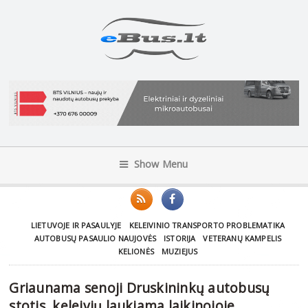
Show Menu
LIETUVOJE IR PASAULYJE
KELEIVINIO TRANSPORTO PROBLEMATIKA
AUTOBUSŲ PASAULIO NAUJOVĖS
ISTORIJA
VETERANŲ KAMPELIS
KELIONĖS
MUZIEJUS
Griaunama senoji Druskininkų autobusų
stotis, keleivių laukiama laikinojoje