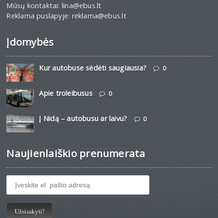
Mūsų kontaktai: lina@ebus.lt
Reklama puslapyje: reklama@ebus.lt
Įdomybės
Kur autobuse sėdėti saugiausia?
0
Apie troleibusus
0
Į Nidą – autobusu ar laivu?
0
Naujienlaiškio prenumerata