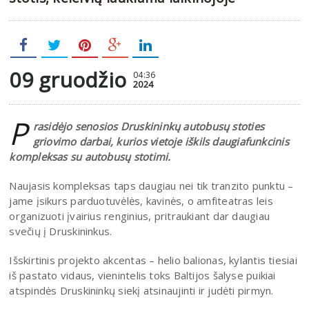
09 gruodžio
04:36
2024
P
rasidėjo senosios Druskininkų autobusų stoties
griovimo darbai, kurios vietoje iškils daugiafunkcinis
kompleksas su autobusų stotimi.
Naujasis kompleksas taps daugiau nei tik tranzito punktu –
jame įsikurs parduotuvėlės, kavinės, o amfiteatras leis
organizuoti įvairius renginius, pritraukiant dar daugiau
svečių į Druskininkus.
Išskirtinis projekto akcentas – helio balionas, kylantis tiesiai
iš pastato vidaus, vienintelis toks Baltijos šalyse puikiai
atspindės Druskininkų siekį atsinaujinti ir judėti pirmyn.