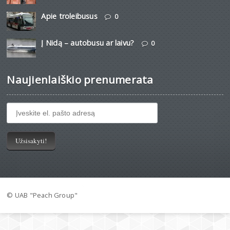
Apie troleibusus
0
Į Nidą – autobusu ar laivu?
0
Naujienlaiškio prenumerata
© UAB "Peach Group"