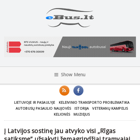
Show Menu
LIETUVOJE IR PASAULYJE
KELEIVINIO TRANSPORTO PROBLEMATIKA
AUTOBUSŲ PASAULIO NAUJOVĖS
ISTORIJA
VETERANŲ KAMPELIS
KELIONĖS
MUZIEJUS
Į Latvijos sostinę jau atvyko visi „Rīgas
satiksme” užsakyti žemagrindžiai tramvajai