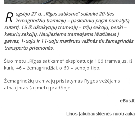
R
ugsėjo 27 d. „Rīgas satiksme” sulaukė 20-ties
žemagrindžių tramvajų – paskutinių pagal numatytą
sutartį. 15 iš užsakytųjų tramvajų – trijų sekcijų, penki –
keturių sekcijų. Naujiesiems tramvajams išvažiavus į
gatves, 1-uoju ir 11-uoju maršrutu važinės tik žemagrindės
transporto priemonės.
Šiuo metu „Rīgas satiksme” eksploatuoja 106 tramvajus, iš
kurių 46 – žemagrindžiai, o 60 – senojo tipo.
Žemagrindžių tramvajų pristatymas Rygos vežėjams
atnaujintas šių metų pradžioje.
eBus.lt
Linos Jakubauskienės nuotrauka