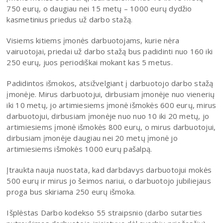
750 eurų, o daugiau nei 15 metų – 1000 eurų dydžio
kasmetinius priedus už darbo stažą.
Visiems kitiems įmonės darbuotojams, kurie nėra
vairuotojai, priedai už darbo stažą bus padidinti nuo 160 iki
250 eurų, juos periodiškai mokant kas 5 metus.
Padidintos išmokos, atsižvelgiant į darbuotojo darbo stažą
įmonėje. Mirus darbuotojui, dirbusiam įmonėje nuo vienerių
iki 10 metų, jo artimiesiems įmonė išmokės 600 eurų, mirus
darbuotojui, dirbusiam įmonėje nuo nuo 10 iki 20 metų, jo
artimiesiems įmonė išmokės 800 eurų, o mirus darbuotojui,
dirbusiam įmonėje daugiau nei 20 metų įmonė jo
artimiesiems išmokės 1000 eurų pašalpą.
Įtraukta nauja nuostata, kad darbdavys darbuotojui mokės
500 eurų ir mirus jo šeimos nariui, o darbuotojo jubiliejaus
proga bus skiriama 250 eurų išmoka.
Išplėstas Darbo kodekso 55 straipsnio (darbo sutarties