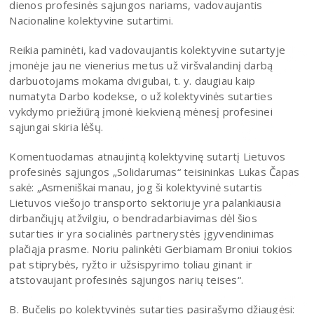
dienos profesinės sąjungos nariams, vadovaujantis
Nacionaline kolektyvine sutartimi.
Reikia paminėti, kad vadovaujantis kolektyvine sutartyje
įmonėje jau ne vienerius metus už viršvalandinį darbą
darbuotojams mokama dvigubai, t. y. daugiau kaip
numatyta Darbo kodekse, o už kolektyvinės sutarties
vykdymo priežiūrą įmonė kiekvieną mėnesį profesinei
sąjungai skiria lėšų.
Komentuodamas atnaujintą kolektyvinę sutartį Lietuvos
profesinės sąjungos „Solidarumas“ teisininkas Lukas Čapas
sakė: „Asmeniškai manau, jog ši kolektyvinė sutartis
Lietuvos viešojo transporto sektoriuje yra palankiausia
dirbančiųjų atžvilgiu, o bendradarbiavimas dėl šios
sutarties ir yra socialinės partnerystės įgyvendinimas
plačiąja prasme. Noriu palinkėti Gerbiamam Broniui tokios
pat stiprybės, ryžto ir užsispyrimo toliau ginant ir
atstovaujant profesinės sąjungos narių teises“.
B. Bučelis po kolektyvinės sutarties pasirašymo džiaugėsi: