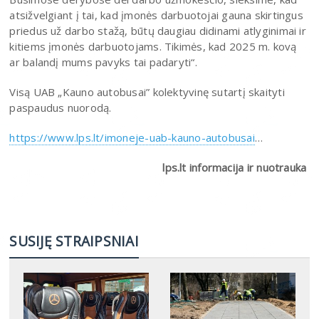
atsižvelgiant į tai, kad įmonės darbuotojai gauna skirtingus
priedus už darbo stažą, būtų daugiau didinami atlyginimai ir
kitiems įmonės darbuotojams. Tikimės, kad 2025 m. kovą
ar balandį mums pavyks tai padaryti“.
Visą UAB „Kauno autobusai” kolektyvinę sutartį skaityti
paspaudus nuorodą.
https://www.lps.lt/imoneje-uab-kauno-autobusai
…
lps.lt informacija ir nuotrauka
SUSIJĘ STRAIPSNIAI