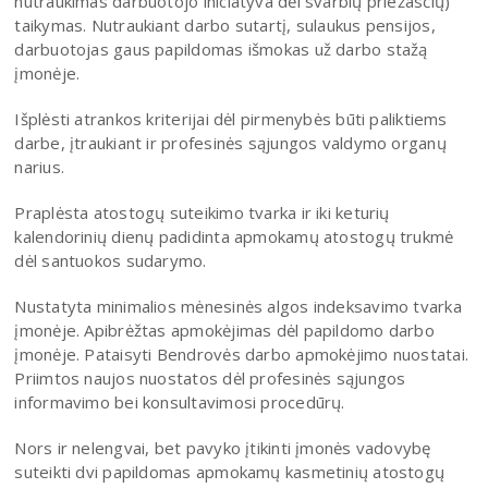
nutraukimas darbuotojo iniciatyva dėl svarbių priežasčių)
taikymas. Nutraukiant darbo sutartį, sulaukus pensijos,
darbuotojas gaus papildomas išmokas už darbo stažą
įmonėje.
Išplėsti atrankos kriterijai dėl pirmenybės būti paliktiems
darbe, įtraukiant ir profesinės sąjungos valdymo organų
narius.
Praplėsta atostogų suteikimo tvarka ir iki keturių
kalendorinių dienų padidinta apmokamų atostogų trukmė
dėl santuokos sudarymo.
Nustatyta minimalios mėnesinės algos indeksavimo tvarka
įmonėje. Apibrėžtas apmokėjimas dėl papildomo darbo
įmonėje. Pataisyti Bendrovės darbo apmokėjimo nuostatai.
Priimtos naujos nuostatos dėl profesinės sąjungos
informavimo bei konsultavimosi procedūrų.
Nors ir nelengvai, bet pavyko įtikinti įmonės vadovybę
suteikti dvi papildomas apmokamų kasmetinių atostogų