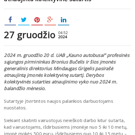
27 gruodžio
04:52
2024
2024 m. gruodžio 20 d. UAB „Kauno autobusai” profesinės
sąjungos pirmininkas Bronius Bučelis ir šios įmonės
generalinis direktorius Mindaugas Grigelis pasirašė
atnaujintą įmonės kolektyvinę sutartį. Derybos
kolektyvinės sutarties atnaujinimo vyko nuo 2024 m.
balandžio mėnesio.
Sutartyje įtvirtintos naujos palankios darbuotojams
nuostatos.
Siekiant skatinti vairuotojus neieškoti darbo kitur sutarta,
kad vairuotojams, išdirbusiems įmonėje nuo 5 iki 10 metų,
įmonė mokės 500 eurų, išdirbusiems nuo 10 iki 15 metų –