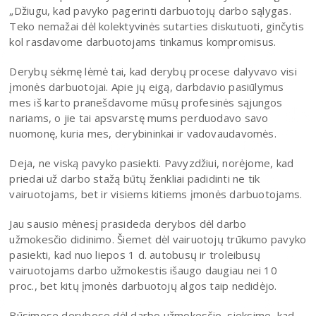
„Džiugu, kad pavyko pagerinti darbuotojų darbo sąlygas.
Teko nemažai dėl kolektyvinės sutarties diskutuoti, ginčytis
kol rasdavome darbuotojams tinkamus kompromisus.
Derybų sėkmę lėmė tai, kad derybų procese dalyvavo visi
įmonės darbuotojai. Apie jų eigą, darbdavio pasiūlymus
mes iš karto pranešdavome mūsų profesinės sąjungos
nariams, o jie tai apsvarstę mums perduodavo savo
nuomonę, kuria mes, derybininkai ir vadovaudavomės.
Deja, ne viską pavyko pasiekti. Pavyzdžiui, norėjome, kad
priedai už darbo stažą būtų ženkliai padidinti ne tik
vairuotojams, bet ir visiems kitiems įmonės darbuotojams.
Jau sausio mėnesį prasideda derybos dėl darbo
užmokesčio didinimo. Šiemet dėl vairuotojų trūkumo pavyko
pasiekti, kad nuo liepos 1 d. autobusų ir troleibusų
vairuotojams darbo užmokestis išaugo daugiau nei 10
proc., bet kitų įmonės darbuotojų algos taip nedidėjo.
Būsimose derybose dėl darbo užmokesčio, sieksime, kad