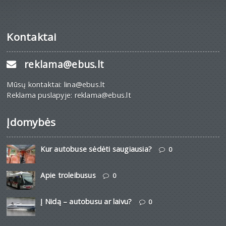
Kontaktai
reklama@ebus.lt
Mūsų kontaktai: lina@ebus.lt
Reklama puslapyje: reklama@ebus.lt
Įdomybės
Kur autobuse sėdėti saugiausia?
0
Apie troleibusus
0
Į Nidą – autobusu ar laivu?
0