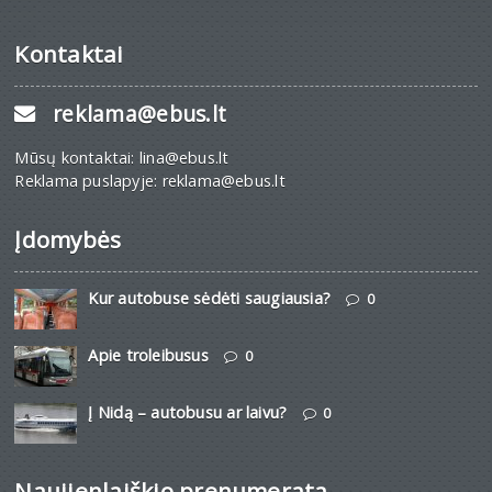
Kontaktai
reklama@ebus.lt
Mūsų kontaktai: lina@ebus.lt
Reklama puslapyje: reklama@ebus.lt
Įdomybės
Kur autobuse sėdėti saugiausia?
0
Apie troleibusus
0
Į Nidą – autobusu ar laivu?
0
Naujienlaiškio prenumerata