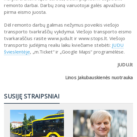
remonto darbai. Darbų zoną vairuotojai galės apvažiuoti
pirma eismo juosta.
Dėl remonto darbų galimas nežymus poveikis viešojo
transporto tvarkraščių vykdymui. Viešojo transporto eismo
tvarkaraščius rasite www.judu.lt ir www.stops.lt. Viešojo
transporto judėjimą realiu laiku kviečiame stebėti:
JUDU
švieslentėje
, „m.Ticket“ ir „Google Maps“ programėlėse.
JUDU.lt
Linos Jakubauskienės nuotrauka
SUSIJĘ STRAIPSNIAI