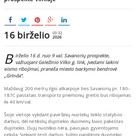
16 birželio
03:32
2026
B
irželio 16 d. nuo 9 val. Savanorių prospekte,
važiuojant Geležinio Vilko g. link, įvedami laikini
eismo ribojimai, praneša miesto tvarkymo bendrovė
„Grinda“.
Maždaug 200 metrų ilgio atkarpoje ties Savanorių pr. 180–
187C pastatais transporto priemonių greitis bus ribojamas
iki 40 km/val.
Šioje vietoje vykdant paviršinių nuotekų tinklo statybos
darbus, dėl netikslių dujotiekio duomenų buvo paliestas
dujotiekis. Dujų nuotėkio nėra, pavojaus gyventojams
nekyla. Siekiant tęsti darbus, būtini papildomi dujotiekio