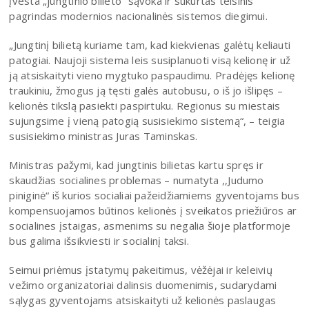
įvesta „jungtinio bilieto“ sąvoka ir sukurtas teisinis
pagrindas modernios nacionalinės sistemos diegimui.
„Jungtinį bilietą kuriame tam, kad kiekvienas galėtų keliauti
patogiai. Naujoji sistema leis susiplanuoti visą kelionę ir už
ją atsiskaityti vieno mygtuko paspaudimu. Pradėjęs kelionę
traukiniu, žmogus ją tęsti galės autobusu, o iš jo išlipęs –
kelionės tikslą pasiekti paspirtuku. Regionus su miestais
sujungsime į vieną patogią susisiekimo sistemą“, – teigia
susisiekimo ministras Juras Taminskas.
Ministras pažymi, kad jungtinis bilietas kartu spręs ir
skaudžias socialines problemas – numatyta ,,Judumo
piniginė“ iš kurios socialiai pažeidžiamiems gyventojams bus
kompensuojamos būtinos kelionės į sveikatos priežiūros ar
socialines įstaigas, asmenims su negalia šioje platformoje
bus galima išsikviesti ir socialinį taksi.
Seimui priėmus įstatymų pakeitimus, vėžėjai ir keleivių
vežimo organizatoriai dalinsis duomenimis, sudarydami
sąlygas gyventojams atsiskaityti už kelionės paslaugas