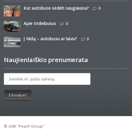
Kur autobuse sėdėti saugiausia?
0
Apie troleibusus
0
Į Nidą – autobusu ar laivu?
0
Naujienlaiškio prenumerata
© UAB "Peach Group"