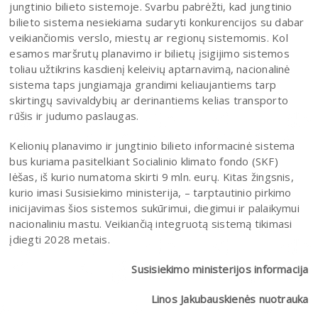
jungtinio bilieto sistemoje. Svarbu pabrėžti, kad jungtinio
bilieto sistema nesiekiama sudaryti konkurencijos su dabar
veikiančiomis verslo, miestų ar regionų sistemomis. Kol
esamos maršrutų planavimo ir bilietų įsigijimo sistemos
toliau užtikrins kasdienį keleivių aptarnavimą, nacionalinė
sistema taps jungiamąja grandimi keliaujantiems tarp
skirtingų savivaldybių ar derinantiems kelias transporto
rūšis ir judumo paslaugas.
Kelionių planavimo ir jungtinio bilieto informacinė sistema
bus kuriama pasitelkiant Socialinio klimato fondo (SKF)
lėšas, iš kurio numatoma skirti 9 mln. eurų. Kitas žingsnis,
kurio imasi Susisiekimo ministerija, – tarptautinio pirkimo
inicijavimas šios sistemos sukūrimui, diegimui ir palaikymui
nacionaliniu mastu. Veikiančią integruotą sistemą tikimasi
įdiegti 2028 metais.
Susisiekimo ministerijos informacija
Linos Jakubauskienės nuotrauka