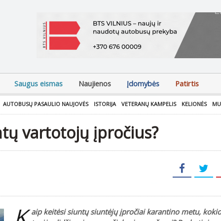
Saugus eismas
Naujienos
Įdomybės
Patirtis
AUTOBUSŲ PASAULIO NAUJOVĖS
ISTORIJA
VETERANŲ KAMPELIS
KELIONĖS
MU
ntų vartotojų įpročius?
K
aip keitėsi siuntų siuntėjų įpročiai karantino metu, koki