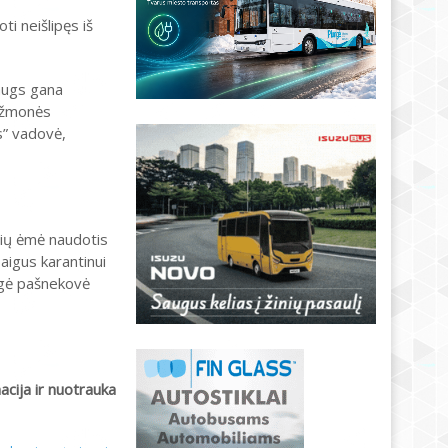
ti neišlipęs iš
šaugs gana
d žmonės
s” vadovė,
nių ėmė naudotis
aigus karantinui
eigė pašnekovė
cija ir nuotrauka