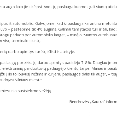
tu augo kaip jie tikėjosi. Anot jų paslauga kuomet gali siuntą atiduo
šlipus iš automobilio. Galvojome, kad ši paslauga karantino metu i
ebuvo – pastebime tik 4% augimą. Galimai tam įtakos turi ir tai, ka
atogu paduoti per automobilio langą”, – minėjo “Siuntos autobusai
% visų terminalo siuntų.
rių darbo apimtys turėtų išlikti ir ateityje.
 paslaugų poreikis. Jų darbo apimtys padidėjo 7-8%. Daugiau įmo
, elektroninių parduotuvių padaugėjo klientų tarpe. Manau ir pasib
i į iki tol buvusį režimą ir kurjerių paslaugos dalis tik augs”, – t
audojasi Vilniaus mieste.
miestinio susisiekimo vežėjų.
Bendrovės „Kautra“ informa