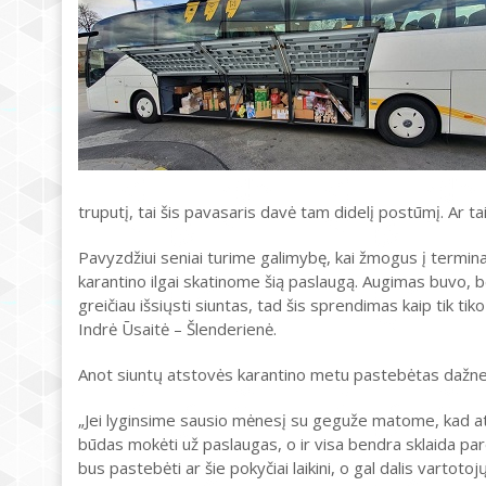
truputį, tai šis pavasaris davė tam didelį postūmį. Ar 
Pavyzdžiui seniai turime galimybę, kai žmogus į terminalą 
karantino ilgai skatinome šią paslaugą. Augimas buvo, 
greičiau išsiųsti siuntas, tad šis sprendimas kaip tik ti
Indrė Ūsaitė – Šlenderienė.
Anot siuntų atstovės karantino metu pastebėtas dažnes
„Jei lyginsime sausio mėnesį su geguže matome, kad at
būdas mokėti už paslaugas, o ir visa bendra sklaida p
bus pastebėti ar šie pokyčiai laikini, o gal dalis vartotoj