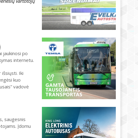
mėnesių vartotojų
į
i jaukinosi po
akymas internetu.
šsiųsti. Iki
engėsi kuo
obusais” vadovė
s, saugesnis
totojams. Įdomu