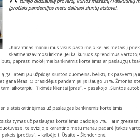
turėjo didžiausią proveržį, kurios mažesnį? Paskutinių 
įpročiais pandemijos metu dalinasi siuntų atstovai.
„Karantinas manau mus visus pastūmėjo keliais metais į priek
skaitmenizavimosi linkme. Jei kai kuriuos sprendimus vartotoja
tai būtų paprasti mokėjimai bankinėmis kortelėmis ar paslaugų užs
gali ateiti jau užpildęs siuntos duomenis, beliktų tik pasverti ją ir i
bet gana lėtas. O prasidėjus pandemijai jis išaugo 21%. Žmonės st
ko tam laikotarpiui. Tikimės klientai įpras”, – pasakojo „Siuntos aut
nis atsiskaitinėjimas už paslaugas bankinėmis kortelėmis.
siskaitymas už paslaugas kortelėmis padidėjo 7%. Tai ir greitesni
arduotuvėse, televizijoje karantino metu manau padarė įtakos var
ų pakeis įpročius”, – kalbėjo I. Ūsaitė – Šlenderienė.