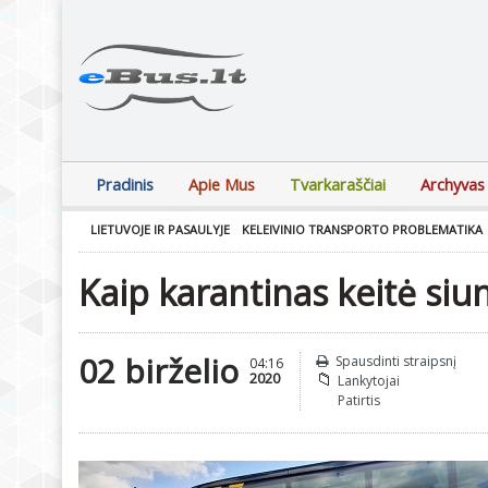
Pradinis
Apie Mus
Tvarkaraščiai
Archyvas
LIETUVOJE IR PASAULYJE
KELEIVINIO TRANSPORTO PROBLEMATIKA
Kaip karantinas keitė siu
02 birželio
Spausdinti straipsnį
04:16
2020
Lankytojai
Patirtis