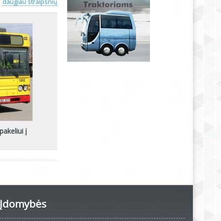
daugiau straipsnių
akeliui į
Įdomybės