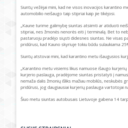
Siuntų vežėjai mini, kad ne visos inovacijos karantino me
automobilio neišaugo taip stipriai kaip jie tikėjosi.
„Kaune turime galimybę siuntas atsiimti ar atiduoti nei
stipriai, nes žmonės nenorės eiti į terminalą. Bet to n
pastaruoju pradėjo siųsti didesnes siuntas. Ne visas p
pridūrusi, kad Kauno skyriuje tokiu būdu sulaukiama 25
Siuntų atstovai mini, kad karantino metu išaugusios kurje
„Karantino metu visiems likus namuose išaugo kurjerių
kurjerio paslauga, pradėjome siuntas pristatyti į namus
nemaža dalis žmonių išliks mažiau mobilūs, neskubės grįžt
pridūrusi, jog daugiausiai kurjerių paslauga vartotojai n
Šiuo metu siuntas autobusais Lietuvoje gabena 14 tarp