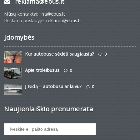
reklama@ebus.lt
Mūsų kontaktai: lina@ebus.lt
Reklama puslapyje: reklama@ebus.lt
Įdomybės
Kur autobuse sėdėti saugiausia?
0
Apie troleibusus
0
Į Nidą – autobusu ar laivu?
0
Naujienlaiškio prenumerata