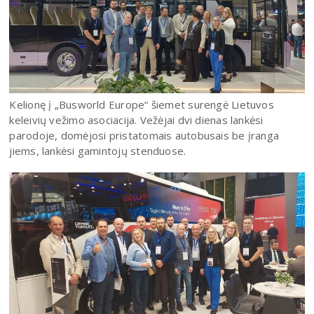
Kelionę į „Busworld Europe“ šiemet surengė Lietuvos
keleivių vežimo asociacija. Vežėjai dvi dienas lankėsi
parodoje, domėjosi pristatomais autobusais be įranga
jiems, lankėsi gamintojų stenduose.