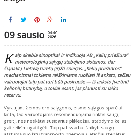
09 sausio
04:40
2026
K
aip skelbia sinoptikai ir indikuoja AB „Kelių priežiūra“
meteorologinių sąlygų stebėjimo sistemos, dar
šiąnakt į Lietuvą turėtų grįžti sniegas. „Kelių priežiūros“
mechanizmai tokiems reiškiniams ruošiasi iš anksto, tačiau
vairuotojai taip pat turi būti pasiruošę — iš anksto įvertinti
kelionių būtinybę, o tokiai esant, jas planuoti su laiko
rezervu.
Vyraujant žiemos oro sąlygoms, eismo sąlygos sparčiai
kinta, tad vairuotojams rekomenduojama rinktis saugų
greitį, nes netikėtai susidarius plikledžiui, stabdymo kelias
gali reikšmingai ilgėti. Taip pat svarbu išlaikyti saugų
atstumą nuo kitų transporto priemonių, atidžiai stebėti ir