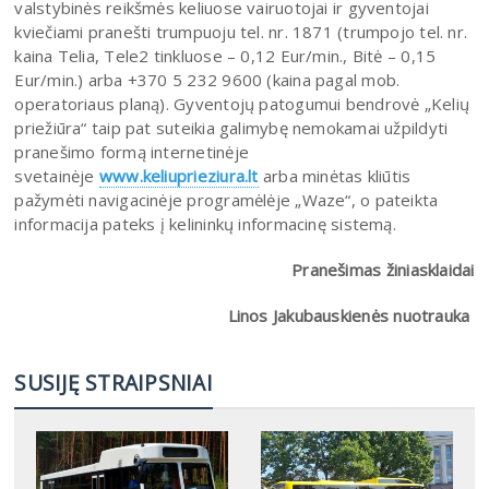
valstybinės reikšmės keliuose vairuotojai ir gyventojai
kviečiami pranešti trumpuoju tel. nr. 1871 (trumpojo tel. nr.
kaina Telia, Tele2 tinkluose – 0,12 Eur/min., Bitė – 0,15
Eur/min.) arba +370 5 232 9600 (kaina pagal mob.
operatoriaus planą). Gyventojų patogumui bendrovė „Kelių
priežiūra“ taip pat suteikia galimybę nemokamai užpildyti
pranešimo formą internetinėje
svetainėje
www.keliuprieziura.
lt
arba minėtas kliūtis
pažymėti navigacinėje programėlėje „Waze“, o pateikta
informacija pateks į kelininkų informacinę sistemą.
Pranešimas žiniasklaidai
Linos Jakubauskienės nuotrauka
SUSIJĘ STRAIPSNIAI