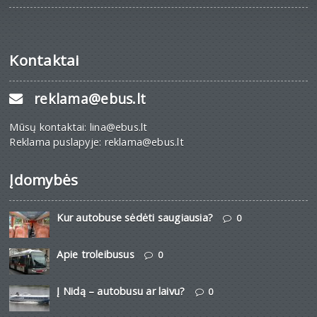
Kontaktai
reklama@ebus.lt
Mūsų kontaktai: lina@ebus.lt
Reklama puslapyje: reklama@ebus.lt
Įdomybės
Kur autobuse sėdėti saugiausia?
0
Apie troleibusus
0
Į Nidą – autobusu ar laivu?
0