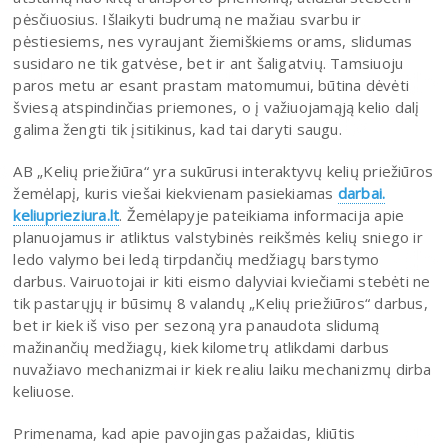
pėsčiuosius. Išlaikyti budrumą ne mažiau svarbu ir
pėstiesiems, nes vyraujant žiemiškiems orams, slidumas
susidaro ne tik gatvėse, bet ir ant šaligatvių. Tamsiuoju
paros metu ar esant prastam matomumui, būtina dėvėti
šviesą atspindinčias priemones, o į važiuojamąją kelio dalį
galima žengti tik įsitikinus, kad tai daryti saugu.
AB „Kelių priežiūra“ yra sukūrusi interaktyvų kelių priežiūros
žemėlapį, kuris viešai kiekvienam pasiekiamas
darbai.
keliuprieziura.lt
. Žemėlapyje pateikiama informacija apie
planuojamus ir atliktus valstybinės reikšmės kelių sniego ir
ledo valymo bei ledą tirpdančių medžiagų barstymo
darbus. Vairuotojai ir kiti eismo dalyviai kviečiami stebėti ne
tik pastarųjų ir būsimų 8 valandų „Kelių priežiūros“ darbus,
bet ir kiek iš viso per sezoną yra panaudota slidumą
mažinančių medžiagų, kiek kilometrų atlikdami darbus
nuvažiavo mechanizmai ir kiek realiu laiku mechanizmų dirba
keliuose.
Primenama, kad apie pavojingas pažaidas, kliūtis