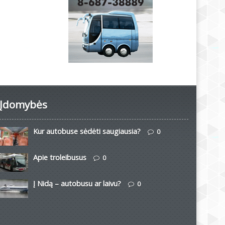
Įdomybės
Kur autobuse sėdėti saugiausia?
0
Apie troleibusus
0
Į Nidą – autobusu ar laivu?
0