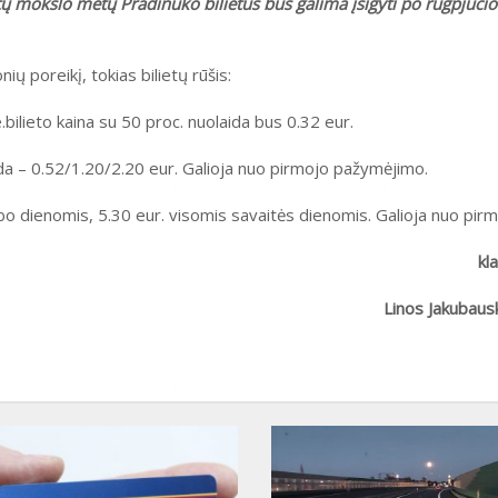
ų mokslo metų Pradinuko bilietus bus galima įsigyti po rugpjūčio
 poreikį, tokias bilietų rūšis:
e.bilieto kaina su 50 proc. nuolaida bus 0.32 eur.
ida – 0.52/1.20/2.20 eur. Galioja nuo pirmojo pažymėjimo.
arbo dienomis, 5.30 eur. visomis savaitės dienomis. Galioja nuo pi
kl
Linos Jakubaus