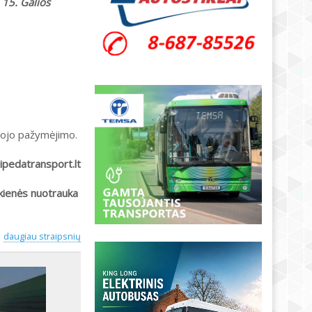
 15. Galios
rmojo pažymėjimo.
aipedatransport.lt
kienės nuotrauka
daugiau straipsnių