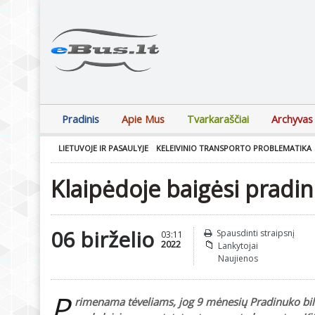
Pradinis
Apie Mus
Tvarkaraščiai
Archyvas
LIETUVOJE IR PASAULYJE
KELEIVINIO TRANSPORTO PROBLEMATIKA
Klaipėdoje baigėsi pradin
06 birželio
Spausdinti straipsnį
03:11
2022
Lankytojai
Naujienos
P
rimenama tėveliams, jog 9 mėnesių Pradinuko bili