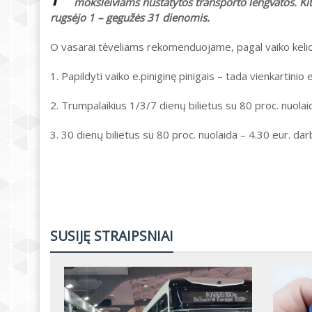
moksleiviams nustatytos transporto lengvatos. Kit
rugsėjo 1 – gegužės 31 dienomis.
O vasarai tėveliams rekomenduojame, pagal vaiko kelionių
1. Papildyti vaiko e.piniginę pinigais – tada vienkartinio 
2. Trumpalaikius 1/3/7 dienų bilietus su 80 proc. nuola
3. 30 dienų bilietus su 80 proc. nuolaida – 4.30 eur. d
SUSIJĘ STRAIPSNIAI