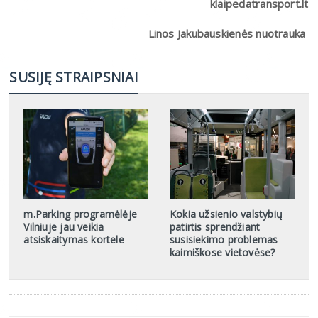
klaipedatransport.lt
Linos Jakubauskienės nuotrauka
SUSIJĘ STRAIPSNIAI
m.Parking programėlėje
Kokia užsienio valstybių
Vilniuje jau veikia
patirtis sprendžiant
atsiskaitymas kortele
susisiekimo problemas
kaimiškose vietovėse?