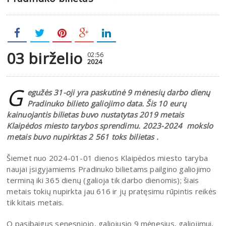
03 birželio
02:56
2024
G
egužės 31-oji yra paskutinė 9 mėnesių darbo dienų
Pradinuko bilieto galiojimo data. Šis 10 eurų
kainuojantis bilietas buvo nustatytas 2019 metais
Klaipėdos miesto tarybos sprendimu. 2023-2024 mokslo
metais buvo nupirktas 2 561 toks bilietas .
Šiemet nuo 2024-01-01 dienos Klaipėdos miesto taryba
naujai įsigyjamiems Pradinuko bilietams pailgino galiojimo
terminą iki 365 dienų (galioja tik darbo dienomis); šiais
metais tokių nupirkta jau 616 ir jų pratęsimu rūpintis reikės
tik kitais metais.
O pasibaigus senesniojo, galiojusio 9 mėnesius, galiojimui,