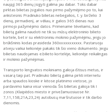
naująjį 365 dienų įsigyti galima jau dabar. Toks dabar
pirktas bilietas įsigalios nuo pirmo pažymėjimo po to, kai
ankstesnis Pradinuko bilietas nebegalios, t. y. birželio 3
dieną, pirmadienį, ar vėliau, ir galios 365 dienas nuo
pirmojo pažymėjimo datos. Primename tėveliams, kad
bilietą galima naudoti ne tik su mūsų elektroninio bilieto
kortele, bet ir su elektroniniu mokinio pažymėjimu, jeigu jo
brūkšninis kodas prasideda 360xxxxxxxxxxx. Pastaruoju
atveju vaikui kelionėje pakaks tik šio vieno dokumento. Jeigu
bilietas naudojamas e.bilieto kortelėje, kelionėje reikalingas
ir mokinio pažymėjimas.
Transporto lengvatos mokiniams galioja ištisus metus, ir
vasarą taip pat. Pradinuko bilietą galima pirkti internetu
arba spaudos kioske ir kitose platinimo vietose, jo
pardavimo kaina visur vienoda. Šis bilietas galioja tik I
zonos (Klaipėdos miesto ir privežamuosiuose Nr.
7,11,15B,21A,23,24) autobusų maršrutuose ir tik darbo
dienomis.