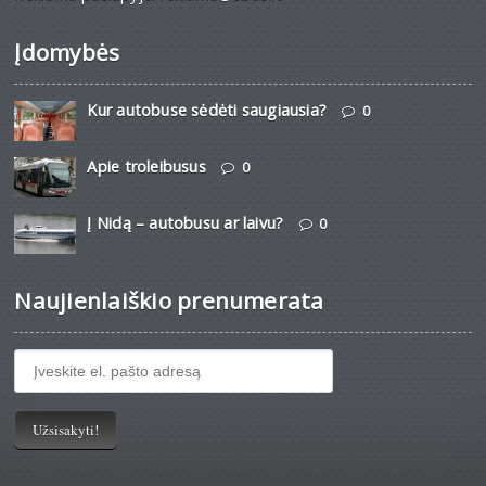
Įdomybės
Kur autobuse sėdėti saugiausia?
0
Apie troleibusus
0
Į Nidą – autobusu ar laivu?
0
Naujienlaiškio prenumerata