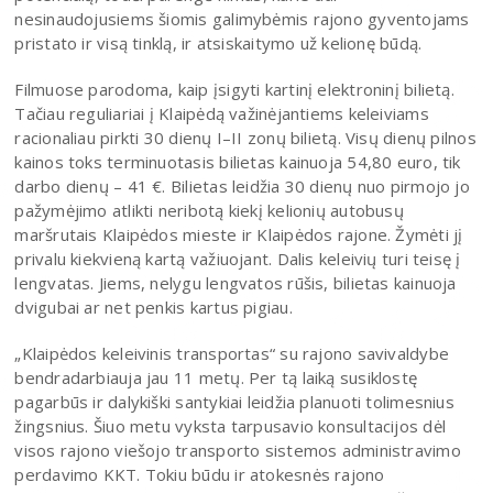
nesinaudojusiems šiomis galimybėmis rajono gyventojams
pristato ir visą tinklą, ir atsiskaitymo už kelionę būdą.
Filmuose parodoma, kaip įsigyti kartinį elektroninį bilietą.
Tačiau reguliariai į Klaipėdą važinėjantiems keleiviams
racionaliau pirkti 30 dienų I–II zonų bilietą. Visų dienų pilnos
kainos toks terminuotasis bilietas kainuoja 54,80 euro, tik
darbo dienų – 41 €. Bilietas leidžia 30 dienų nuo pirmojo jo
pažymėjimo atlikti neribotą kiekį kelionių autobusų
maršrutais Klaipėdos mieste ir Klaipėdos rajone. Žymėti jį
privalu kiekvieną kartą važiuojant. Dalis keleivių turi teisę į
lengvatas. Jiems, nelygu lengvatos rūšis, bilietas kainuoja
dvigubai ar net penkis kartus pigiau.
„Klaipėdos keleivinis transportas“ su rajono savivaldybe
bendradarbiauja jau 11 metų. Per tą laiką susiklostę
pagarbūs ir dalykiški santykiai leidžia planuoti tolimesnius
žingsnius. Šiuo metu vyksta tarpusavio konsultacijos dėl
visos rajono viešojo transporto sistemos administravimo
perdavimo KKT. Tokiu būdu ir atokesnės rajono