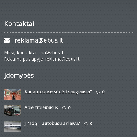
Kontaktai
reklama@ebus.lt
Mūsų kontaktai: lina@ebus.lt
Reklama puslapyje: reklama@ebus.lt
Įdomybės
Kur autobuse sėdėti saugiausia?
0
Apie troleibusus
0
Į Nidą – autobusu ar laivu?
0