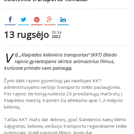
13 rugsėjo
05:54
2022
V
šĮ „Klaipėdos keleivinis transportas“ (KKT) išleido
rajono gyventojams skirtus animacinius filmus,
kuriuose pristato savo paslaugą.
Žymi dalis rajono gyventojų jau naudojasi KKT
administruojamo viešojo transporto tinklo paslaugomis.
Per rajono teritoriją nutiesta 20 privežamųjų maršrutų į
Klaipėdos miestą. Kasmet čia atliekama apie 1,2 milijono
kelionių.
Tačiau KKT mato dar didesnį, ypač šiandienos kainų kilimo
sąlygomis, kelionių viešuoju transportu regioniniame tinkle
potencialą, todėl parengė filmus, kurie dar