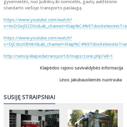
gyvenvietės, nuo Judrėnų iki svencelės, gautų aukštesnio
standarto viešojo transporto paslaugą.
https://www.youtube.com/watch?
v=6oDGejD2DSo&ab_channel=Klaip%C4%97dosKeleivinisTra
https://www.youtube.com/watch?
v=DjCdoz0BMr0&ab_channel=Klaip%C4%97dosKeleivinisTra
http://senoji.klaipedatransport.lt/maps/zone.php?all=1
Klaipėdos rajono savivaldybės informacija
Linos Jakubauskienės nuotrauka
SUSIJĘ STRAIPSNIAI