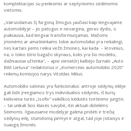
komplektacijas su penkiomis ar septyniomis sėdimomis
vietomis.
„Vairuodamas šį furgoną žmogus jaučiasi kaip lengvajame
automobilyje – jis patogus ir nevargina, geras dydis, o
puikiausia, kad lengvai transformuojamas. Mažoms
įmonėms ar amatininkams tokie automobiliai yra reikalingi,
nes kartais jiems reikia vežti žmones, kai kada – krovinius,
na, o tokio tūrio bagažo skyriaus, koks yra šio modelio,
dažniausiai užtenka“, – apie vienatūrį kalbėjo žurnalo „Auto
Bild Lietuva“ redaktorius ir „Komercinio automobilio 2020“
rinkimų komisijos narys Vitoldas Milius.
Automobilio salonas yra funkcionalus: antroje sėdynių eilėje
gali būti įrengiamos trys individualios sėdynės, iš kurių
kiekviena turės „Isofix“ vaikiškos kėdutės tvirtinimo jungtis
– tai unikali šios klasės savybė, itin aktuali didelėms
šeimoms. Ilgiausiame modelyje galima pridėti ir trečią
sėdynių eilę, stumdomą pirmyn ir atgal, tad joje įsitaisys ir
suaugę žmonės.