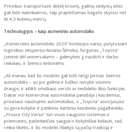
Prireikus transportuoti didelį krovinį, galinių sėdynių eilės
gali būti nulenkiamos, taip praplečiamas bagažo skyrius net
iki 4,3 kubinių metrų.
Technologijos – kaip asmeninio automobilio
„Komercinio automobilio 2020“ komisijos nariui, patyrusiam
logistikos ekspertui Antanui Šimeliui, furgonas „Toyota“
įsiminė dėl universalumo – galimybės jį naudoti ir darbo
reikalais, ir šeimos kelionėms.
„Aš manau, kad šis modelis gali būti netgi pirmas šeimos
automobilis – su juo galima ir kažkur nuvykti visiems
drauge, ir atlikti smulkaus verslo ar nedidelio ūkio funkcijas.
Dabar visi komerciniai automobiliai panašėja į kasdienius,
privataus naudojimo automobilius, o „Toyota“ asocijuojasi
su gera kokybe ir patikimu darbiniu kasdieniu pagalbininku.
„Proace City Verso“ turi visas saugumo sistemas ir
priemones, padedančias saugiai ir kokybiškai keliauti, tad,
reikia tikėtis, ir šis modelis išlaikys tą pačią tradiciją ir