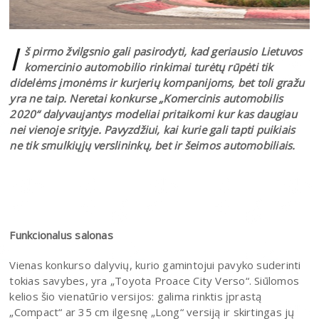
I
š pirmo žvilgsnio gali pasirodyti, kad geriausio Lietuvos
komercinio automobilio rinkimai turėtų rūpėti tik
didelėms įmonėms ir kurjerių kompanijoms, bet toli gražu
yra ne taip. Neretai konkurse „Komercinis automobilis
2020“ dalyvaujantys modeliai pritaikomi kur kas daugiau
nei vienoje srityje. Pavyzdžiui, kai kurie gali tapti puikiais
ne tik smulkiųjų verslininkų, bet ir šeimos automobiliais.
Funkcionalus salonas
Vienas konkurso dalyvių, kurio gamintojui pavyko suderinti
tokias savybes, yra „Toyota Proace City Verso“. Siūlomos
kelios šio vienatūrio versijos: galima rinktis įprastą
„Compact“ ar 35 cm ilgesnę „Long“ versiją ir skirtingas jų