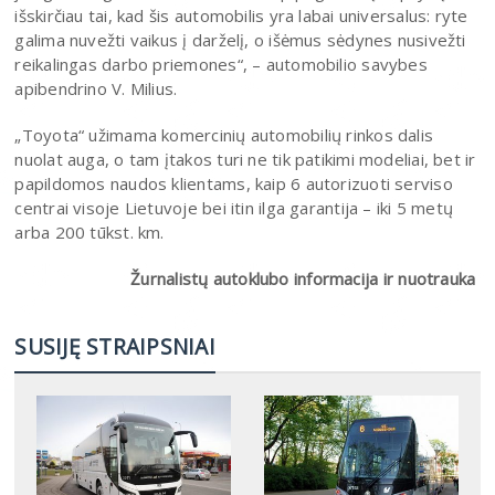
išskirčiau tai, kad šis automobilis yra labai universalus: ryte
galima nuvežti vaikus į darželį, o išėmus sėdynes nusivežti
reikalingas darbo priemones“, – automobilio savybes
apibendrino V. Milius.
„Toyota“ užimama komercinių automobilių rinkos dalis
nuolat auga, o tam įtakos turi ne tik patikimi modeliai, bet ir
papildomos naudos klientams, kaip 6 autorizuoti serviso
centrai visoje Lietuvoje bei itin ilga garantija – iki 5 metų
arba 200 tūkst. km.
Žurnalistų autoklubo informacija ir nuotrauka
SUSIJĘ STRAIPSNIAI