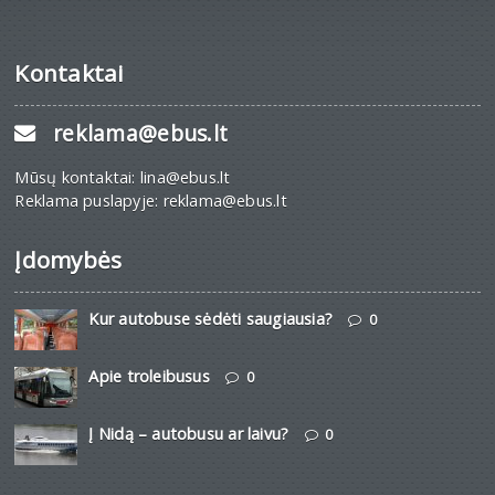
Kontaktai
reklama@ebus.lt
Mūsų kontaktai: lina@ebus.lt
Reklama puslapyje: reklama@ebus.lt
Įdomybės
Kur autobuse sėdėti saugiausia?
0
Apie troleibusus
0
Į Nidą – autobusu ar laivu?
0