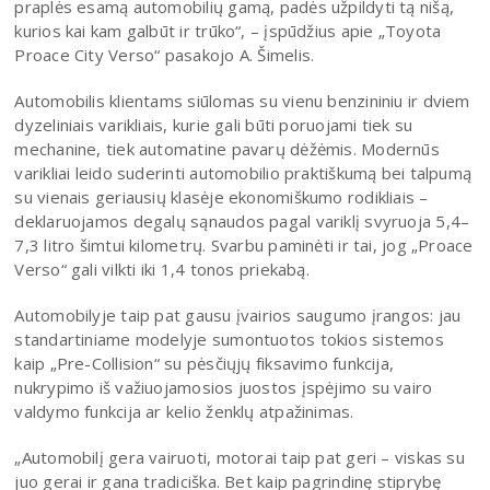
praplės esamą automobilių gamą, padės užpildyti tą nišą,
kurios kai kam galbūt ir trūko“, – įspūdžius apie „Toyota
Proace City Verso“ pasakojo A. Šimelis.
Automobilis klientams siūlomas su vienu benzininiu ir dviem
dyzeliniais varikliais, kurie gali būti poruojami tiek su
mechanine, tiek automatine pavarų dėžėmis. Modernūs
varikliai leido suderinti automobilio praktiškumą bei talpumą
su vienais geriausių klasėje ekonomiškumo rodikliais –
deklaruojamos degalų sąnaudos pagal variklį svyruoja 5,4–
7,3 litro šimtui kilometrų. Svarbu paminėti ir tai, jog „Proace
Verso“ gali vilkti iki 1,4 tonos priekabą.
Automobilyje taip pat gausu įvairios saugumo įrangos: jau
standartiniame modelyje sumontuotos tokios sistemos
kaip „Pre-Collision“ su pėsčiųjų fiksavimo funkcija,
nukrypimo iš važiuojamosios juostos įspėjimo su vairo
valdymo funkcija ar kelio ženklų atpažinimas.
„Automobilį gera vairuoti, motorai taip pat geri – viskas su
juo gerai ir gana tradiciška. Bet kaip pagrindinę stiprybę