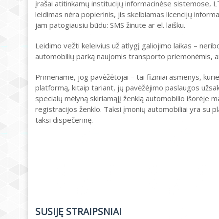
įrašai atitinkamų institucijų informacinėse sistemose, 
leidimas nėra popierinis, jis skelbiamas licencijų inf
jam patogiausiu būdu: SMS žinute ar el. laišku.
Leidimo vežti keleivius už atlygį galiojimo laikas – nerib
automobilių parką naujomis transporto priemonėmis, ar p
Primename, jog pavėžėtojai – tai fiziniai asmenys, kurie 
platformą, kitaip tariant, jų pavėžėjimo paslaugos užsa
specialų mėlyną skiriamąjį ženklą automobilio išorėje m
registracijos ženklo. Taksi įmonių automobiliai yra su 
taksi dispečerinę.
SUSIJĘ STRAIPSNIAI