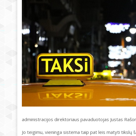
administracijos direktoriaus pavaduotojas Justas Rašo
Jo teigimu, vieninga sistema taip pat leis matyti tikslų š