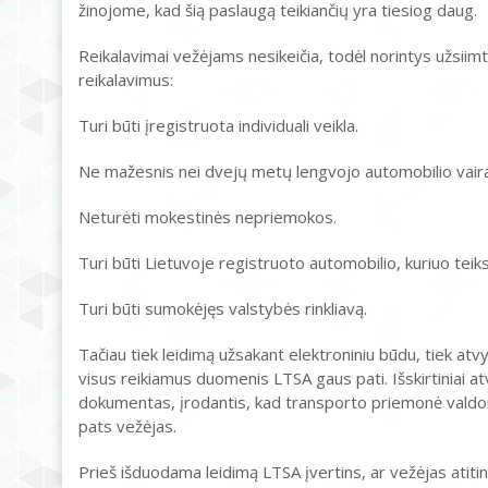
žinojome, kad šią paslaugą teikiančių yra tiesiog daug.
Reikalavimai vežėjams nesikeičia, todėl norintys užsiimti 
reikalavimus:
Turi būti įregistruota individuali veikla.
Ne mažesnis nei dvejų metų lengvojo automobilio vair
Neturėti mokestinės nepriemokos.
Turi būti Lietuvoje registruoto automobilio, kuriuo teiks
Turi būti sumokėjęs valstybės rinkliavą.
Tačiau tiek leidimą užsakant elektroniniu būdu, tiek atv
visus reikiamus duomenis LTSA gaus pati. Išskirtiniai a
dokumentas, įrodantis, kad transporto priemonė valdom
pats vežėjas.
Prieš išduodama leidimą LTSA įvertins, ar vežėjas atitinka