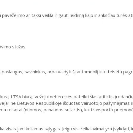
pavėžėjimo ar taksi veikla ir gauti leidimą kaip ir anksčiau turės ati
avimo stažas.
 paslaugas, savininkas, arba valdyti šį automobilį kitu teisėtu pagr
ykus į LTSA biurą, vežėjui nebereikės pateikti šias atitiktis įrodan
tvejai: ne Lietuvos Respublikoje išduotas vairuotojo pažymėjimas ir
a teisėtai (nuomos, panaudos sutartis), kai transporto priemonė
 visas jam keliamas sąlygas. Jeigu visi reikalavimai yra įvykdyti, ir