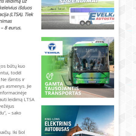
s leidimą už
keleivius išduos
ija (LTSA). Tiek
inimas
 – 8 eurus.
gos būtų kuo
tui, todėl
Ne išimtis ir
tys asmenys. Jie
 informacinėje
auti leidimą LTSA
 vežėjus
du“, – sako
čių. Iki šiol