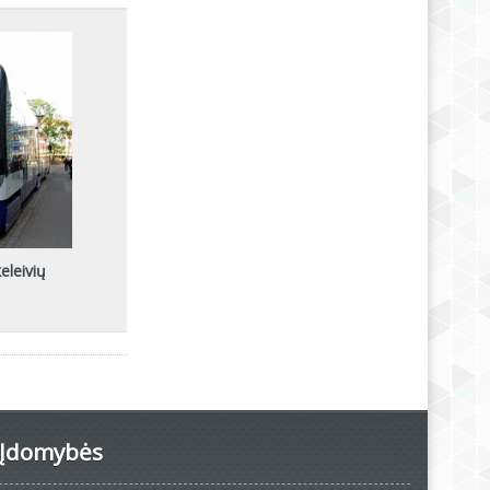
eleivių
Įdomybės