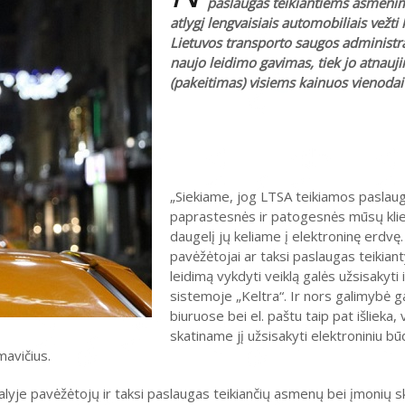
paslaugas teikiantiems asmenim
atlygį lengvaisiais automobiliais vežti 
Lietuvos transporto saugos administrac
naujo leidimo gavimas, tiek jo atnauj
(pakeitimas) visiems kainuos vienodai
„Siekiame, jog LTSA teikiamos paslau
paprastesnės ir patogesnės mūsų klien
daugelį jų keliame į elektroninę erdvę. 
pavėžėtojai ar taksi paslaugas teikian
leidimą vykdyti veiklą galės užsisakyti
sistemoje „Keltra“. Ir nors galimybė g
biuruose bei el. paštu taip pat išlieka,
skatiname jį užsisakyti elektroniniu bū
mavičius.
alyje pavėžėtojų ir taksi paslaugas teikiančių asmenų bei įmonių skai