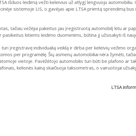
LTSA išduos leidimą vežti keleivius už atlygį lengvuoju automobiliu
ormacinėje sistemoje LIS, o gavėjas apie LTSA priimtą sprendimą bu
otas, tačiau vežėjui pakeitus jau įregistruotą automobilį kitu ar pap
asikeitus kitiems leidimo duomenims, būtina jį užsisakyti iš nauj
turi įregistravę individualią veiklą ir dirba per keleivių vežimo org
komos per programėlę. Šių asmenų automobiliai nėra žymėti, tačiau
atomoje vietoje. Pavėžėtojo automobilis turi būti be plafono ar ta
plafonais, kelionės kainą skaičiuoja taksometras, o vairuotojai užs
LTSA inform