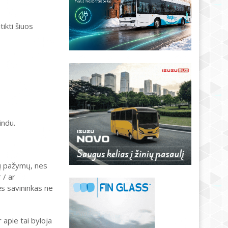
tikti šiuos
indu.
čių pažymų, nes
 / ar
s savininkas ne
 apie tai byloja