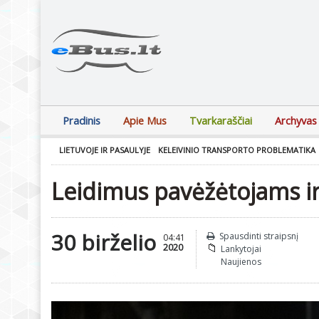
Pradinis
Apie Mus
Tvarkaraščiai
Archyvas
LIETUVOJE IR PASAULYJE
KELEIVINIO TRANSPORTO PROBLEMATIKA
Leidimus pavėžėtojams ir
30 birželio
Spausdinti straipsnį
04:41
2020
Lankytojai
Naujienos