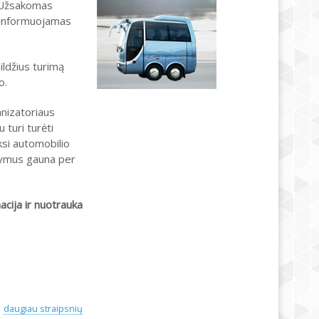
. Užsakomas
s informuojamas
ildžius turimą
o.
anizatoriaus
 turi turėti
ksi automobilio
akymus gauna per
acija ir
nuotrauka
daugiau straipsnių