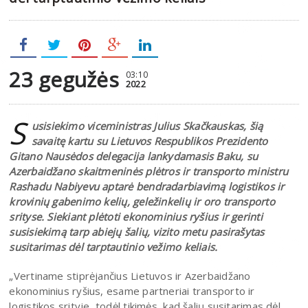
23 gegužės
03:10
2022
S
usisiekimo viceministras Julius Skačkauskas, šią
savaitę kartu su Lietuvos Respublikos Prezidento
Gitano Nausėdos delegacija lankydamasis Baku, su
Azerbaidžano skaitmeninės plėtros ir transporto ministru
Rashadu Nabiyevu aptarė bendradarbiavimą logistikos ir
krovinių gabenimo kelių, geležinkelių ir oro transporto
srityse. Siekiant plėtoti ekonominius ryšius ir gerinti
susisiekimą tarp abiejų šalių, vizito metu pasirašytas
susitarimas dėl tarptautinio vežimo keliais.
„Vertiname stiprėjančius Lietuvos ir Azerbaidžano
ekonominius ryšius, esame partneriai transporto ir
logistikos srityje, todėl tikimės, kad šalių susitarimas dėl