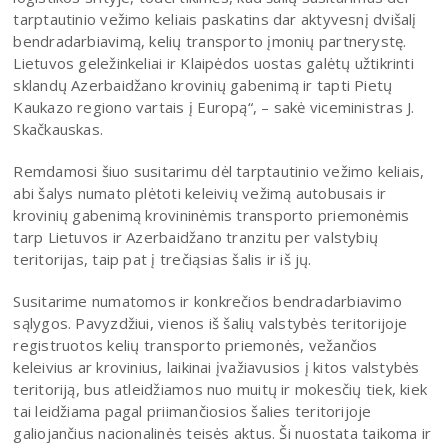
tarptautinio vežimo keliais paskatins dar aktyvesnį dvišalį
bendradarbiavimą, kelių transporto įmonių partnerystę.
Lietuvos geležinkeliai ir Klaipėdos uostas galėtų užtikrinti
sklandų Azerbaidžano krovinių gabenimą ir tapti Pietų
Kaukazo regiono vartais į Europą“, – sakė viceministras J.
Skačkauskas.
Remdamosi šiuo susitarimu dėl tarptautinio vežimo keliais,
abi šalys numato plėtoti keleivių vežimą autobusais ir
krovinių gabenimą krovininėmis transporto priemonėmis
tarp Lietuvos ir Azerbaidžano tranzitu per valstybių
teritorijas, taip pat į trečiąsias šalis ir iš jų.
Susitarime numatomos ir konkrečios bendradarbiavimo
sąlygos. Pavyzdžiui, vienos iš šalių valstybės teritorijoje
registruotos kelių transporto priemonės, vežančios
keleivius ar krovinius, laikinai įvažiavusios į kitos valstybės
teritoriją, bus atleidžiamos nuo muitų ir mokesčių tiek, kiek
tai leidžiama pagal priimančiosios šalies teritorijoje
galiojančius nacionalinės teisės aktus. Ši nuostata taikoma ir