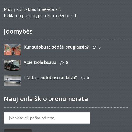
Mūsų kontaktai: lina@ebus.lt
Reklama puslapyje: reklama@ebus.lt
Įdomybės
Kur autobuse sėdėti saugiausia?
0
Apie troleibusus
0
Į Nidą – autobusu ar laivu?
0
Naujienlaiškio prenumerata