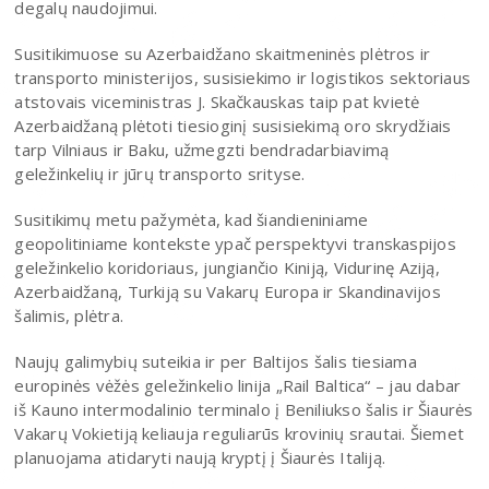
degalų naudojimui.
Susitikimuose su Azerbaidžano skaitmeninės plėtros ir
transporto ministerijos, susisiekimo ir logistikos sektoriaus
atstovais viceministras J. Skačkauskas taip pat kvietė
Azerbaidžaną plėtoti tiesioginį susisiekimą oro skrydžiais
tarp Vilniaus ir Baku, užmegzti bendradarbiavimą
geležinkelių ir jūrų transporto srityse.
Susitikimų metu pažymėta, kad šiandieniniame
geopolitiniame kontekste ypač perspektyvi transkaspijos
geležinkelio koridoriaus, jungiančio Kiniją, Vidurinę Aziją,
Azerbaidžaną, Turkiją su Vakarų Europa ir Skandinavijos
šalimis, plėtra.
Naujų galimybių suteikia ir per Baltijos šalis tiesiama
europinės vėžės geležinkelio linija „Rail Baltica“ – jau dabar
iš Kauno intermodalinio terminalo į Beniliukso šalis ir Šiaurės
Vakarų Vokietiją keliauja reguliarūs krovinių srautai. Šiemet
planuojama atidaryti naują kryptį į Šiaurės Italiją.