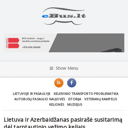
Show Menu
LIETUVOJE IR PASAULYJE
KELEIVINIO TRANSPORTO PROBLEMATIKA
AUTOBUSŲ PASAULIO NAUJOVĖS
ISTORIJA
VETERANŲ KAMPELIS
KELIONĖS
MUZIEJUS
Lietuva ir Azerbaidžanas pasirašė susitarimą
dėl tarptautinio vežimo keliais