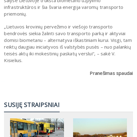
šalyse Lietuvoje trūksta biometano užpylimo
infrastruktūros ir šia švaria energija varomų transporto
priemonių.
„Lietuvos krovinių pervežimo ir viešojo transporto
bendrovės siekia žalinti savo transporto parką ir aktyviai
domisi biometanu – alternatyva iškastiniam kurui. Visgi, tam
reiktų daugiau iniciatyvos iš valstybės pusės – nuo palankių
teisės aktų iki mokestinių paskatų verslui“, – sakė V.
Kisielius.
Pranešimas spaudai
SUSIJĘ STRAIPSNIAI