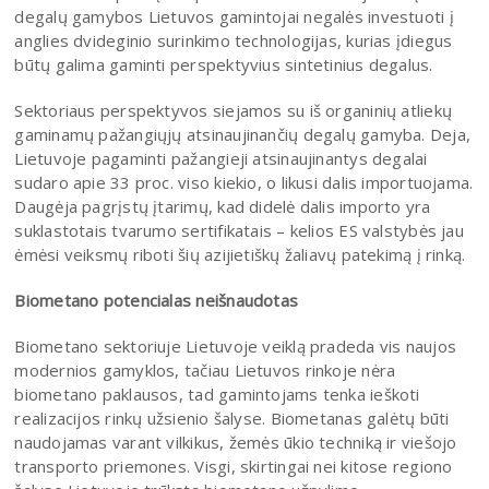
degalų gamybos Lietuvos gamintojai negalės investuoti į
anglies dvideginio surinkimo technologijas, kurias įdiegus
būtų galima gaminti perspektyvius sintetinius degalus.
Sektoriaus perspektyvos siejamos su iš organinių atliekų
gaminamų pažangiųjų atsinaujinančių degalų gamyba. Deja,
Lietuvoje pagaminti pažangieji atsinaujinantys degalai
sudaro apie 33 proc. viso kiekio, o likusi dalis importuojama.
Daugėja pagrįstų įtarimų, kad didelė dalis importo yra
suklastotais tvarumo sertifikatais – kelios ES valstybės jau
ėmėsi veiksmų riboti šių azijietiškų žaliavų patekimą į rinką.
Biometano potencialas neišnaudotas
Biometano sektoriuje Lietuvoje veiklą pradeda vis naujos
modernios gamyklos, tačiau Lietuvos rinkoje nėra
biometano paklausos, tad gamintojams tenka ieškoti
realizacijos rinkų užsienio šalyse. Biometanas galėtų būti
naudojamas varant vilkikus, žemės ūkio techniką ir viešojo
transporto priemones. Visgi, skirtingai nei kitose regiono