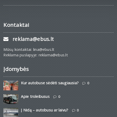
Kontaktai
reklama@ebus.lt
Mūsų kontaktai: lina@ebus.lt
Reklama puslapyje: reklama@ebus.lt
Įdomybės
Kur autobuse sėdėti saugiausia?
0
Apie troleibusus
0
Į Nidą – autobusu ar laivu?
0