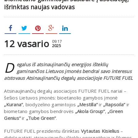
išrinktas naujas vadovas
12 vasario
09:17
2025
D
egalus iš atsinaujinančių energijos išteklių
gaminančios Lietuvos įmonės bendrai savo interesus
atstovaus Atsinaujinančių degalų asociacijoje FUTURE FUEL
Atsinaujinančių degalų asociacijos FUTURE FUEL nariai –
šešios Lietuvos įmonės: bioetanolio gamybos įmonė
„Kurana“
, biodyzelino gamintojos
„Mestilla“
ir
„Rapsoila“
ir
biometano gamybos bendrovės
„Akola Group“
,
„Green
Genius“
ir
„Tube Green“
.
FUTURE FUEL prezidentu išrinktas
Vytautas Kisielius
–
didelę patirtį atsinaujinančių išteklių energetikoje ir šilumos