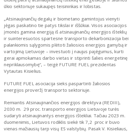
ūkio sektoriuje sukaupęs teisininkas ir lobistas.
„Atsinaujinančių degalų ir biometano gamintojus vienyti
jėgas paskatino tie patys tikslai ir iššūkiai. Visos asociacijos
įmonės gamina energiją iš atsinaujinančių energijos išteklių
ir suinteresuotos spartesne transporto dekarbonizacija bei
palankiomis sąlygomis plėtoti žaliosios energijos gamybą ir
vartojimą Lietuvoje – investuoti į naujus pajėgumus, kurti
gerai apmokamas darbo vietas ir stiprinti šalies energetinę
nepriklausomybę“, – teigė FUTURE FUEL prezidentas
Vytautas Kisielius.
FUTURE FUEL asociacija sieks paspartinti žaliosios
energijos proveržį transporto sektoriuje.
Remiantis Atsinaujinančios energijos direktyva (REDIII),
2030 m. 29 proc. transporto energijos Lietuvoje turės
sudaryti atsinaujinantys energijos ištekliai. Tačiau 2023 m.
duomenimis, Lietuvos rodiklis siekė tik 7,2 proc ir buvo
vienas mažiausių tarp visų ES valstybių. Pasak V. Kisieliaus,