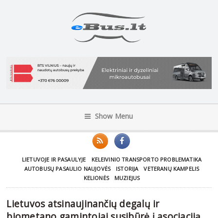
Show Menu
LIETUVOJE IR PASAULYJE
KELEIVINIO TRANSPORTO PROBLEMATIKA
AUTOBUSŲ PASAULIO NAUJOVĖS
ISTORIJA
VETERANŲ KAMPELIS
KELIONĖS
MUZIEJUS
Lietuvos atsinaujinančių degalų ir
biometano gamintojai susibūrė į asociaciją,