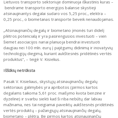
Lietuvos transporto sektoriuje dominuoja iškastinis kuras –
bendrame transporto energijos balanse skystieji
atsinaujinantys degalai sudaro vos 5,25 proc., elektra –
0,25 proc., o biometanas transporte beveik nenaudojamas.
„Atsinaujinančių degalų ir biometano įmonės turi didelį
plėtros potencialą ir yra pasirengusios investuoti – vien
šiemet asociacijos nariai planuoja bendrai investuoti
daugiau nei 100 mln. eurų į pajėgumų didinimą ir inovatyvių
technologijų diegimą, kuriant aukštesnės pridėtinės vertės
produktus“, – teigė V. Kisielius.
Iššūkių netrūksta
Pasak V. Kisieliaus, skystųjų atsinaujinančių degalų
sektoriaus galimybės yra apribotos (pirmos kartos
degalams taikoma 5,61 proc. maišymo kvota benzine ir
dyzeline) ir svarbu siekti kad ši riba nebūtų dar labiau
mažinama, nes tai neigiamai paveiktų aukštesnės pridėtinės
vertės produktų – pažangiųjų atsinaujinančių degalų,
biometano – plėtrą. Be pirmos kartos atsinaujinančių