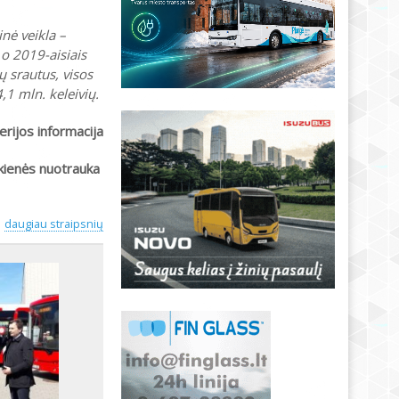
nė veikla –
 o 2019-aisiais
 srautus, visos
,1 mln. keleivių.
erijos informacija
kienės nuotrauka
daugiau straipsnių