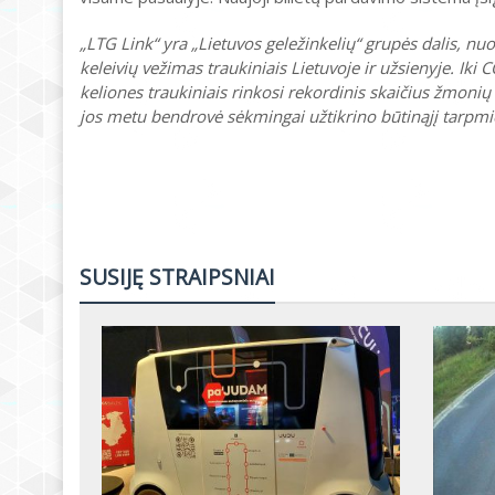
„LTG Link“ yra „Lietuvos geležinkelių“ grupės dalis, nu
keleivių vežimas traukiniais Lietuvoje ir užsienyje. Ik
keliones traukiniais rinkosi rekordinis skaičius žmon
jos metu bendrovė sėkmingai užtikrino būtinąjį tarpmie
SUSIJĘ STRAIPSNIAI