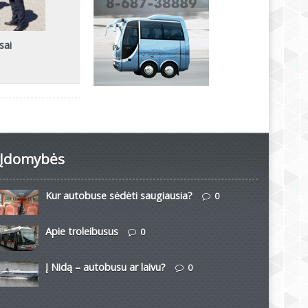
sai
Įdomybės
Kur autobuse sėdėti saugiausia?
0
Apie troleibusus
0
Į Nidą – autobusu ar laivu?
0