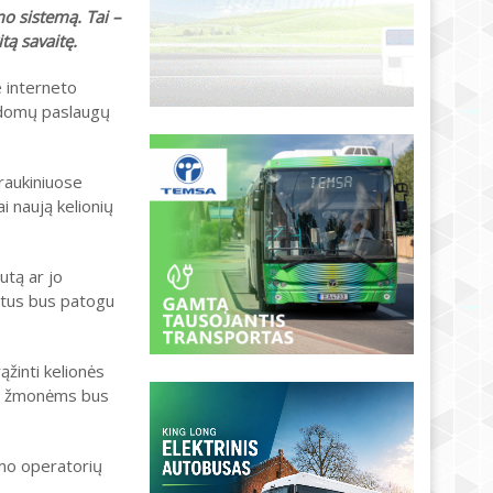
mo sistemą. Tai –
tą savaitę.
 interneto
ildomų paslaugų
traukiniuose
ai naują kelionių
utą ar jo
ietus bus patogu
ąžinti kelionės
ems žmonėms bus
imo operatorių