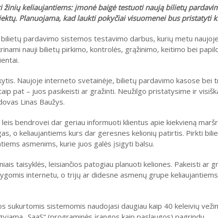
i žinių keliaujantiems: įmonė baigė testuoti naują bilietų pardavi
ktų. Planuojama, kad laukti pokyčiai visuomenei bus pristatyti ki
 bilietų pardavimo sistemos testavimo darbus, kurių metu naujoje
rinami nauji bilietų pirkimo, kontrolės, grąžinimo, keitimo bei pap
ientai.
okytis. Naujoje interneto svetainėje, bilietų pardavimo kasose bei 
 taip pat – juos pasikeisti ar gražinti. Neužilgo pristatysime ir visišk
adovas Linas Baužys.
leis bendrovei dar geriau informuoti klientus apie kiekvieną maršr
as, o keliaujantiems kurs dar geresnes kelionių patirtis. Pirkti bil
intiems asmenims, kurie juos galės įsigyti balsu.
ais taisyklės, leisiančios patogiau planuoti keliones. Pakeisti ar gr
 sąlygomis internetu, o trijų ar didesne asmenų grupe keliaujanti
jos sukurtomis sistemomis naudojasi daugiau kaip 40 keleivių vež
igyjama „SaaS“ (programinės įrangos kaip paslaugos) pagrindu.