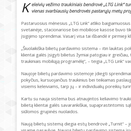
K
eleivių vežimo traukiniais bendrovė „LTG Link“ tur
vienas svarbiausių bendrovės pastarųjų metų proje
Pastaruosius mėnesius „LTG Link“ atliko baigiamuosius
svetainėje, stacionariose bei mobiliose kasose buvo tik
įsigijimo sprendimai. Vasarį visa tai išbandė ir pirmieji kl
„Šiuolaikiška bilietų pardavimo sistema – itin lauktas p
klientai galės įsigyti bilietus žymiai patogiau ir greičiau,
traukiniais mobiliąją programėlę“, – teigia „LTG Link“ v
Naujoje bilietų pardavimo sistemoje įdiegti sprendimai 
pokyčius, kursuojančius traukinius bei teikiamas paslaug
visiems keleiviams, tarp jų – ir individualių poreikių tur
Kartu su nauja sistema bus atnaujintos keliavimo traukini
bilietą klientai galės savarankiškai, supaprastintomis
siūlomos grupinės nuolaidos.
Naują bilietų sistemą diegia estų bendrovė „Turnit“ – 
visame pasaulyje. Naujoji bilietų pardavimo sistema įs