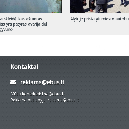
atskleidė: kas aštuntas
Alytuje pristatyti miesto autobu
jas yra patyręs avariją dėl
 gyvūno
Kontaktai
reklama@ebus.lt
Mūsų kontaktai: lina@ebus.lt
Reklama puslapyje: reklama@ebus.lt