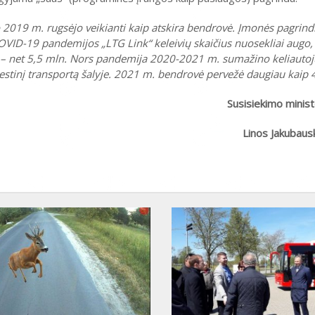
o 2019 m. rugsėjo veikianti kaip atskira bendrovė. Įmonės pagrindi
i COVID-19 pandemijos „LTG Link“ keleivių skaičius nuosekliai augo,
ių – net 5,5 mln. Nors pandemija 2020-2021 m. sumažino keliautojų
stinį transportą šalyje. 2021 m. bendrovė pervežė daugiau kaip 4
Susisiekimo minist
Linos Jakubaus