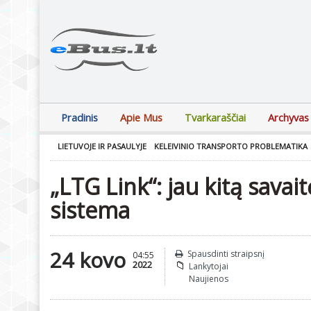
Pradinis
Apie Mus
Tvarkaraščiai
Archyvas
LIETUVOJE IR PASAULYJE
KELEIVINIO TRANSPORTO PROBLEMATIKA
„LTG Link“: jau kitą savai
sistema
24 kovo
Spausdinti straipsnį
04:55
2022
Lankytojai
Naujienos