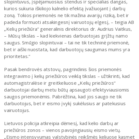
slopintuvus, įspėjamuosius stendus ir specialias dangas,
kurios sukuria iškiliojo kalnelio efektą įvažiuojant į darbų
zoną. Tokios priemonės ne tik mažina avarijų riziką, bet ir
padeda formuoti atsakingesnį vairuotojų elgesį, – teigia AB
„Kelių priežiūra“ generalinis direktorius dr. Audrius Vaitkus,
– Mūsų tikslas – kad kiekvienas darbuotojas grįžtų namo
saugus. Smūgio slopintuvai – tai ne tik techninė priemonė,
bet ir aiški nuostata, kad darbuotojų saugumas mums yra
prioritetas.“
Pasak bendrovės atstovų, pagrindinis šios priemonės
integravimo į kelių priežiūros veiklą tikslas – užtikrinti, kad
automagistralėse ir greitkeliuose „Kelių priežiūros“
darbuotojai darbų metu būtų apsaugoti efektyviausiomis
saugos priemonėmis. Pabrėžtina, kad jos saugo ne tik
darbuotojus, bet ir eismo įvykį sukėlusius ar patekusius
vairuotojus.
Lietuvos policija atkreipia dėmesį, kad kelio darbų ar
priežiūros zonos – vienos pavojingiausių eismo vietų.
„Eismo intensyvumas valstybinės reikšmės keliuose kasmet