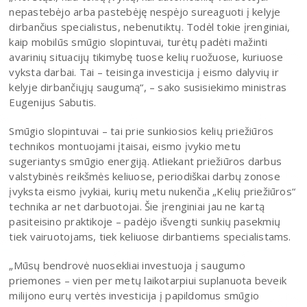
nepastebėjo arba pastebėję nespėjo sureaguoti į kelyje
dirbančius specialistus, nebenutiktų. Todėl tokie įrenginiai,
kaip mobilūs smūgio slopintuvai, turėtų padėti mažinti
avarinių situacijų tikimybę tuose kelių ruožuose, kuriuose
vyksta darbai. Tai – teisinga investicija į eismo dalyvių ir
kelyje dirbančiųjų saugumą“, – sako susisiekimo ministras
Eugenijus Sabutis.
Smūgio slopintuvai – tai prie sunkiosios kelių priežiūros
technikos montuojami įtaisai, eismo įvykio metu
sugeriantys smūgio energiją. Atliekant priežiūros darbus
valstybinės reikšmės keliuose, periodiškai darbų zonose
įvyksta eismo įvykiai, kurių metu nukenčia „Kelių priežiūros“
technika ar net darbuotojai. Šie įrenginiai jau ne kartą
pasiteisino praktikoje – padėjo išvengti sunkių pasekmių
tiek vairuotojams, tiek keliuose dirbantiems specialistams.
„Mūsų bendrovė nuosekliai investuoja į saugumo
priemones – vien per metų laikotarpiui suplanuota beveik
milijono eurų vertės investicija į papildomus smūgio