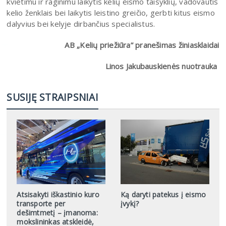
kvietimu ir raginimu laikytis kelių eismo taisyklių, vadovautis
kelio ženklais bei laikytis leistino greičio, gerbti kitus eismo
dalyvius bei kelyje dirbančius specialistus.
AB „Kelių priežiūra” pranešimas žiniasklaidai
Linos Jakubauskienės nuotrauka
SUSIJĘ STRAIPSNIAI
Atsisakyti iškastinio kuro
Ką daryti patekus į eismo
transporte per
įvykį?
dešimtmetį – įmanoma:
mokslininkas atskleidė,