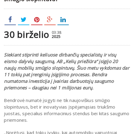
30 birželio
03:38
2025
Siekiant stiprinti keliuose dirbančių specialistų ir visų
eismo dalyvių saugumą, AB „Kelių priežiūra“ įsigijo 20
naujų mobilių smūgio slopintuvų. Šiuo metu vykdomas dar
11 tokių pat įrenginių įsigijimo procesas. Bendra
numatoma investicija į įvairias darbuotojų saugumo
priemones – daugiau nei 1 milijonas eurų.
Bendrovė numatė įsigyti ne tik naujoviškus smūgio
slopintuvus, bet ir inovatyvias įspėjamąsias triukšmo
juostas, specialius informacinius stendus bei kitas saugumo
priemones.
„Norėtųsi, kad tokių įvykių, kai automobilių vairuotojai