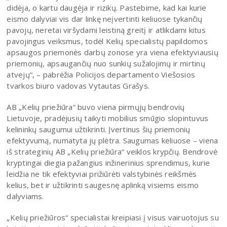
didėja, o kartu daugėja ir rizikų. Pastebime, kad kai kurie
eismo dalyviai vis dar linkę neįvertinti keliuose tykančių
pavojų, neretai viršydami leistiną greitį ir atlikdami kitus
pavojingus veiksmus, todėl Kelių specialistų papildomos
apsaugos priemonės darbų zonose yra viena efektyviausių
priemonių, apsaugančių nuo sunkių sužalojimų ir mirtinų
atvejų“, – pabrėžia Policijos departamento Viešosios
tvarkos biuro vadovas Vytautas Grašys.
AB „Kelių priežiūra“ buvo viena pirmųjų bendrovių
Lietuvoje, pradėjusių taikyti mobilius smūgio slopintuvus
kelininkų saugumui užtikrinti. Įvertinus šių priemonių
efektyvumą, numatyta jų plėtra. Saugumas keliuose – viena
iš strateginių AB „Kelių priežiūra“ veiklos krypčių. Bendrovė
kryptingai diegia pažangius inžinerinius sprendimus, kurie
leidžia ne tik efektyviai prižiūrėti valstybinės reikšmės
kelius, bet ir užtikrinti saugesnę aplinką visiems eismo
dalyviams.
„Kelių priežiūros“ specialistai kreipiasi į visus vairuotojus su