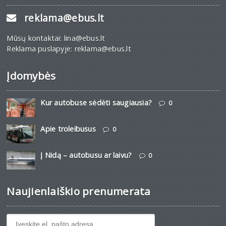
reklama@ebus.lt
Mūsų kontaktai: lina@ebus.lt
Reklama puslapyje: reklama@ebus.lt
Įdomybės
Kur autobuse sėdėti saugiausia?
0
Apie troleibusus
0
Į Nidą – autobusu ar laivu?
0
Naujienlaiškio prenumerata