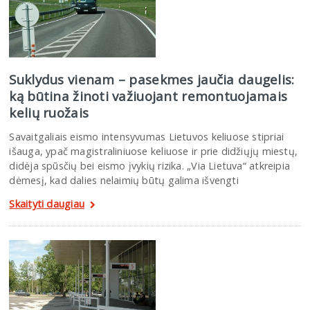
Suklydus vienam – pasekmes jaučia daugelis:
ką būtina žinoti važiuojant remontuojamais
kelių ruožais
Savaitgaliais eismo intensyvumas Lietuvos keliuose stipriai
išauga, ypač magistraliniuose keliuose ir prie didžiųjų miestų,
didėja spūsčių bei eismo įvykių rizika. „Via Lietuva“ atkreipia
dėmesį, kad dalies nelaimių būtų galima išvengti
Skaityti daugiau