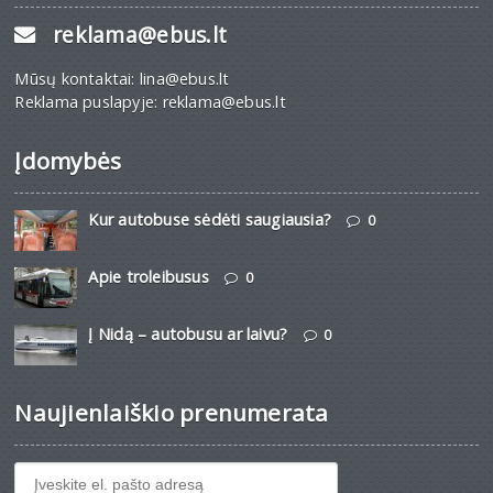
reklama@ebus.lt
Mūsų kontaktai: lina@ebus.lt
Reklama puslapyje: reklama@ebus.lt
Įdomybės
Kur autobuse sėdėti saugiausia?
0
Apie troleibusus
0
Į Nidą – autobusu ar laivu?
0
Naujienlaiškio prenumerata