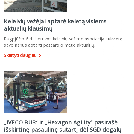
Keleivių vežėjai aptarė keletą visiems
aktualių klausimų
Rugpjūčio 6 d. Lietuvos keleivių vežimo asociacija sukvietė
savo narius aptarti pastarojo meto aktualijų.
Skaityti daugiau
„IVECO BUS“ ir „Hexagon Agility“ pasirašė
išskirtinę pasaulinę sutartį dėl SGD degalų