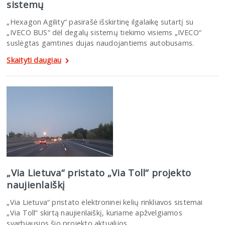
sistemų
„Hexagon Agility“ pasirašė išskirtinę ilgalaikę sutartį su
„IVECO BUS“ dėl degalų sistemų tiekimo visiems „IVECO“
suslėgtas gamtines dujas naudojantiems autobusams.
Skaityti daugiau
„Via Lietuva“ pristato „Via Toll“ projekto
naujienlaiškį
„Via Lietuva“ pristato elektroninei kelių rinkliavos sistemai
„Via Toll“ skirtą naujienlaiškį, kuriame apžvelgiamos
svarbiausios šio projekto aktualijos.